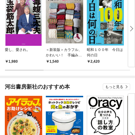
愛し、愛され。
＜新装版＞カラフル、
昭和１００年 今日は
７０
かわいい！ 手編みの
何の日
かんたん くつ下
1,980
1,540
2,420
9
河出書房新社のおすすめ本
もっと見る