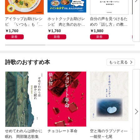
アイラップお助けレシ
ホットクックお助けレ
自分の声を見つけるた
なる
ピ 「いつも」も「も
シピ 肉と魚のおか
めの「話し方」の教
しも」もおいしい！
ず 少ない材料＆調味
室 Ｏｒａｃｙ（オラ
1,760
1,760
1,980
1,
料で、あとはスイッチ
シー）
新着
新着
新着
ポン！
詩歌のおすすめ本
もっと見る
せめてわれらは静かに
チョコレート革命
空と海のラプソディ―
藤原
眠れ 岡部隆志歌集
―能登～七尾