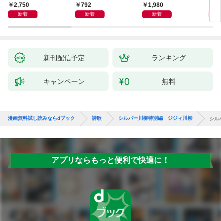
2,750
792
1,980
1,
新着
新着
新着
新刊配信予定
ランキング
キャンペーン
無料
漫画無料試し読みならdブック
詩歌
シルバー川柳特別編 ジジィ川柳
シル
アプリならもっと便利で快適に！