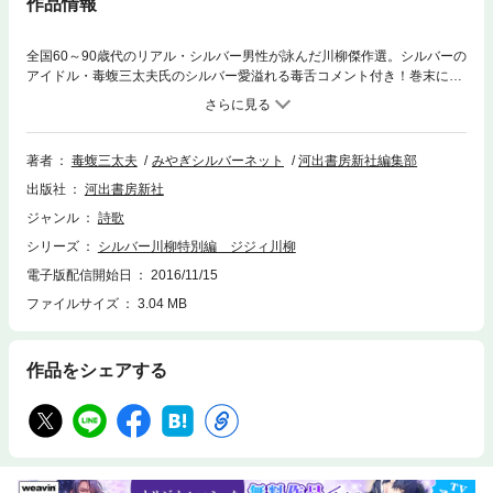
作品情報
全国60～90歳代のリアル・シルバー男性が詠んだ川柳傑作選。シルバーの
アイドル・毒蝮三太夫氏のシルバー愛溢れる毒舌コメント付き！巻末に毒
蝮×川柳おじいちゃんの爆笑座談会も。
著者
毒蝮三太夫
みやぎシルバーネット
河出書房新社編集部
出版社
河出書房新社
ジャンル
詩歌
シリーズ
シルバー川柳特別編 ジジィ川柳
電子版配信開始日
2016/11/15
ファイルサイズ
3.04 MB
作品をシェアする