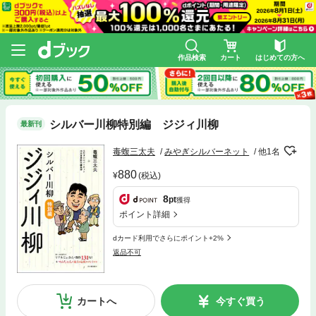
作品検索
カート
はじめての方へ
シルバー川柳特別編 ジジィ川柳
最新刊
毒蝮三太夫
みやぎシルバーネット
他1名
880
(税込)
8
pt
獲得
ポイント詳細
dカード利用でさらにポイント+2%
返品不可
カートへ
今すぐ買う