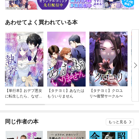
あわせてよく買われている本
【単行本】おデブ悪女
【タテヨミ】あなたは
【タテヨミ】クロユ
病弱
に転生したら、なぜか
もういりません
リ〜復讐サークル〜
が、
ラスボス王子様に執着
ぎて
されています
たち
ね！
同じ作者の本
もっと見る