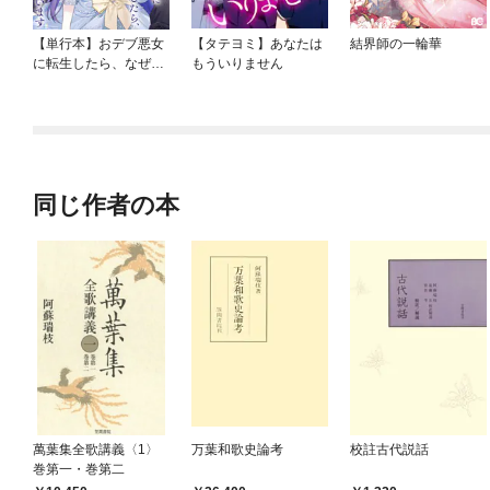
【単行本】おデブ悪女
【タテヨミ】あなたは
結界師の一輪華
に転生したら、なぜか
もういりません
ラスボス王子様に執着
されています
同じ作者の本
萬葉集全歌講義〈1〉
万葉和歌史論考
校註古代説話
巻第一・巻第二