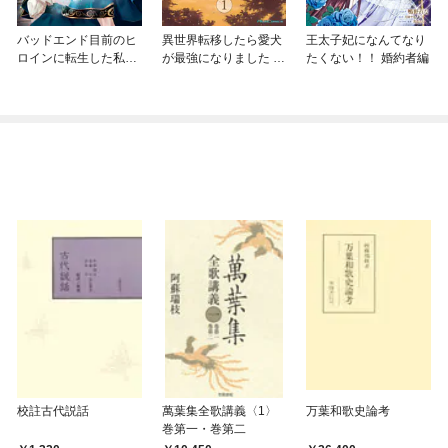
バッドエンド目前のヒ
異世界転移したら愛犬
王太子妃になんてなり
ロインに転生した私、
が最強になりました ～
たくない！！ 婚約者編
今世では恋愛するつも
シルバーフェンリルと
りがチートな兄が離し
俺が異世界暮らしを始
てくれません！？@C
めたら～ THE COMIC
OMIC
校註古代説話
萬葉集全歌講義〈1〉
万葉和歌史論考
巻第一・巻第二