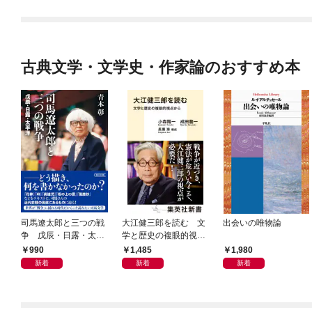
古典文学・文学史・作家論のおすすめ本
司馬遼太郎と三つの戦
大江健三郎を読む 文
出会いの唯物論
争 戊辰・日露・太平
学と歴史の複眼的視点
洋
から
990
1,485
1,980
新着
新着
新着