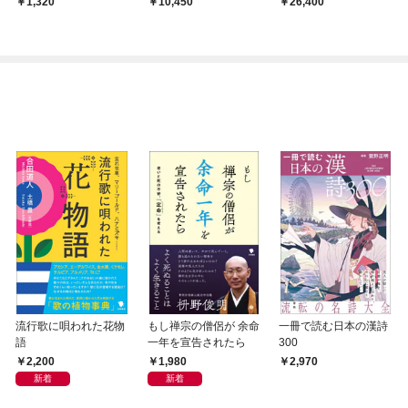
1,320
10,450
26,400
流行歌に唄われた花物
もし禅宗の僧侶が 余命
一冊で読む日本の漢詩
語
一年を宣告されたら
300
2,200
1,980
2,970
新着
新着