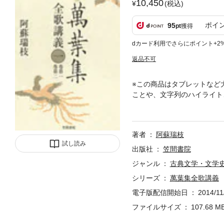
10,450
(税込)
ポイ
95
pt
獲得
dカード利用でさらにポイント+2
返品不可
※この商品はタブレットなど
ことや、文字列のハイライト
二を収録。古より続く万葉研
の最前線の研究成果をとりい
著者
阿蘇瑞枝
試し読み
出版社
笠間書院
ジャンル
古典文学・文学
シリーズ
萬葉集全歌講義
電子版配信開始日
2014/11
ファイルサイズ
107.68 M