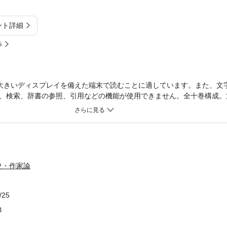
ント詳細
%
大きいディスプレイを備えた端末で読むことに適しています。また、文
、検索、辞書の参照、引用などの機能が使用できません。全十巻構成。
究史の中、初めて女性只一人の手になる全歌注釈が誕生。国語学・考古
れた総合的古代研究。読みやすい大きな活字を採用。
史・作家論
/25
B