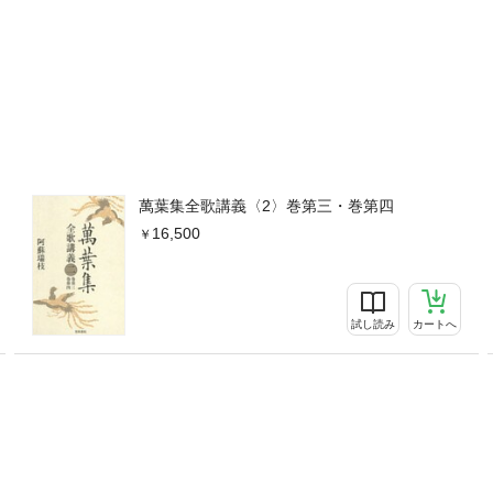
萬葉集全歌講義〈2〉巻第三・巻第四
16,500
試し読み
カートへ