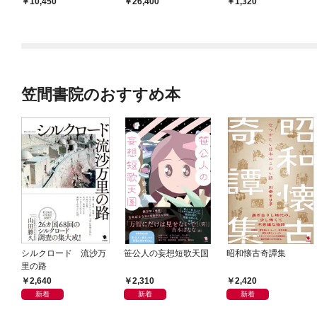
10,450
26,400
1,320
笠間書院のおすすめ本
シルクロード 流沙万
笹公人の妄想短歌天国
昭和懐古奇譚集
里の路
2,640
2,310
2,420
新着
新着
新着