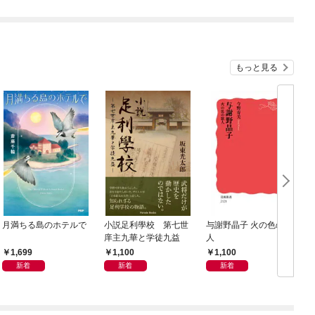
もっと見る
月満ちる島のホテルで
小説足利學校 第七世
与謝野晶子 火の色の歌
庠主九華と学徒九益
人
1,699
1,100
1,100
新着
新着
新着