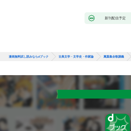
新刊配信予定
漫画無料試し読みならdブック
古典文学・文学史・作家論
萬葉集全歌講義