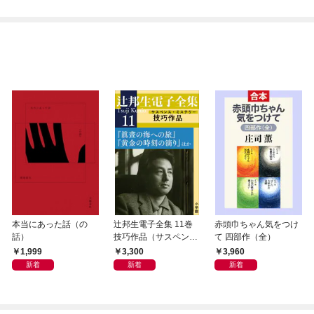
本当にあった話（の
辻邦生電子全集 11巻
赤頭巾ちゃん気をつけ
話）
技巧作品（サスペン
て 四部作（全）
ス・ミステリー） 『眞
1,999
3,300
3,960
晝の海への旅』『黄金
新着
新着
新着
の時刻の滴り』ほか