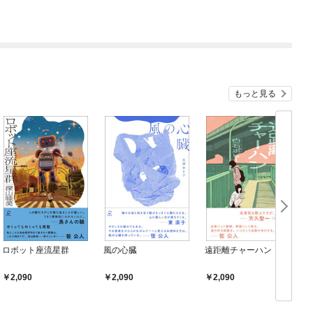
もっと見る
ロボット座流星群
風の心臓
遠距離チャーハン
2,090
2,090
2,090