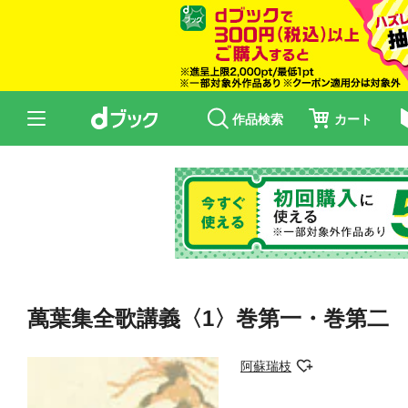
作品検索
カート
萬葉集全歌講義〈1〉巻第一・巻第二
阿蘇瑞枝