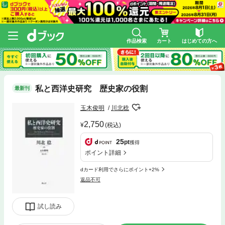
作品検索
カート
はじめての方へ
私と西洋史研究 歴史家の役割
最新刊
玉木俊明
川北稔
2,750
(税込)
25
pt
獲得
ポイント詳細
dカード利用でさらにポイント+2%
返品不可
試し読み