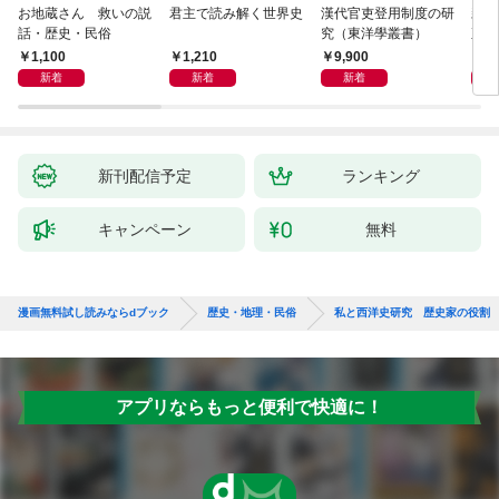
お地蔵さん 救いの説
君主で読み解く世界史
漢代官吏登用制度の研
親
話・歴史・民俗
究（東洋學叢書）
直立
迫る
1,100
1,210
9,900
1,
新着
新着
新着
新刊配信予定
ランキング
キャンペーン
無料
漫画無料試し読みならdブック
歴史・地理・民俗
私と西洋史研究 歴史家の役割
アプリならもっと便利で快適に！