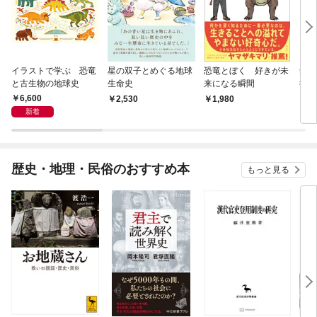
イラストで学ぶ 恐竜
星の双子とめぐる地球
恐竜とぼく 好きが未
知ら
と古生物の地球史
生命史
来になる瞬間
行 
と信
6,600
2,530
1,980
2,
新着
歴史・地理・民俗のおすすめ本
もっと見る