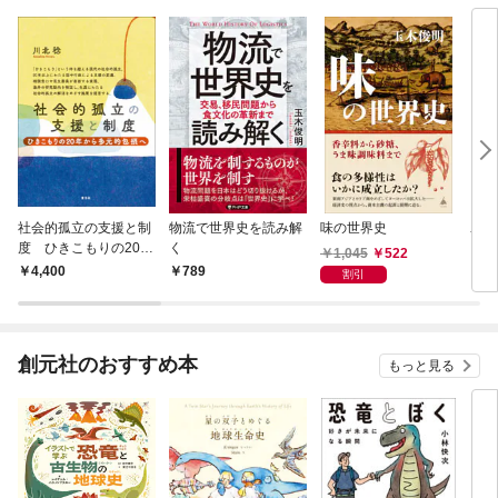
社会的孤立の支援と制
物流で世界史を読み解
味の世界史
ユー
度 ひきこもりの20年
く
1,045
522
から多元的包摂へ
4,400
789
2,
割引
創元社のおすすめ本
もっと見る