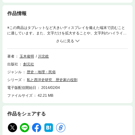
作品情報
※この商品はタブレットなど大きいディスプレイを備えた端末で読むこと
に適しています。また、文字だけを拡大することや、文字列のハイライ
ト、検索、辞書の参照、引用などの機能が使用できません。計量経済史、
生活史、世界システム論など、新しい手法を開拓しながら、戦後の西洋史
学界を牽引してきた著者の50年にわたる研究生活を総括。画期をなした諸
研究の背景、戦後史学会の動向、歴史学の意味と歴史家の役割など、碩学
著者
玉木俊明
川北稔
ならではの考察を収載。「川北史学」のエッセンスを余すところなく伝え
出版社
創元社
る、待望の個人研究史=史学概論。
ジャンル
歴史・地理・民俗
シリーズ
私と西洋史研究 歴史家の役割
電子版配信開始日
2014/02/04
ファイルサイズ
42.21 MB
作品をシェアする