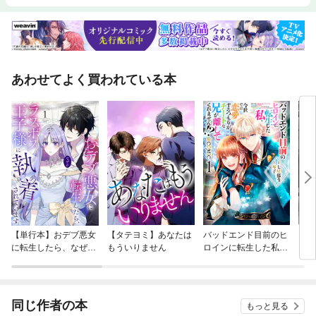
あわせてよく買われている本
【単行本】おデブ悪女
【タテヨミ】あなたは
バッドエンド目前のヒ
【タ
に転生したら、なぜか
もういりません
ロインに転生した私、
リ〜
ラスボス王子様に執着
今世では恋愛するつも
されています
りがチートな兄が離し
てくれません！？@C
OMIC
同じ作者の本
もっと見る