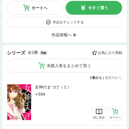
カートへ
今すぐ買う
作品をチェックする
作品情報へ
全2冊
シリーズ
お気に入り登録
完結
未購入巻をまとめて買う
1巻から
|
最新刊から
女神のまつげ（１）
594
試し読み
カートへ