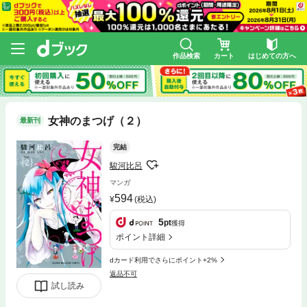
作品検索
カート
はじめての方へ
女神のまつげ（２）
最新刊
完結
駿河比呂
マンガ
594
(税込)
5
pt
獲得
ポイント詳細
dカード利用でさらにポイント+2%
返品不可
試し読み