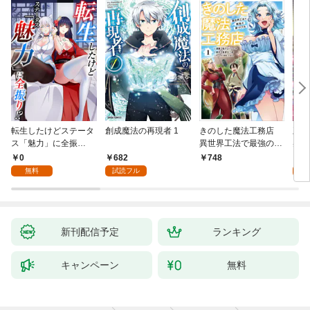
転生したけどステータ
創成魔法の再現者 1
きのした魔法工務店
王位
ス「魅力」に全振
異世界工法で最強の家
兆候
り！？(1)
づくりを（コミック）
入れ
0
682
0
748
１
る。
無料
試読フル
新刊配信予定
ランキング
キャンペーン
無料