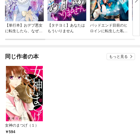
【単行本】おデブ悪女
【タテヨミ】あなたは
バッドエンド目前のヒ
【タ
に転生したら、なぜか
もういりません
ロインに転生した私、
リ〜
ラスボス王子様に執着
今世では恋愛するつも
されています
りがチートな兄が離し
てくれません！？@C
OMIC
同じ作者の本
もっと見る
女神のまつげ（１）
594