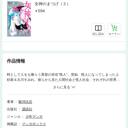
女神のまつげ（２）
594
試し読み
カートへ
作品情報
時として人をも喰らう異形の存在“怪人”。突如、怪人になってしまった上
杉新＆古川すみれ。彼らから見た人間社会と怪人社会、それぞれの世界を
生きる者達の違い。そして普通の少女・荻野透子が導く答えとは──。人
間と怪人は相容れぬ存在。２つの種族を１つに繋ぐ不朽のファンタジー、
完結！！
著者
駿河比呂
出版社
講談社
ジャンル
少年マンガ
掲載誌
マンガボックス