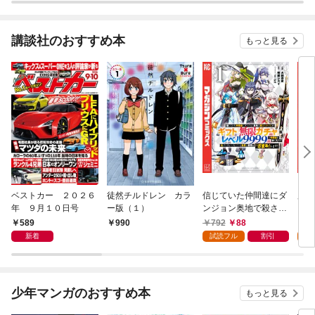
講談社のおすすめ本
もっと見る
ベストカー ２０２６
徒然チルドレン カラ
信じていた仲間達にダ
魔女
年 ９月１０日号
ー版（１）
ンジョン奥地で殺され
かけたがギフト『無限
589
792
88
7
990
ガチャ』でレベル９９
新着
試読フル
割引
試
９９の仲間達を手に入
れて元パーティーメン
バーと世界に復讐＆
『ざまぁ！』します！
少年マンガのおすすめ本
もっと見る
（１）