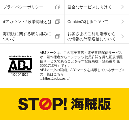
プライバシーポリシー
健全なサービスに向けて
dアカウント2段階認証とは
Cookieの利用について
海賊版に関する取り組みに
お客さまのご利用端末から
ついて
の情報の外部送信について
ABJマークは、この電子書店・電子書籍配信サービス
が、著作権者からコンテンツ使用許諾を得た正規版配
信サービスであることを示す登録商標（登録番号 第
6091713号）です。
ABJマークの詳細、ABJマークを掲示しているサービス
の一覧はこちら
→
https://aebs.or.jp/