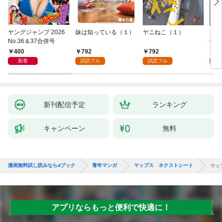
ヤングジャンプ 2026
妹は知っている（１）
ヤニねこ（１）
モー
No.36＆37合併号
6・3
日発
400
792
792
4
新着
試読フル
試読フル
新刊配信予定
ランキング
キャンペーン
無料
漫画無料試し読みならdブック
青年マンガ
マップス ネクストシート
マッ
アプリならもっと便利で快適に！