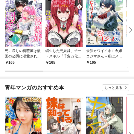
死に戻りの薔薇姫は敵
転生した元奴隷、チー
最強カワイイ未亡令嬢
カレ
国の公爵に溺愛される
トスキル『千変万化』
コジマさん～私はメイ
アッ
（単話版）第1話
で最強ハーレムを作る
ドじゃありません～
しん
165
165
165
1
（単話版）第1話
（単話版）第1話
いつ
イヤ
た～
青年マンガのおすすめ本
もっと見る