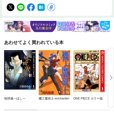
あわせてよく買われている本
地球儀—ほし—
機工魔術士-enchanter-
ONE PIECE カラー版
東京