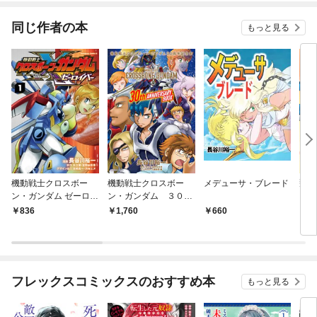
同じ作者の本
もっと見る
機動戦士クロスボー
機動戦士クロスボー
メデューサ・ブレード
飛べ
ン・ガンダム ゼーロイ
ン・ガンダム ３０周
（1
バー（1）
年記念本
836
1,760
660
5
フレックスコミックスのおすすめ本
もっと見る