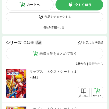
カートへ
今すぐ買う
作品をチェックする
作品情報へ
全15冊
シリーズ
お気に入り登録
完結
未購入巻をまとめて買う
1巻から
|
最新刊から
マップス ネクストシート（１）
561
試し読み
カートへ
マップス ネクストシート（２）