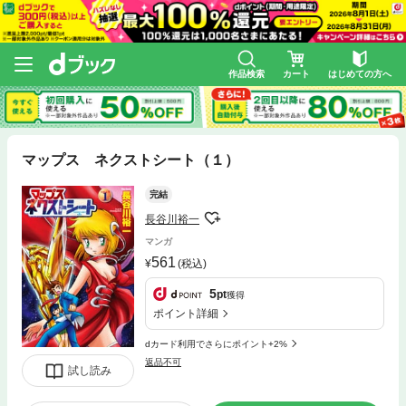
作品検索
カート
はじめての方へ
マップス ネクストシート（１）
完結
長谷川裕一
マンガ
561
(税込)
5
pt
獲得
ポイント詳細
dカード利用でさらにポイント+2%
返品不可
試し読み