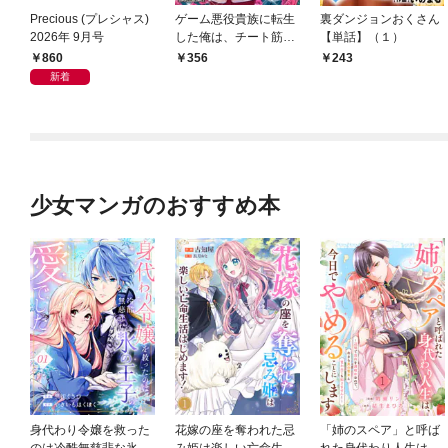
Precious (プレシャス)
ゲーム悪役貴族に転生
裏ダンジョンおくさん
2026年 9月号
した俺は、チート筋肉
【単話】（１）
で無双する【単話】
860
356
243
（１）
新着
少女マンガのおすすめ本
身代わり令嬢を救った
花嫁の座を奪われた忌
「姉のスペア」と呼ば
のは冷酷無慈悲な氷の
み姫は楽しい亡命生活
れた身代わり人生は、