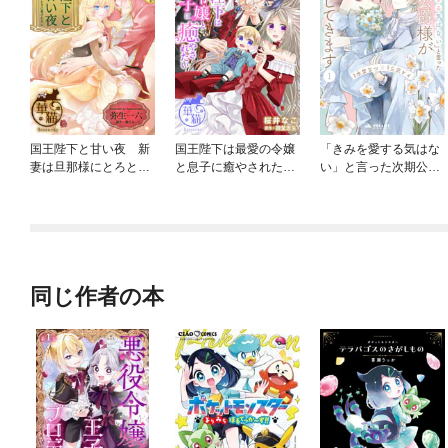
国王陛下と甘い夜 新
国王陛下は最愛の令嬢
「きみを愛する気はな
妻は旦那様にとろとろ
と息子に癒やされたい
い」と言った次期公爵
に愛されたい 【短編】
【短編】
様がなぜか溺愛してき
ます
同じ作者の本