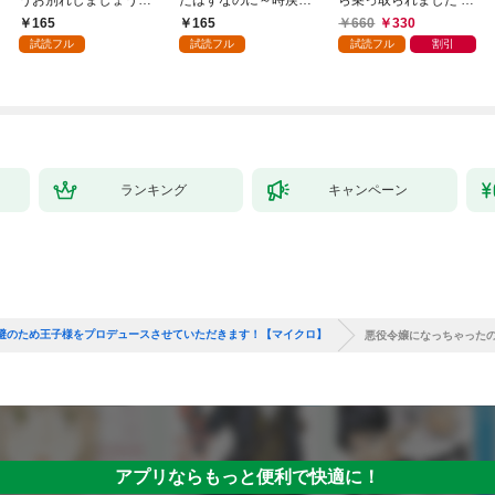
１
王妃の二度目の結婚～
巻
165
165
660
330
１
試読フル
試読フル
試読フル
割引
ランキング
キャンペーン
避のため王子様をプロデュースさせていただきます！【マイクロ】
悪役令嬢になっちゃった
アプリならもっと便利で快適に！