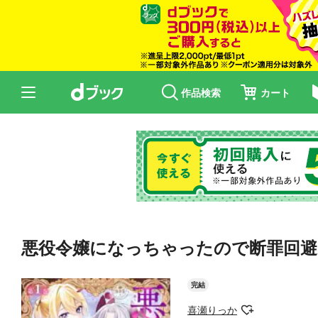
作品検索
カート
悪役令嬢になっちゃったので断罪回
完結
喜瀬りっか