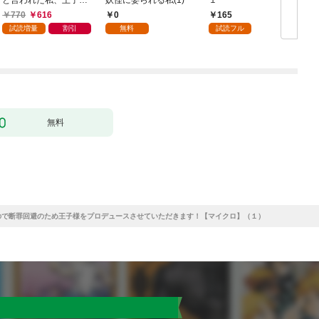
触れたら最強の大聖女
770
616
0
165
になりました。ところ
試読増量
割引
無料
試読フル
で殿下の愛が重い 1巻
無料
ので断罪回避のため王子様をプロデュースさせていただきます！【マイクロ】（１）