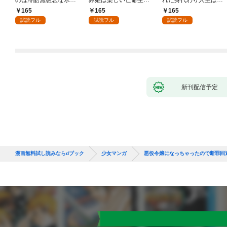
王子の愛でした１
はじめます！１
今日でやめることにし
165
165
165
ます～辺境で自由を満
試読フル
試読フル
試読フル
喫中なので、今さら真
の聖女と言われても知
りません！～１
新刊配信予定
漫画無料試し読みならdブック
少女マンガ
悪役令嬢になっちゃったので断罪回