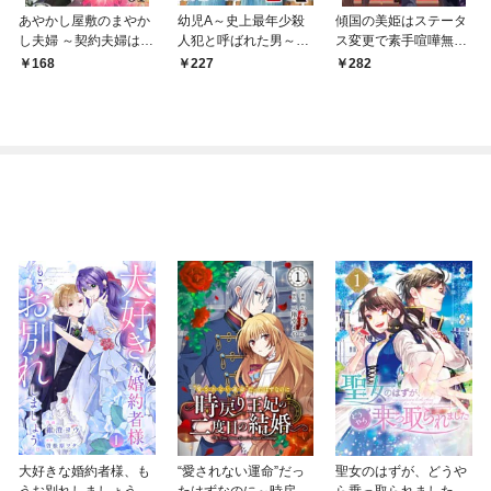
あやかし屋敷のまやか
幼児A～史上最年少殺
傾国の美姫はステータ
し夫婦 ～契約夫婦は鎌
人犯と呼ばれた男～
ス変更で素手喧嘩無敗
倉で妖怪の集う家を守
【単話】（１）
になりました【単話】
168
227
282
る～【単話】（１）
（１）
大好きな婚約者様、も
“愛されない運命”だっ
聖女のはずが、どうや
うお別れしましょう。
たはずなのに～時戻り
ら乗っ取られました 1