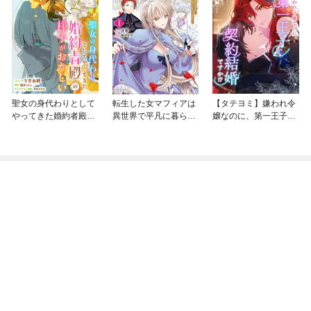
聖女の身代わりとして
転生した女マフィアは
【タテヨミ】嫌われ令
やってきた婚約者殿の
異世界で平凡に暮らし
嬢なのに、第一王子と
様子がおかしい 【連
たい～暗殺者一家の伯
契約結婚ですか！？
載版】
爵令嬢ですが、天使と
悪魔な団長がつきまと
ってきます～