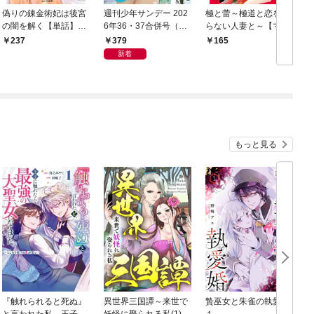
偽りの錬金術妃は後宮
週刊少年サンデー 202
極と蕾～極道と恋を知
の闇を解く【単話】
6年36・37合併号（20
らない人妻と～【マイ
（１）
26年8月5日発売号）
クロ】（１）
379
237
165
新着
もっと見る
『触れられると死ぬ』
異世界三国譚～来世で
贄巫女と朱雀の執愛婚
と言われた私、王子に
妖怪に娶られる私(1)
１