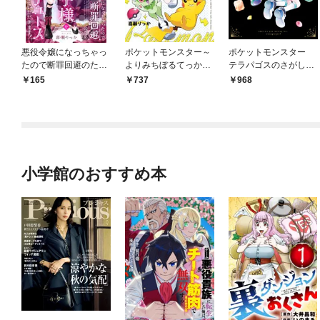
悪役令嬢になっちゃっ
ポケットモンスター～
ポケットモンスター
たので断罪回避のため
よりみちぼるてっか～
テラパゴスのさがしも
王子様をプロデュース
ず！！～
の
165
737
968
させていただきます！
【マイクロ】（１）
小学館のおすすめ本