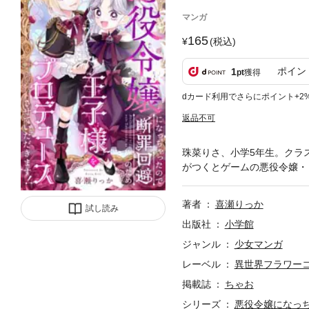
マンガ
165
(税込)
ポイン
1
pt
獲得
dカード利用でさらにポイント+2
返品不可
珠菜りさ、小学5年生。クラ
がつくとゲームの悪役令嬢・
著者
喜瀬りっか
試し読み
出版社
小学館
ジャンル
少女マンガ
レーベル
異世界フラワー
掲載誌
ちゃお
シリーズ
悪役令嬢になっ