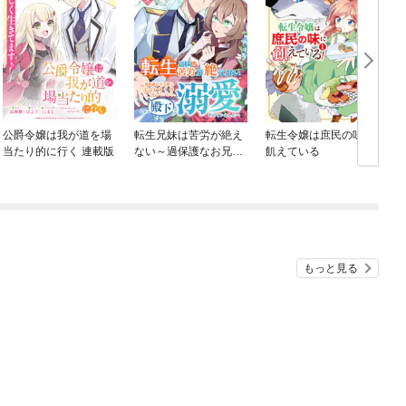
公爵令嬢は我が道を場
転生兄妹は苦労が絶え
転生令嬢は庶民の味に
当たり的に行く 連載版
ない～過保護なお兄様
飢えている
とものづくりをしてい
たら、なぜか殿下に溺
愛されていました～
もっと見る