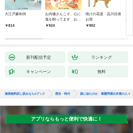
大江戸豪剣侍
お内儀さんこそ、心に
情けの花道 品川任侠
必殺
鬼を飼ってます おけ
お宿
の弦
いの戯作手帖
814
924
902
8
新刊配信予定
ランキング
キャンペーン
無料
漫画無料試し読みならdブック
歴史・時代
誰に似たのか 筆墨問屋白井屋の人々
アプリならもっと便利で快適に！