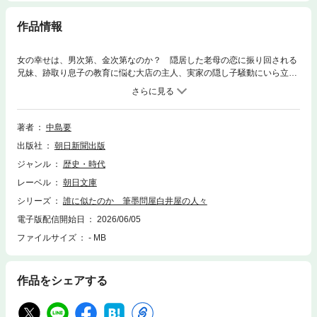
作品情報
女の幸せは、男次第、金次第なのか？ 隠居した老母の恋に振り回される
兄妹、跡取り息子の教育に悩む大店の主人、実家の隠し子騒動にいら立つ
嫁、料理人修業中の孫娘。江戸の商家が舞台、家族３世代の本音が飛び交
う痛快家族小説。
著者
中島要
出版社
朝日新聞出版
ジャンル
歴史・時代
レーベル
朝日文庫
シリーズ
誰に似たのか 筆墨問屋白井屋の人々
電子版配信開始日
2026/06/05
ファイルサイズ
- MB
作品をシェアする