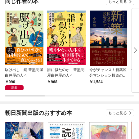
同じ作者の本
もっと見る
駆け出し 続 筆墨問屋
誰に似たのか 筆墨問
今がチャンス！新築区
母が
白井屋の人々
屋白井屋の人々
分マンション投資のす
まし
すめ
990
968
1,584
8
新着
朝日新聞出版のおすすめ本
もっと見る