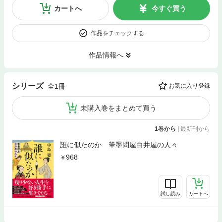
カートへ
今すぐ買う
作品をチェックする
作品情報へ
シリーズ
全1冊
お気に入り登録
未購入巻をまとめて買う
1巻から
|
最新刊から
誰に似たのか 筆墨問屋白井屋の人々
968
試し読み
カートへ