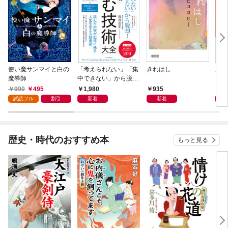
使い魔サンマイと白の
「考えられない」「集
きれはし
人に
魔導師
中できない」から脱
いる
却！ AI時代の読む技
990
495
1,980
935
1,
術大全
試読フル
割引
新着
新着
歴史・時代のおすすめ本
もっと見る