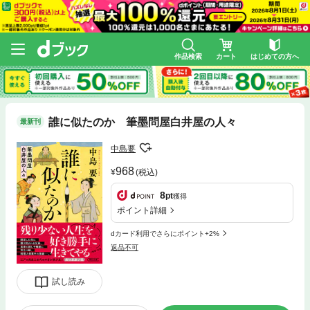
作品検索
カート
はじめての方へ
誰に似たのか 筆墨問屋白井屋の人々
最新刊
中島要
968
(税込)
8
pt
獲得
ポイント詳細
dカード利用でさらにポイント+2%
返品不可
試し読み