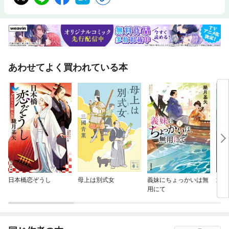
あわせてよく買われている本
日本橋恋ぞうし
母上は別式女
義妹にちょっかいは無
武芸
用にて