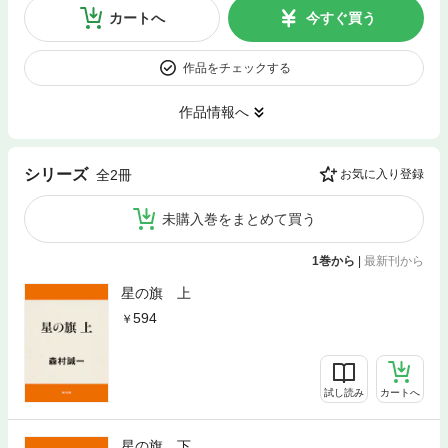
カートへ
今すぐ買う
作品をチェックする
作品情報へ
シリーズ
全2冊
お気に入り登録
未購入巻をまとめて買う
1巻から
|
最新刊から
星の旗 上
594
試し読み
カートへ
星の旗 下