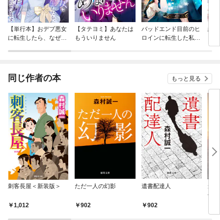
【単行本】おデブ悪女
【タテヨミ】あなたは
バッドエンド目前のヒ
結界
に転生したら、なぜか
もういりません
ロインに転生した私、
ラスボス王子様に執着
今世では恋愛するつも
されています
りがチートな兄が離し
てくれません！？@C
OMIC
同じ作者の本
もっと見る
刺客長屋＜新装版＞
ただ一人の幻影
遺書配達人
最後
傑作
1,012
902
902
8