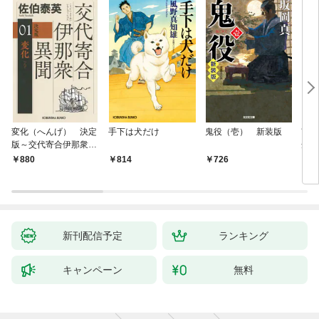
変化（へんげ） 決定
手下は犬だけ
鬼役（壱） 新装版
南町
版～交代寄合伊那衆異
舟の
聞（1）～
880
814
726
9
新刊配信予定
ランキング
キャンペーン
無料