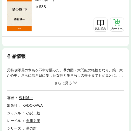
638
試し読み
カートへ
作品情報
元特攻隊員の木島を不幸が襲った。暴力団・大門組の犠牲となり、娘一家
が心中。さらに若き日に愛した女性と生き写しの香子までもが毒牙に。木
島はかつての戦友達を招集し、復讐を果たすことを誓うが……。
著者
森村誠一
出版社
KADOKAWA
ジャンル
小説一般
レーベル
角川文庫
シリーズ
星の旗