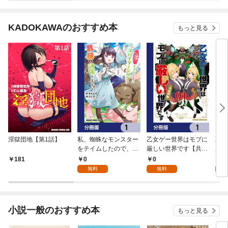
KADOKAWAのおすすめ本
もっと見る
淫獄団地【第1話】
私、蜘蛛なモンスター
乙女ゲー世界はモブに
乙女
をテイムしたので、ス
厳しい世界です【共和
厳し
パイダーシルクで裁縫
国編】【分冊版】 1
国
0
0
8
181
を頑張ります！【分冊
無料
無料
試
版】 1
小説一般のおすすめ本
もっと見る