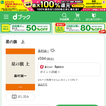
作品検索
カート
はじめての方へ
星の旗 上
森村誠一
594
(税込)
5
pt
獲得
ポイント詳細
dカード利用でさらにポイント+2%
返品不可
試し読み