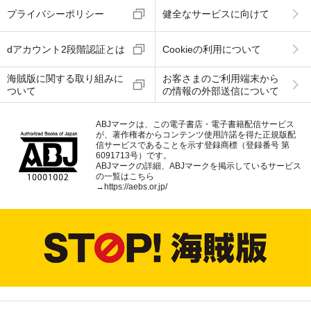
プライバシーポリシー
健全なサービスに向けて
dアカウント2段階認証とは
Cookieの利用について
海賊版に関する取り組みに
お客さまのご利用端末から
ついて
の情報の外部送信について
ABJマークは、この電子書店・電子書籍配信サービス
が、著作権者からコンテンツ使用許諾を得た正規版配
信サービスであることを示す登録商標（登録番号 第
6091713号）です。
ABJマークの詳細、ABJマークを掲示しているサービス
の一覧はこちら
→
https://aebs.or.jp/