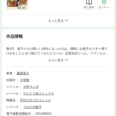
試し読み
カートへ
もっと見る
作品情報
春4月、姫子たちの新しい担任になったのは、偶然にも姫子がスキー場で
けがをしたときに助けてくれたピエール・志賀先生だった。フランス人と
日本人の2世で、大学を出たばっかりのピエール先生は、たちまちクラス
の人気を集めるが……！？
著者
藤原栄子
出版社
小学館
ジャンル
少年マンガ
レーベル
てんとう虫コミックス
掲載誌
月刊コロコロコミック
シリーズ
うわさの姫子
電子版配信開始日
2014/09/15