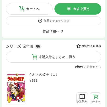
カートへ
今すぐ買う
作品をチェックする
作品情報へ
全31冊
シリーズ
お気に入り登録
完結
未購入巻をまとめて買う
1巻から
|
最新刊から
うわさの姫子（１）
583
試し読み
カートへ