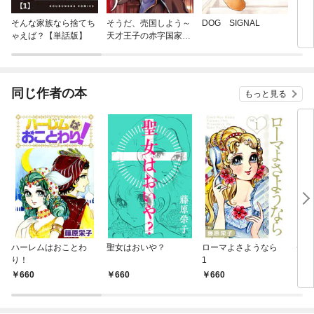
そんな家族なら捨てち
そうだ、売国しよう～
DOG SIGNAL
いつ
ゃえば？【単話版】
天才王子の赤字国家再
生術～
同じ作者の本
もっと見る
ハーレムはおことわ
聖女はおいや？
ローマよさようなら
チビ
り！
1
660
660
660
6