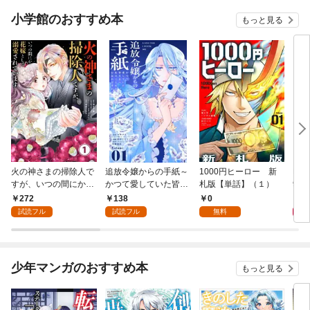
小学館のおすすめ本
もっと見る
火の神さまの掃除人で
追放令嬢からの手紙～
1000円ヒーロー 新
DIM
すが、いつの間にか花
かつて愛していた皆さ
札版【単話】（１）
9.
嫁として溺愛されてい
まへ 私のことなどお忘
272
138
0
8
ます【単話】（１）
れですか？～【単話】
試読フル
試読フル
無料
（１）
少年マンガのおすすめ本
もっと見る