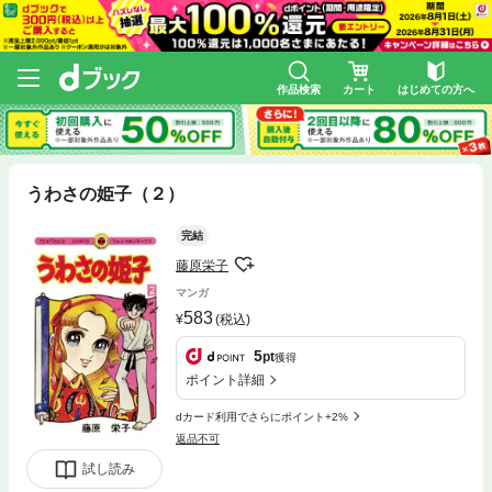
作品検索
カート
はじめての方へ
うわさの姫子（２）
完結
藤原栄子
マンガ
583
(税込)
5
pt
獲得
ポイント詳細
dカード利用でさらにポイント+2%
返品不可
試し読み