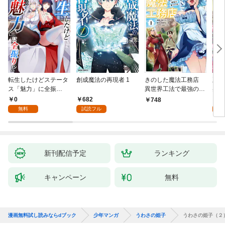
転生したけどステータ
創成魔法の再現者 1
きのした魔法工務店
王位
ス「魅力」に全振
異世界工法で最強の家
兆候
り！？(1)
づくりを（コミック）
入れ
0
682
0
748
１
る。
無料
試読フル
新刊配信予定
ランキング
キャンペーン
無料
漫画無料試し読みならdブック
少年マンガ
うわさの姫子
うわさの姫子（２