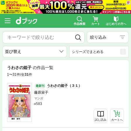
作品検索
カート
はじめての方へ
絞り込み
シリーズでまとめる
うわさの姫子
の作品一覧
1〜31件/全
31
件
うわさの姫子（３１）
最新刊
藤原栄子
マンガ
583
試し読み
カートへ