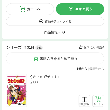
カートへ
今すぐ買う
作品をチェックする
作品情報へ
全31冊
シリーズ
お気に入り登録
完結
未購入巻をまとめて買う
1巻から
|
最新刊から
うわさの姫子（１）
583
試し読み
カートへ