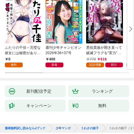
ふたりの千佳～完璧な
週刊少年チャンピオン
悪役貴族が開き直って
弱虫
彼女には秘密がありま
2026年36+37号
破滅フラグを“実力”で
IKE
した(1)
叩き折っていたら、い
0
400
770
616
6
つの間にかヒロイン達
無料
新着
試読増量
割引
試
から英雄視されるよう
になった件（コミッ
ク） 1巻
新刊配信予定
ランキング
キャンペーン
無料
漫画無料試し読みならdブック
少年マンガ
うわさの姫子
うわさの姫子（２