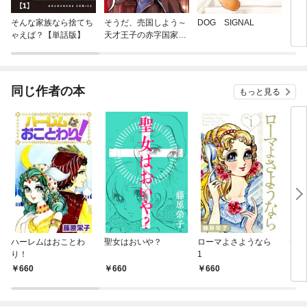
そんな家族なら捨てち
そうだ、売国しよう～
DOG SIGNAL
いつ
ゃえば？【単話版】
天才王子の赤字国家再
生術～
同じ作者の本
もっと見る
ハーレムはおことわ
聖女はおいや？
ローマよさようなら
チビ
り！
1
660
660
660
6