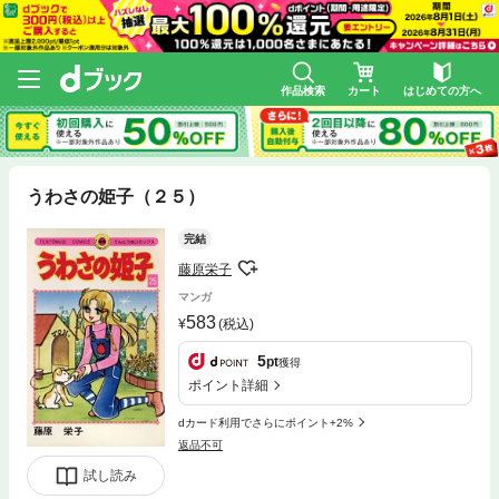
作品検索
カート
はじめての方へ
うわさの姫子（２５）
完結
藤原栄子
マンガ
583
(税込)
5
pt
獲得
ポイント詳細
dカード利用でさらにポイント+2%
返品不可
試し読み