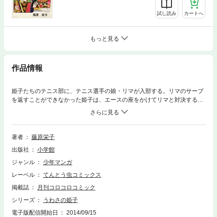
試し読み
カートへ
もっと見る
作品情報
姫子たちのテニス部に、テニス選手の娘・リマが入部する。リマのサーブ
を返すことができなかった姫子は、エースの座をかけてリマと対決するこ
とに。真樹との特訓の末、目隠しで試合にのぞんだ姫子だったが……！？
著者
藤原栄子
出版社
小学館
ジャンル
少年マンガ
レーベル
てんとう虫コミックス
掲載誌
月刊コロコロコミック
シリーズ
うわさの姫子
電子版配信開始日
2014/09/15