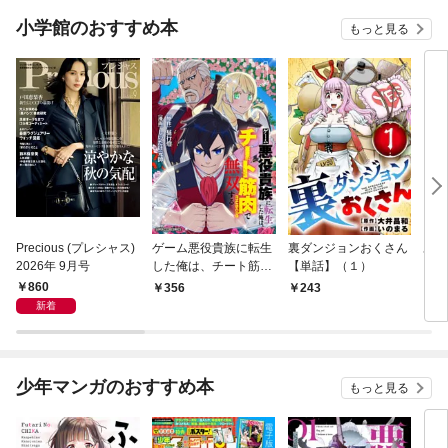
小学館のおすすめ本
もっと見る
Precious (プレシャス)
ゲーム悪役貴族に転生
裏ダンジョンおくさん
あや
2026年 9月号
した俺は、チート筋肉
【単話】（１）
し夫
で無双する【単話】
倉で
860
356
243
1
（１）
る～
新着
少年マンガのおすすめ本
もっと見る