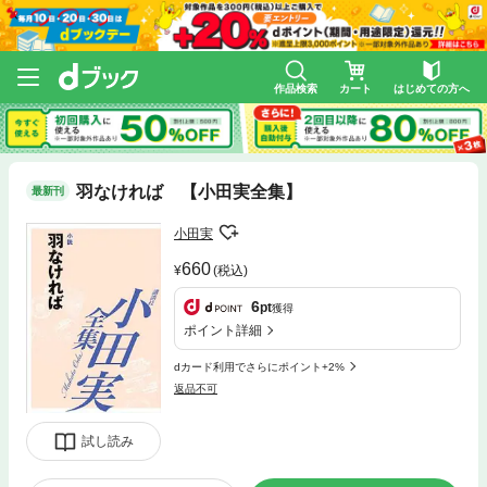
作品検索
カート
はじめての方へ
羽なければ 【小田実全集】
最新刊
小田実
660
(税込)
6
pt
獲得
ポイント詳細
dカード利用でさらにポイント+2%
返品不可
試し読み