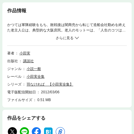
作品情報
かつては軍隊経験をもち、敗戦後は闇商売から転じて造船会社勤めを終え
た老主人公は、典型的な大阪庶民。老人のモットーは、「人生のコツは、
柳に風、ノレンに腕押し、降参したと見せかけてねちねちと生きることで
すわ。」だ。七十近くのこの老人と、十六歳の岡本あつ子が繰り広げる奇
妙な関係は、べっとりとした人情のなかにひそむ「差別」をあぶり出して
くれる。この作品は、小説のプロローグにある鴨長明の『方丈記』の一節
著者
小田実
のように、人間ははかないが、出会いはもっと美しいと歌っている。
出版社
講談社
ジャンル
小説一般
レーベル
小田実全集
シリーズ
羽なければ 【小田実全集】
電子版配信開始日
2012/03/06
ファイルサイズ
0.51 MB
作品をシェアする