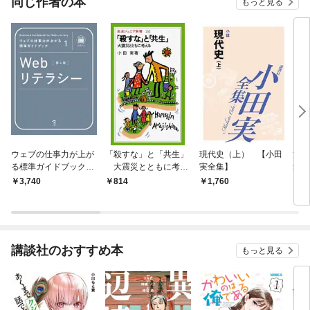
同じ作者の本
もっと見る
ウェブの仕事力が上が
「殺すな」と「共生」
現代史（上） 【小田
河（
る標準ガイドブック1
大震災とともに考え
実全集】
集】
Webリテラシー 第4版
る
3,740
814
1,760
1,
講談社のおすすめ本
もっと見る