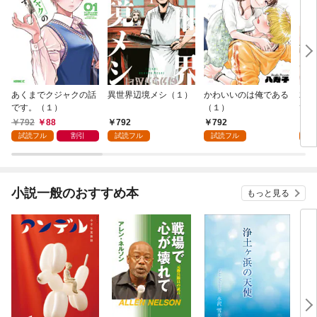
あくまでクジャクの話
異世界辺境メシ（１）
かわいいのは俺である
君が
です。（１）
（１）
て 
792
88
792
792
2
試読フル
割引
試読フル
試読フル
試
小説一般のおすすめ本
もっと見る