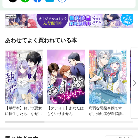
あわせてよく買われている本
【単行本】おデブ悪女
【タテヨミ】あなたは
病弱な悪役令嬢です
【タ
に転生したら、なぜか
もういりません
が、婚約者が過保護す
リ〜
ラスボス王子様に執着
ぎて逃げ出したい(私
されています
たち犬猿の仲でしたよ
ね！？)