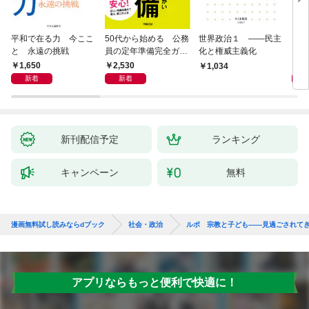
平和で在る力 今ここ
50代から始める 公務
世界政治１ ――民主
「力
と 永遠の挑戦
員の定年準備完全ガイ
化と権威主義化
く 
ド
1,650
2,530
1,
1,034
新着
新着
新刊配信予定
ランキング
キャンペーン
無料
漫画無料試し読みならdブック
社会・政治
ルポ 宗教と子ども――見過ごされて
アプリならもっと便利で快適に！