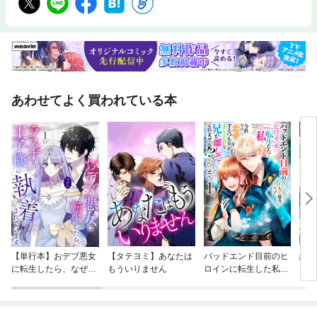
あわせてよく買われている本
【単行本】おデブ悪女
【タテヨミ】あなたは
バッドエンド目前のヒ
結界
に転生したら、なぜか
もういりません
ロインに転生した私、
ラスボス王子様に執着
今世では恋愛するつも
されています
りがチートな兄が離し
てくれません！？@C