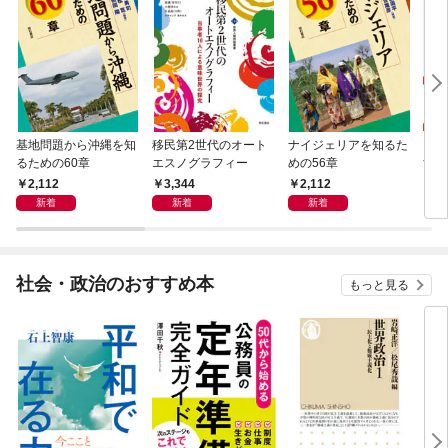
基地問題から沖縄を知
移民第2世代のオート
ナイジェリアを知るた
まち
るための60章
エスノグラフィー
めの56章
すめ
2,112
3,344
2,112
2,
新着
新着
新着
社会・政治のおすすめ本
もっと見る