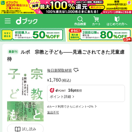
作品検索
カート
はじめての方へ
ルポ 宗教と子ども――見過ごされてきた児童虐
最新刊
待
毎日新聞取材班
1,760
(税込)
16
pt
獲得
ポイント詳細
dカード利用でさらにポイント+2%
返品不可
試し読み