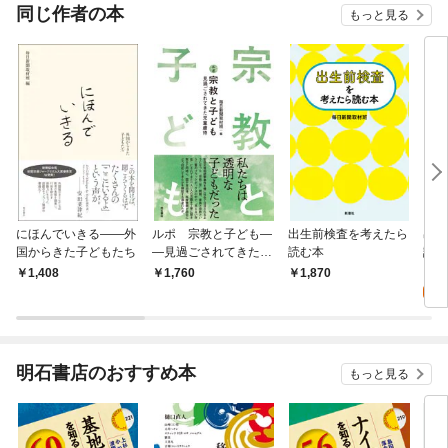
OMIC
同じ作者の本
もっと見る
にほんでいきる――外
ルポ 宗教と子ども―
出生前検査を考えたら
出生
国からきた子どもたち
―見過ごされてきた児
読む本
読む
童虐待
0
1,408
1,760
1,870
明石書店のおすすめ本
もっと見る