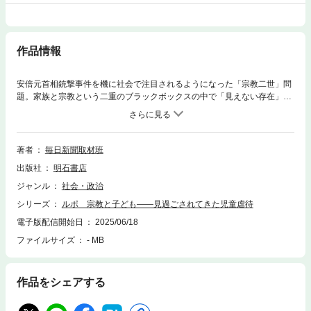
作品情報
安倍元首相銃撃事件を機に社会で注目されるようになった「宗教二世」問
題。家族と宗教という二重のブラックボックスの中で「見えない存在」に
されてきた一人一人の苦難を丁寧に聞き取ると同時に、国や自治体、医療
機関が過去にどう対応してきたかを検証する満身のルポ。
著者
毎日新聞取材班
出版社
明石書店
ジャンル
社会・政治
シリーズ
ルポ 宗教と子ども――見過ごされてきた児童虐待
電子版配信開始日
2025/06/18
ファイルサイズ
- MB
作品をシェアする