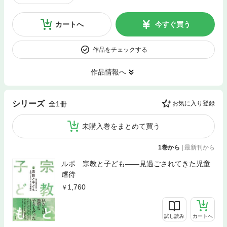
カートへ
今すぐ買う
作品をチェックする
作品情報へ
シリーズ
全1冊
お気に入り登録
未購入巻をまとめて買う
1巻から
|
最新刊から
ルポ 宗教と子ども――見過ごされてきた児童
虐待
1,760
試し読み
カートへ