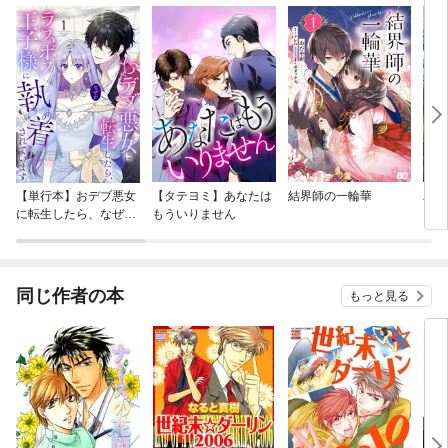
【単行本】おデブ悪女
【タテヨミ】あなたは
結界師の一輪華
バッ
に転生したら、なぜか
もういりません
ロイ
ラスボス王子様に執着
今世
されています
りが
てく
OMI
同じ作者の本
もっと見る