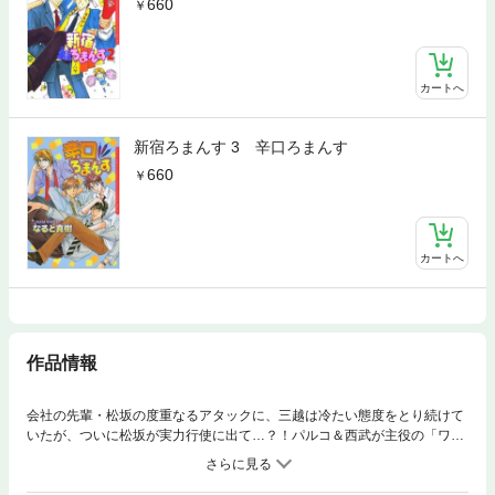
660
カートへ
新宿ろまんす 3 辛口ろまんす
660
カートへ
作品情報
会社の先輩・松坂の度重なるアタックに、三越は冷たい態度をとり続けて
いたが、ついに松坂が実力行使に出て…？！パルコ＆西武が主役の「ワガ
まマろまんす」も同時収録♪ 「本当にあったアヤシイ話」８Ｐも入った
シリーズ完結版！