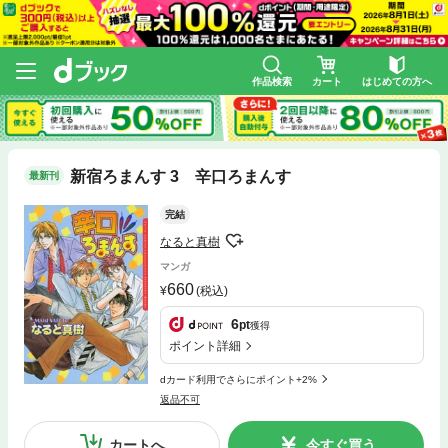
作品検索
カート
はじめての方へ
新宿ろまんす 3 辛口ろまんす
最新刊
完結
なると真樹
マンガ
660
(税込)
6
pt
獲得
ポイント詳細
dカード利用でさらにポイント+2%
返品不可
カートへ
今すぐ買う