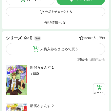
作品をチェックする
作品情報へ
全3冊
シリーズ
お気に入り登録
完結
未購入巻をまとめて買う
1巻から
|
最新刊から
新宿ろまんす 1
660
カートへ
新宿ろまんす 2