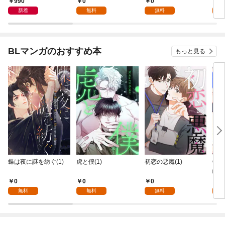
990
0
0
0
イフ～ 第1話
新着
無料
無料
BLマンガのおすすめ本
もっと見る
蝶は夜に謎を紡ぐ(1)
虎と僕(1)
初恋の悪魔(1)
Ove
齢版
0
0
0
0
無料
無料
無料