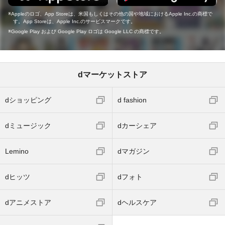
Appleのロゴ、App Storeは、米国もしくはその他の国や地域におけるApple Inc.の商標で
す。App Storeは、Apple Inc.のサービスマークです。
Google Play および Google Play ロゴは Google LLC の商標です。
dマーケットストア
dショッピング
d fashion
dミュージック
dカーシェア
Lemino
dマガジン
dヒッツ
dフォト
dアニメストア
dヘルスケア