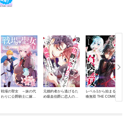
戦場の聖女 ～妹の代
元婚約者から逃げるた
レベル1から始まる召
わりに公爵騎士に嫁ぐ
め吸血伯爵に恋人のフ
喚無双 THE COMIC
ことになりましたが、
リをお願いしたら、な
今は幸せです～
ぜか溺愛モードになり
ました