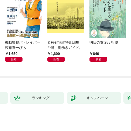
機動警察パトレイバー
＆Premium特別編集
明日の友 283号 夏
後藤喜一ぴあ
台湾、街歩きガイド。
1,650
1,600
840
新着
新着
新着
ランキング
キャンペーン