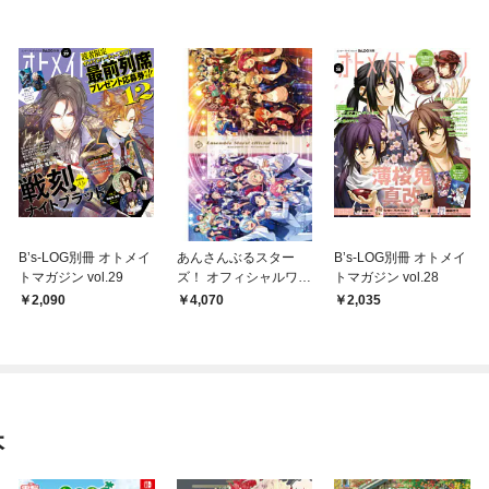
B’s-LOG別冊 オトメイ
あんさんぶるスター
B’s-LOG別冊 オトメイ
トマガジン vol.29
ズ！ オフィシャルワー
トマガジン vol.28
クス
2,090
4,070
2,035
本