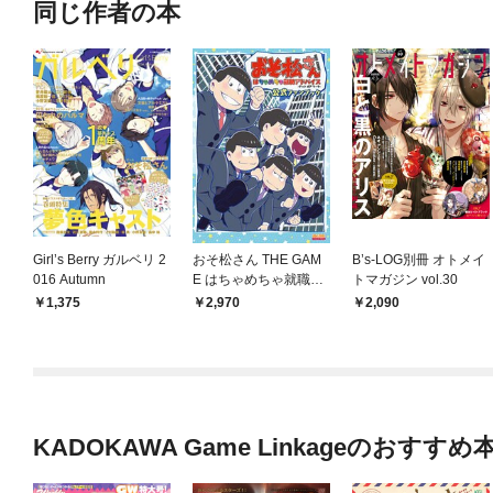
同じ作者の本
Girl’s Berry ガルベリ 2
おそ松さん THE GAM
B’s-LOG別冊 オトメイ
016 Autumn
E はちゃめちゃ就職ア
トマガジン vol.30
ドバイス -デッド オア
1,375
2,970
2,090
ワーク- 公式ファンブ
ック
KADOKAWA Game Linkageのおすすめ