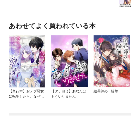
あわせてよく買われている本
【単行本】おデブ悪女
【タテヨミ】あなたは
結界師の一輪華
に転生したら、なぜか
もういりません
ラスボス王子様に執着
されています