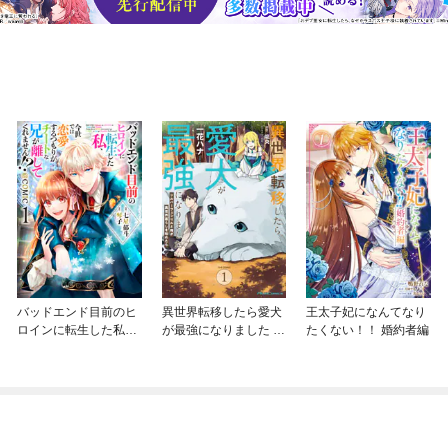
バッドエンド目前のヒ
異世界転移したら愛犬
王太子妃になんてなり
ロインに転生した私、
が最強になりました ～
たくない！！ 婚約者編
今世では恋愛するつも
シルバーフェンリルと
りがチートな兄が離し
俺が異世界暮らしを始
てくれません！？@C
めたら～ THE COMIC
OMIC