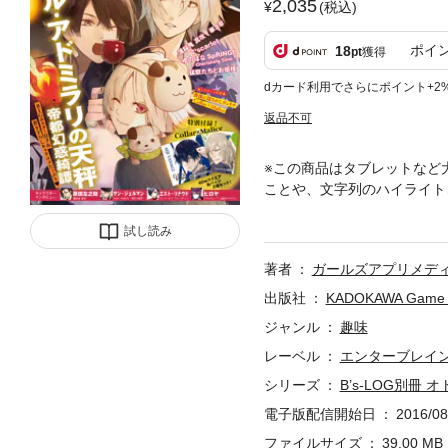
2,035
(税込)
ポイ
18
pt
獲得
dカード利用でさらにポイント+2
返品不可
※この商品はタブレットなど
ことや、文字列のハイライト
ミラリの天秤』の特別号！ 
ャラクターのインタビューも
試し読み
著者
ガールズアプリメデ
出版社
KADOKAWA Game 
ジャンル
趣味
レーベル
エンターブレイ
シリーズ
B’s-LOG別冊 オ
電子版配信開始日
2016/08
ファイルサイズ
39.00 MB