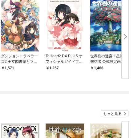
ダンジョントラベラー
ToHeart2 DX PLUS オ
世界樹の迷宮III 星海の
ズ2 王立図書館とマモ
フィシャルガイドブッ
来訪者 公式設定画集
ノの封印 オフィシャル
ク
1,571
1,257
1,466
コンプリートガイド
もっと見る