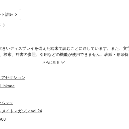
ント詳細
%
大きいディスプレイを備えた端末で読むことに適しています。また、文
、検索、辞書の参照、引用などの機能が使用できません。表紙・巻頭特
人気タイトルのキャラクターとのデートをテーマにしたキャラクターコ
♪※紙版の付録は付属しません※
ィアセクション
Linkage
ンムック
トメイトマガジン vol.24
/08