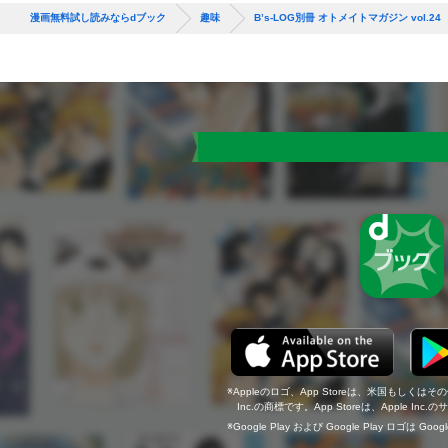
漫画無料試し読みならdブック
趣味
B’s-LOG別冊 オトメイトマガジン vol.24
Appleのロゴ、App Storeは、米国もしくはそ
Inc.の商標です。App Storeは、Apple In
Google Play および Google Play ロゴは Go