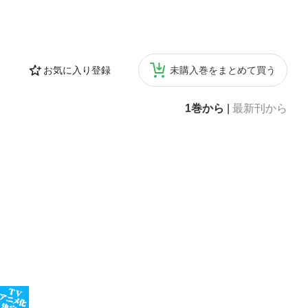
お気に入り登録
未購入巻をまとめて買う
1巻から
|
最新刊から