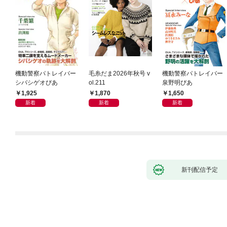
機動警察パトレイバー
毛糸だま2026年秋号 v
機動警察パトレイバー
シバシゲオぴあ
ol.211
泉野明ぴあ
1,925
1,870
1,650
新着
新着
新着
新刊配信予定