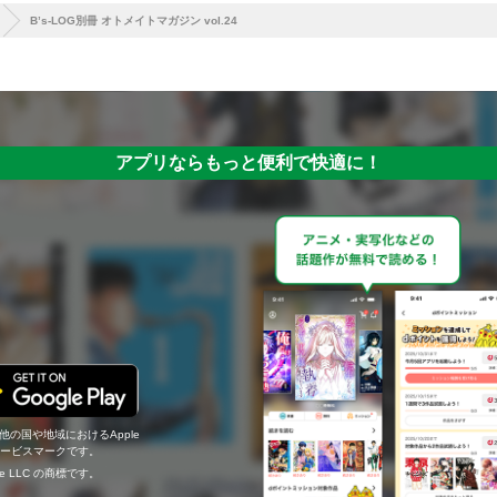
B’s-LOG別冊 オトメイトマガジン vol.24
アプリならもっと便利で快適に！
の他の国や地域におけるApple
c.のサービスマークです。
ogle LLC の商標です。