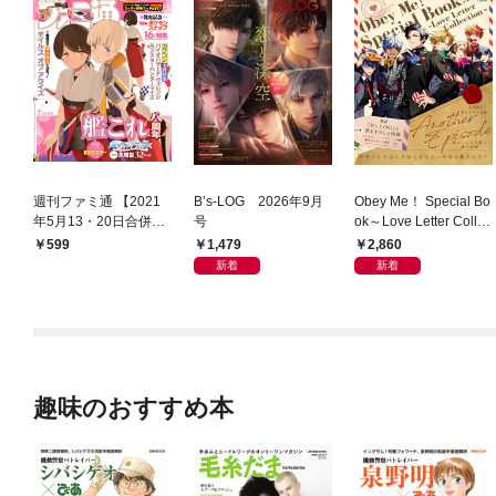
週刊ファミ通 【2021
B’s-LOG 2026年9月
Obey Me！ Special Bo
年5月13・20日合併
号
ok～Love Letter Collec
号】
tion～
1,479
2,860
599
新着
新着
趣味のおすすめ本