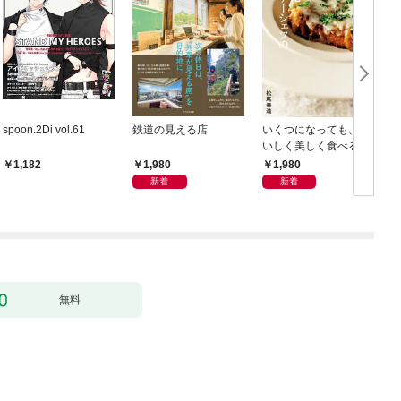
spoon.2Di vol.61
鉄道の見える店
いくつになっても、お
九
いしく美しく食べる
78歳、シェ松尾元オー
1,980
1,980
1,182
ナーシェフの食事術
新着
新着
無料