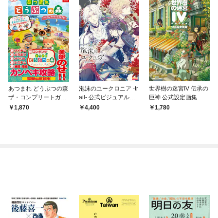
あつまれ どうぶつの森
泡沫のユークロニア -tr
世界樹の迷宮IV 伝承の
ザ・コンプリートガイ
ail- 公式ビジュアルフ
巨神 公式設定画集
ド ハッピーホームパラ
ァンブック
1,870
4,400
1,780
ダイス＆全無料アップ
デート カンペキ攻略版