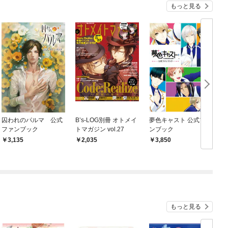
もっと見る
囚われのパルマ 公式
B’s-LOG別冊 オトメイ
夢色キャスト 公式ファ
B
ファンブック
トマガジン vol.27
ンブック
ト
3,135
2,035
3,850
もっと見る