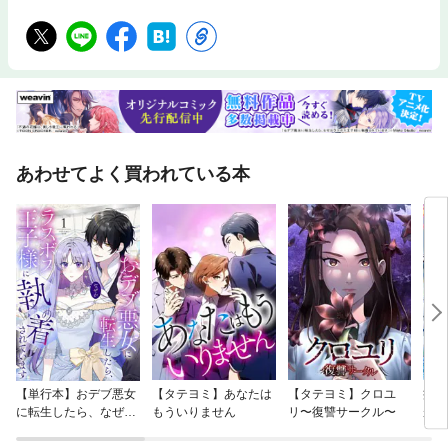
あわせてよく買われている本
【単行本】おデブ悪女
【タテヨミ】あなたは
【タテヨミ】クロユ
病弱
に転生したら、なぜか
もういりません
リ〜復讐サークル〜
が、
ラスボス王子様に執着
ぎて