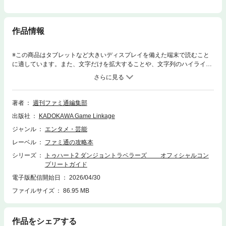
作品情報
※この商品はタブレットなど大きいディスプレイを備えた端末で読むこと
に適しています。また、文字だけを拡大することや、文字列のハイライ
ト、検索、辞書の参照、引用などの機能が使用できません。カワイイ見た
目に反してガッチリ骨太な難度を誇る『ダンジョントラベラーズ』を、と
ことん解析した公式完全攻略本です。全ダンジョンの解説や全モンスター
の攻略はもちろん、武器・防具等のデータもすべて収録しています。さら
著者
週刊ファミ通編集部
にマップ上の仕掛けや宝箱の位置を網羅するなど、ゲームを最後の最後ま
出版社
KADOKAWA Game Linkage
で遊び尽くすために欠かせない一冊です。
ジャンル
エンタメ・芸能
レーベル
ファミ通の攻略本
シリーズ
トゥハート2 ダンジョントラベラーズ オフィシャルコン
プリートガイド
電子版配信開始日
2026/04/30
ファイルサイズ
86.95 MB
作品をシェアする