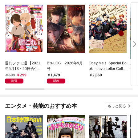
週刊ファミ通 【2021
B’s-LOG 2026年9月
Obey Me！ Special Bo
あつ
年5月13・20日合併
号
ok～Love Letter Colle
ザ・
号】
ction～
ド 
599
299
1,479
2,860
1,
ダイ
割引
新着
デー
エンタメ・芸能のおすすめ本
もっと見る