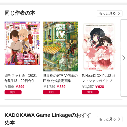
されています
たち
ね！
同じ作者の本
もっと見る
週刊ファミ通 【2021
世界樹の迷宮IV 伝承の
ToHeart2 DX PLUS オ
ダン
年5月13・20日合併
巨神 公式設定画集
フィシャルガイドブッ
ズ2
号】
ク
ノの
599
299
1,780
889
1,257
628
1,
コン
割引
割引
割引
KADOKAWA Game Linkageのおすす
もっと見る
め本