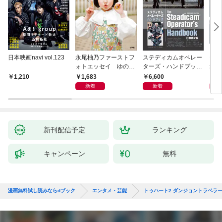
日本映画navi vol.123
永尾柚乃ファーストフ
ステディカムオペレー
テレ
ォトエッセイ ゆのも
ターズ・ハンドブック
集 
のがたり
日本語版 電子版 第２
ーズ
1,683
6,600
1
1,210
版
ウル
新着
新着
【電
新刊配信予定
ランキング
キャンペーン
無料
漫画無料試し読みならdブック
エンタメ・芸能
トゥハート2 ダンジョントラベ