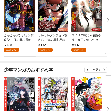
ふかふかダンジョン攻
ふかふかダンジョン攻
ロメリア戦記～伯爵令
空賊
略記 ～俺の異世界転生
略記 ～俺の異世界転生
嬢、魔王を倒した後も
【分
冒険譚～ 1巻
冒険譚～【分冊版】 1
人類やばそうだから軍
638
132
132
1
巻
隊組織する～【分冊
試読フル
試読フル
試読フル
試
版】 1巻
少年マンガのおすすめ本
もっと見る