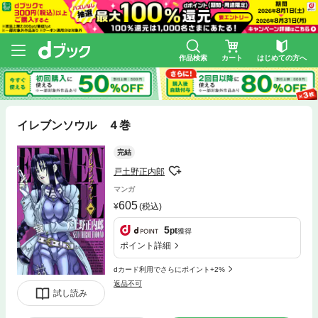
作品検索
カート
はじめての方へ
イレブンソウル ４巻
完結
戸土野正内郎
マンガ
605
(税込)
5
pt
獲得
ポイント詳細
dカード利用でさらにポイント+2%
返品不可
試し読み