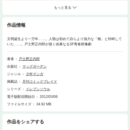
もっと見る
作品情報
文明誕生より一万年……。人類は初めて自らより強力な「種」と対峙して
いた……。戸土野正内郎が描く凶暴なるSF青春群像劇
著者
戸土野正内郎
出版社
マッグガーデン
ジャンル
少年マンガ
掲載誌
月刊コミックブレイド
シリーズ
イレブンソウル
電子版配信開始日
2012/03/06
ファイルサイズ
34.92 MB
作品をシェアする