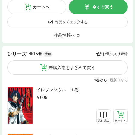
カートへ
今すぐ買う
作品をチェックする
作品情報へ
全15冊
シリーズ
お気に入り登録
完結
未購入巻をまとめて買う
1巻から
|
最新刊から
イレブンソウル １巻
605
試し読み
カートへ