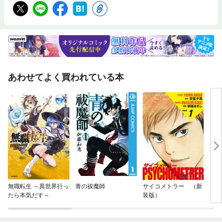
あわせてよく買われている本
無職転生 ～異世界行っ
青の祓魔師
サイコメトラー （新
トラ
たら本気だす～
装版）
ム