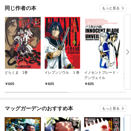
同じ作者の本
もっと見る
どらくま 1巻
イレブンソウル １巻
イノセントブレード・
悪魔
アンヴェイル
使篇
605
605
605
6
マッグガーデンのおすすめ本
もっと見る