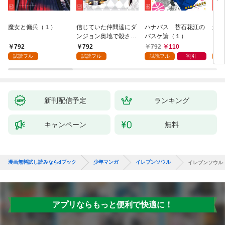
魔女と傭兵（１）
信じていた仲間達にダ
ハナバス 苔石花江の
追放
ンジョン奥地で殺され
バスケ論（１）
『自
かけたがギフト『無限
領地
792
792
792
110
7
ガチャ』でレベル９９
強の
試読フル
試読フル
試読フル
割引
試
９９の仲間達を手に入
～最
れて元パーティーメン
で始
バーと世界に復讐＆
拓ス
『ざまぁ！』します！
（１
（１）
新刊配信予定
ランキング
キャンペーン
無料
漫画無料試し読みならdブック
少年マンガ
イレブンソウル
イレブンソウル
アプリならもっと便利で快適に！