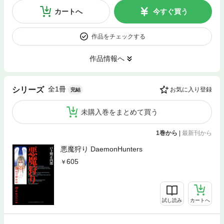
カートへ
今すぐ買う
作品をチェックする
作品情報へ
全1冊
シリーズ
お気に入り登録
完結
未購入巻をまとめて買う
1巻から
|
最新刊から
悪魔狩り DaemonHunters
605
試し読み
カートへ