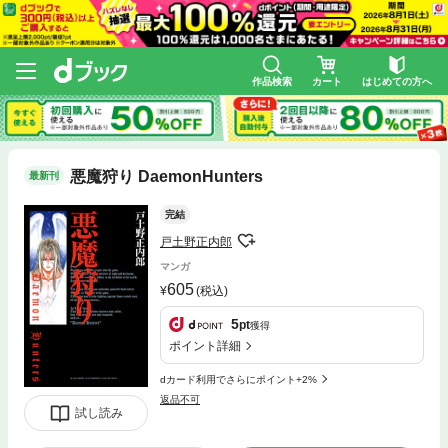
作品検索
カート
はじめての方へ
悪魔狩り DaemonHunters
最新刊
完結
戸土野正内郎
マンガ
605
(税込)
5
pt
獲得
ポイント詳細
dカード利用でさらにポイント+2%
返品不可
試し読み