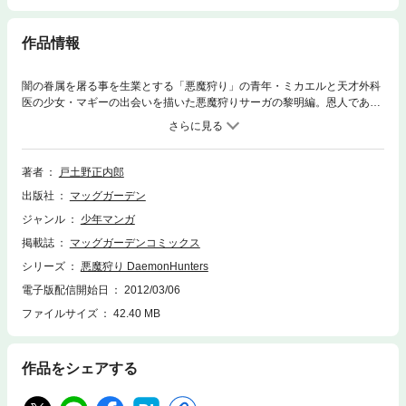
作品情報
闇の眷属を屠る事を生業とする「悪魔狩り」の青年・ミカエルと天才外科
医の少女・マギーの出会いを描いた悪魔狩りサーガの黎明編。恩人である
神父様の命日のために幼い頃育った街・レイテルへ向かうマギーは、自ら
を狩人だと名乗る不思議な男・ミカエルの傷を治療する。その後、ミカエ
ルが向かう先も同じだと知ったマギーは、彼を用心棒に雇ってレイテルへ
と行き着くが、到着して早々に主教暗殺の疑いで逮捕されてしまい……!?
著者
戸土野正内郎
出版社
マッグガーデン
ジャンル
少年マンガ
掲載誌
マッグガーデンコミックス
シリーズ
悪魔狩り DaemonHunters
電子版配信開始日
2012/03/06
ファイルサイズ
42.40 MB
作品をシェアする