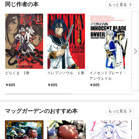
件～
同じ作者の本
もっと見る
どらくま 1巻
イレブンソウル １巻
イノセントブレード・
悪魔
アンヴェイル
使篇
605
605
605
6
マッグガーデンのおすすめ本
もっと見る