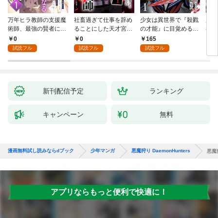
万年ヒラ教師の支援魔
社畜過ぎて仕事を辞め
少女は異世界で『殺戮
魔王
術師、最強の賢者にな
ることにした天才宮廷
の才能』に目覚める
者パ
る～不人気の支援魔術
魔術師～辺境の地でス
(話売り) #1
やっ
0
0
165
2
師は給料泥棒だと魔術
ローライフを夢見る
試読フル
試読フル
試読フル
大学をクビになった
が、不届き者を倒して
が、出世した元教え子
いたら『最果ての魔
たちのおかげで何も困
女』と呼ばれるように
らない件～ 第1話
なる～ 第1話
新刊配信予定
ランキング
キャンペーン
無料
漫画無料試し読みならdブック
少年マンガ
悪魔狩り DaemonHunters
悪魔狩
アプリならもっと便利で快適に！