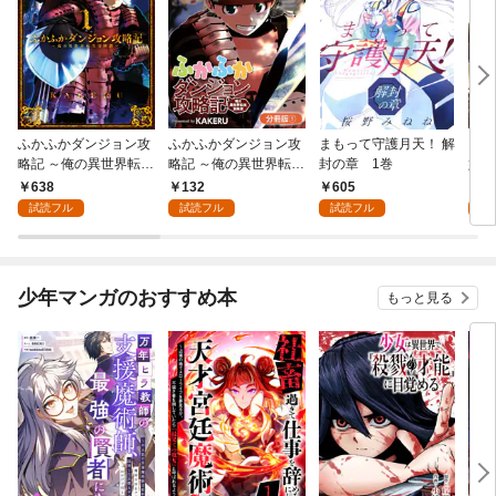
ふかふかダンジョン攻
ふかふかダンジョン攻
まもって守護月天！ 解
ロメ
略記 ～俺の異世界転生
略記 ～俺の異世界転生
封の章 1巻
嬢、
冒険譚～ 1巻
冒険譚～【分冊版】 1
人類
638
132
605
1
巻
隊組
試読フル
試読フル
試読フル
試
版】
少年マンガのおすすめ本
もっと見る