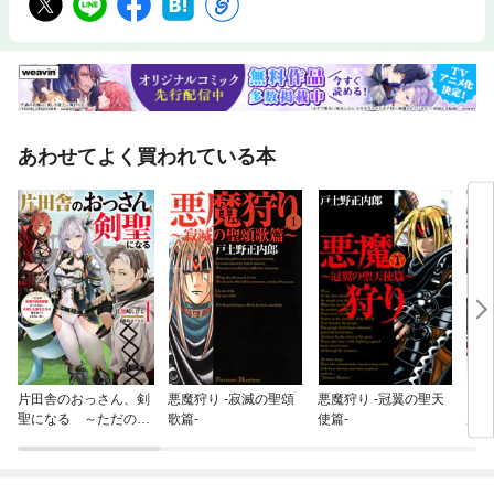
あわせてよく買われている本
片田舎のおっさん、剣
悪魔狩り -寂滅の聖頌
悪魔狩り -冠翼の聖天
【フ
聖になる ～ただの田
歌篇-
使篇-
ル上
舎の剣術師範だったの
がパ
に、大成した弟子たち
が俺を放ってくれない