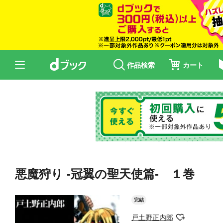
作品検索
カート
悪魔狩り -冠翼の聖天使篇- １巻
完結
戸土野正内郎