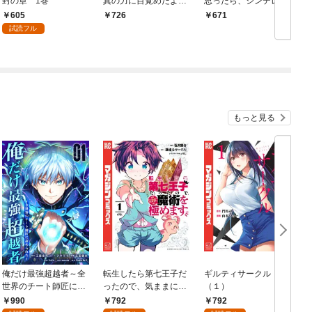
封の章 1巻
真の力に目覚めたよう
思ったら、シンデレラ
です THE COMIC 1巻
の義姉でした ～シンデ
で
605
726
671
レラオタクの異世界転
冊
試読フル
生～ 1巻
もっと見る
俺だけ最強超越者～全
転生したら第七王子だ
ギルティサークル
世界のチート師匠に認
ったので、気ままに魔
（１）
められた～【単行本】
術を極めます（１）
990
792
792
（１）