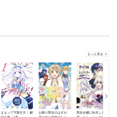
もっと見る
まもって守護月天！ 解
お飾り聖女のはずが、
悪役令嬢に転生したと