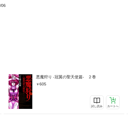
/06
悪魔狩り -冠翼の聖天使篇- ２巻
605
試し読み
カートへ