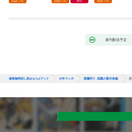
試読フル
試読フル
割引
試読フル
９９の仲間達を手に入
れて元パーティーメン
バーと世界に復讐＆
『ざまぁ！』します！
（１）
新刊配信予定
漫画無料試し読みならdブック
少年マンガ
悪魔狩り -冠翼の聖天使篇-
悪