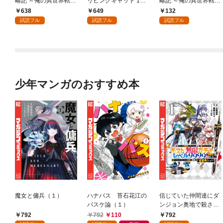
略記 ～俺の異世界転生
リビングキャット 1巻
略記 ～俺の異世界転生
冒険譚～ 1巻
すべてが猫になる
冒険譚～【分冊版】 1
638
649
132
巻
試読フル
試読フル
試読フル
少年マンガのおすすめ本
魔女と傭兵（１）
ハナバス 苔石花江の
信じていた仲間達にダ
バスケ論（１）
ンジョン奥地で殺され
かけたがギフト『無限
792
792
110
792
ガチャ』でレベル９９