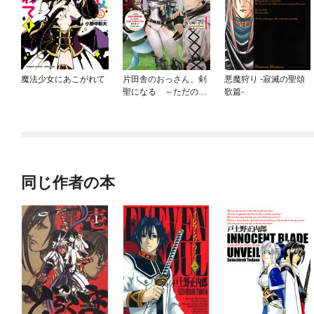
魔法少女にあこがれて
片田舎のおっさん、剣
悪魔狩り -寂滅の聖頌
聖になる ～ただの田
歌篇-
舎の剣術師範だったの
に、大成した弟子たち
が俺を放ってくれない
件～
同じ作者の本