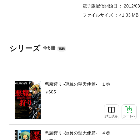
電子版配信開始日
2012/03
ファイルサイズ
41.33 MB
シリーズ
全6冊
完結
悪魔狩り -冠翼の聖天使篇- １巻
605
試し読み
カートへ
悪魔狩り -冠翼の聖天使篇- ４巻