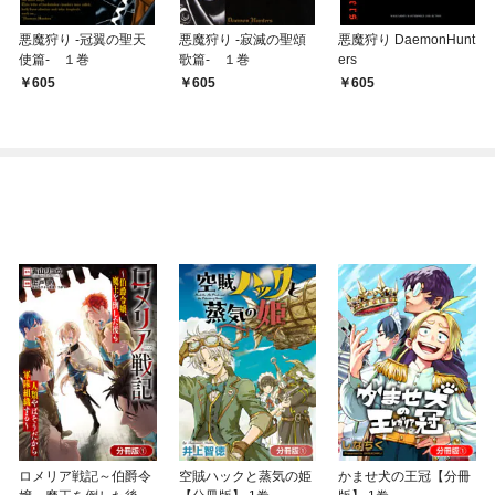
悪魔狩り -冠翼の聖天
悪魔狩り -寂滅の聖頌
悪魔狩り DaemonHunt
使篇- １巻
歌篇- １巻
ers
605
605
605
ロメリア戦記～伯爵令
空賊ハックと蒸気の姫
かませ犬の王冠【分冊