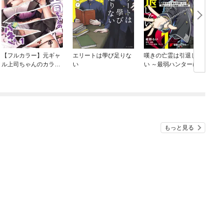
【フルカラー】元ギャ
エリートは學び足りな
嘆きの亡霊は引退した
ル上司ちゃんのカラダ
い
い ～最弱ハンターによ
がパネぇ！
る最強パーティ育成術
～
もっと見る