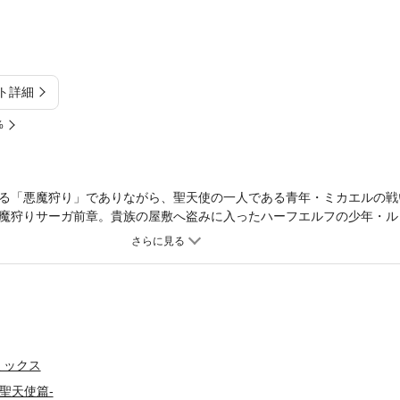
ト詳細
%
る「悪魔狩り」でありながら、聖天使の一人である青年・ミカエルの戦
魔狩りサーガ前章。貴族の屋敷へ盗みに入ったハーフエルフの少年・ル
捕まってしまう。そして、カイニス伯爵により生け贄にされそうになっ
カエルに助けられるが……!?
ミックス
聖天使篇-