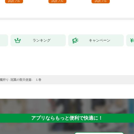
試読フル
試読フル
試読フル
～最強クラフトスキル
で始める、楽々領地開
拓スローライフ～
（１）
ランキング
キャンペーン
魔狩り -冠翼の聖天使篇- １巻
アプリならもっと便利で快適に！