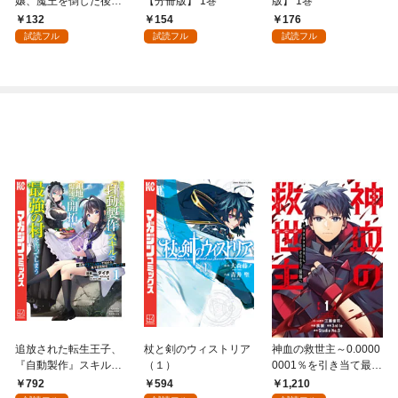
嬢、魔王を倒した後も
【分冊版】 1巻
版】 1巻
人類やばそうだから軍
132
154
176
隊組織する～【分冊
試読フル
試読フル
試読フル
版】 1巻
追放された転生王子、
杖と剣のウィストリア
神血の救世主～0.0000
『自動製作』スキルで
（１）
0001％を引き当て最強
領地を爆速で開拓し最
へ～【電子書籍特典
792
594
1,210
強の村を作ってしまう
付】（１）