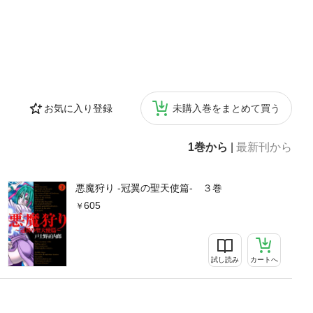
お気に入り登録
未購入巻をまとめて買う
1巻から
|
最新刊から
悪魔狩り -冠翼の聖天使篇- ３巻
605
試し読み
カートへ