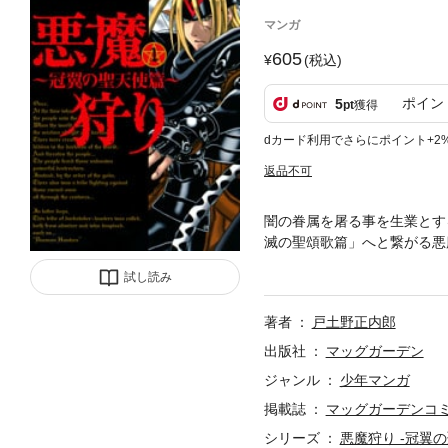
マンガ
605
(税込)
ポイン
5
pt
獲得
dカード利用でさらにポイント+2
返品不可
闇の眷属を屠る事を生業とす
滅の聖頌歌篇」へと繋がる悪
盗んだ品を憲兵隊に見つかり
試し読み
翼の紋章を持つ悪魔狩り・ミ
著者
戸土野正内郎
出版社
マッグガーデン
ジャンル
少年マンガ
掲載誌
マッグガーデンコ
シリーズ
悪魔狩り -冠翼の