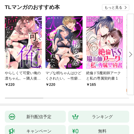
TLマンガのおすすめ本
もっと見る
やらしくて可愛い俺の
マゾな梢ちゃんはひど
絶倫ドS魔術師アーク
キス
凛ちゃん。～隣人後輩
くされたい。～性癖マ
と私の専属契約書 1
愛？(
くんのイキすぎた執着
ッチした後輩と欲望の
0
220
220
165
にハメ堕とされる～(1)
ままにセックスしたら
～(1)
新刊配信予定
ランキング
キャンペーン
無料