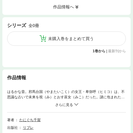
作品情報へ
シリーズ
全0冊
未購入巻をまとめて買う
1巻から
|
最新刊から
作品情報
はるかな昔。邪馬台国（やまたいこく）の女王・卑弥呼（ヒミコ）は、不
思議な占いで未来を視（み）とおす巫女（みこ）だった。謎に包まれた女
王のウラの顔は、その美貌としゃぶりつきたくなる魅惑の身体で男たちを
虜にする「非巫女」で…!? 運命に翻弄されたおんなたちを描く歴史えろ◆
める。愛とエロスのオンナの歴史ファンタジー♪ぷるるん開幕♪
著者
たにぐち千賀
出版社
リブレ