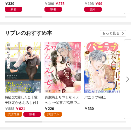
～【合本版】1
330
396
275
198
99
1
新着
割引
割引
リブレのおすすめ本
もっと見る
特級αの愛したΩ【電
貞潔騎士サマと初々え
バニラブvol.1
偽者
子限定かきおろし付】
っち 〜閨事ご指導でき
どで
かねます！〜（1）
888
621
220
330
1
試読増量
割引
試読フル