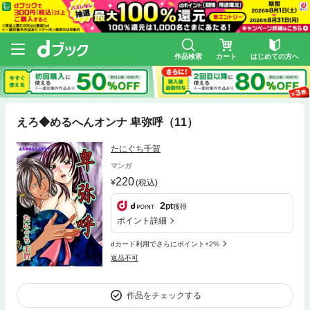
作品検索
カート
はじめての方へ
えろ◆めるへんオンナ 卑弥呼（11）
たにぐち千賀
マンガ
220
(税込)
2
pt
獲得
ポイント詳細
dカード利用でさらにポイント+2%
返品不可
作品をチェックする