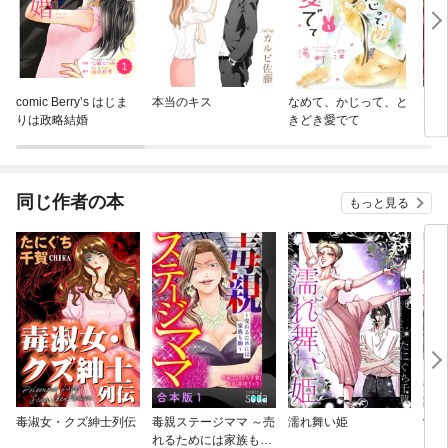
comic Berry’s はじま
本当のキス
なめて、かじって、と
Ber
りは政略結婚
きどき愛でて
しの
めた
同じ作者の本
もっと見る
毒淑女・クズ紳士列伝
毒親ステージママ ～売
濡れ舞い姫
制服
れるためには家族も駒