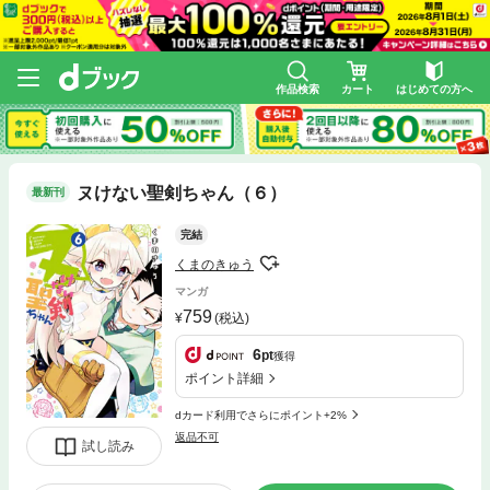
作品検索
カート
はじめての方へ
ヌけない聖剣ちゃん（６）
最新刊
完結
くまのきゅう
マンガ
759
(税込)
6
pt
獲得
ポイント詳細
dカード利用でさらにポイント+2%
返品不可
試し読み