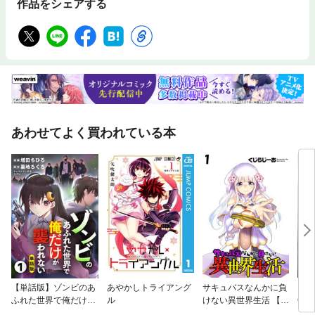
作品をシェアする
あわせてよく買われている本
【単話版】ゾンビのあ
あやかしトライアング
サキュバスなんかに負
スー
ふれた世界で俺だけが
ル
けない異世界生活 【連
OG
襲われない（フルカラ
載版】
ー‐