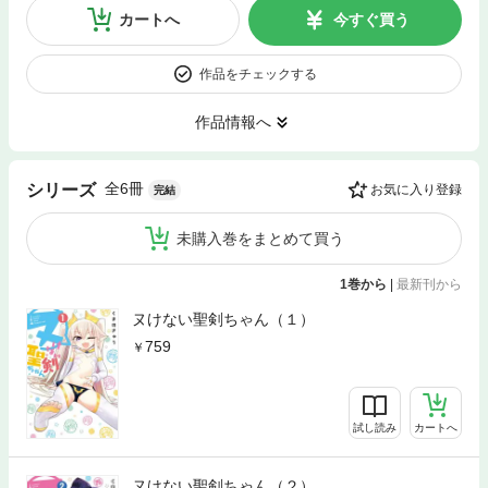
カートへ
今すぐ買う
作品をチェックする
作品情報へ
全6冊
シリーズ
お気に入り登録
完結
未購入巻をまとめて買う
1巻から
|
最新刊から
ヌけない聖剣ちゃん（１）
759
試し読み
カートへ
ヌけない聖剣ちゃん（２）