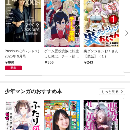
Precious (プレシャス)
ゲーム悪役貴族に転生
裏ダンジョンおくさん
あや
2026年 9月号
した俺は、チート筋肉
【単話】（１）
し夫
で無双する【単話】
倉で
860
356
243
1
（１）
る～
新着
少年マンガのおすすめ本
もっと見る