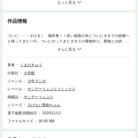
もっと見る
作品情報
ついに－－－ヌける！ 最終巻！！長い旅路の末についにタタラの故郷へ
と帰ってきた一行。ついにやってきたタタラの業物作り。業物との絆、
様々な素材との出会いがタタラに槌を振るわせる。気力も想いも込めた、
一振りが生み出すものは果たして……鍛冶師と業物を巡る限界ギリギリコ
メディー、ここに完結！！
著者
くまのきゅう
出版社
小学館
ジャンル
少年マンガ
レーベル
サンデーうぇぶりコミックス
掲載誌
サンデーうぇぶり
シリーズ
ヌけない聖剣ちゃん
電子版配信開始日
2020/11/12
ファイルサイズ
30.95 MB