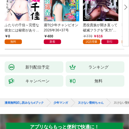
ふたりの千佳～完璧な
週刊少年チャンピオン
悪役貴族が開き直って
弱虫
彼女には秘密がありま
2026年36+37号
破滅フラグを“実力”で
IKE
した(1)
叩き折っていたら、い
0
400
770
616
6
つの間にかヒロイン達
無料
新着
試読増量
割引
試
から英雄視されるよう
になった件（コミッ
ク） 1巻
新刊配信予定
ランキング
キャンペーン
無料
漫画無料試し読みならdブック
少年マンガ
ヌけない聖剣ちゃん
ヌけない聖
アプリならもっと便利で快適に！