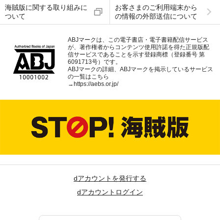
海賊版に関する取り組みに
お客さまのご利用端末から
ついて
の情報の外部送信について
ABJマークは、この電子書店・電子書籍配信サービス
が、著作権者からコンテンツ使用許諾を得た正規版配
信サービスであることを示す登録商標（登録番号 第
6091713号）です。
ABJマークの詳細、ABJマークを掲示しているサービス
の一覧はこちら
→
https://aebs.or.jp/
dアカウントを発行する
dアカウントログイン