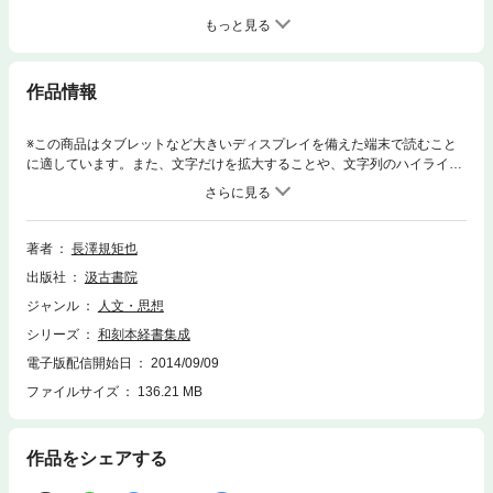
もっと見る
作品情報
※この商品はタブレットなど大きいディスプレイを備えた端末で読むこと
に適しています。また、文字だけを拡大することや、文字列のハイライ
ト、検索、辞書の参照、引用などの機能が使用できません。東洋思想の中
心として位置してきた儒教の経典、四書五経の読み易い訓点本をあつめ、
第一期として正文之部（白文に訓点を加えたもの）古注之部を精密に影印
刊行。正文之部は本文のみの訓点本、古注之部は古注本の訓点本。
著者
長澤規矩也
出版社
汲古書院
ジャンル
人文・思想
シリーズ
和刻本経書集成
電子版配信開始日
2014/09/09
ファイルサイズ
136.21 MB
作品をシェアする