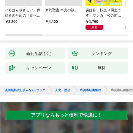
いちばんやさしい 保
新約聖書 本文の訳
実は私、転生９回生で
自閉
育者のための「食べな
す マンガ 私の前世
が小
い子」サポートＢＯＯ
物語
あう
1,760
2,
￥2,200
￥4,400
Ｋ 偏食・少食のお悩
新着
み解決！
新刊配信予定
ランキング
キャンペーン
無料
漫画無料試し読みならdブック
人文・思想
和刻本経書集成
和刻本経書集成
アプリならもっと便利で快適に！