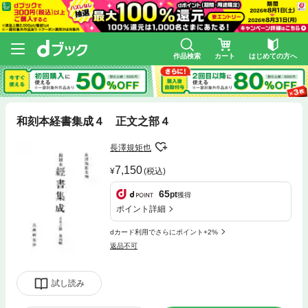
作品検索
カート
はじめての方へ
和刻本経書集成４ 正文之部４
長澤規矩也
7,150
(税込)
65
pt
獲得
ポイント詳細
dカード利用でさらにポイント+2%
返品不可
試し読み