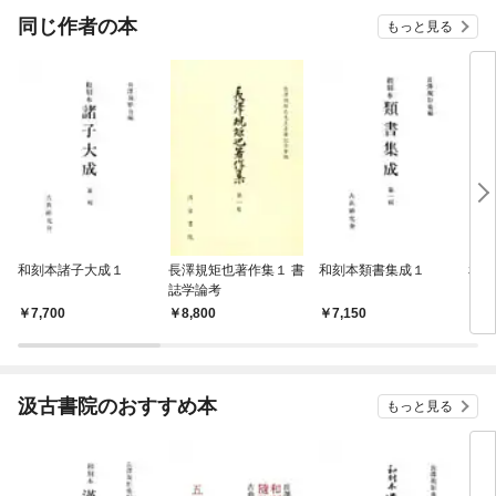
OMIC
同じ作者の本
もっと見る
和刻本諸子大成１
長澤規矩也著作集１ 書
和刻本類書集成１
和刻
誌学論考
7,700
8,800
7,150
7,
汲古書院のおすすめ本
もっと見る