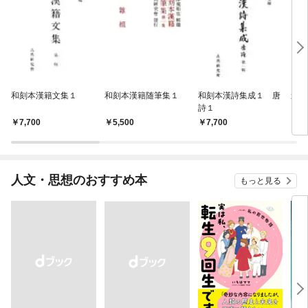
和刻本漢籍文集１
和刻本漢籍随筆集１
和刻本漢詩集成１ 唐
影印
詩１
7,700
5,500
7,700
7,
人文・思想のおすすめ本
もっと見る