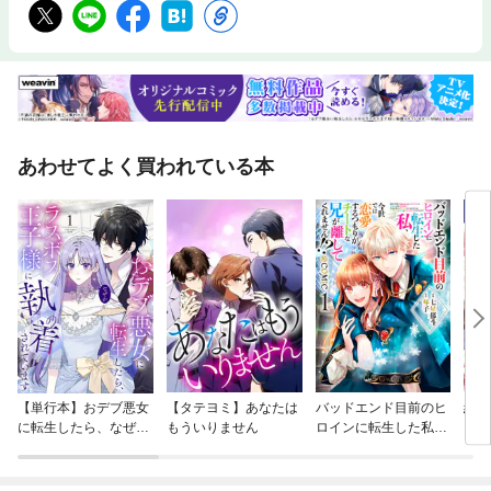
あわせてよく買われている本
【単行本】おデブ悪女
【タテヨミ】あなたは
バッドエンド目前のヒ
結界
に転生したら、なぜか
もういりません
ロインに転生した私、
ラスボス王子様に執着
今世では恋愛するつも
されています
りがチートな兄が離し
てくれません！？@C