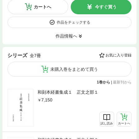
カートへ
今すぐ買う
作品をチェックする
作品情報へ
シリーズ
全7冊
お気に入り登録
未購入巻をまとめて買う
1巻から
|
最新刊から
和刻本経書集成１ 正文之部１
7,150
試し読み
カートへ