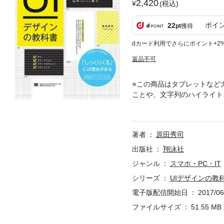
2,420
(税込)
ポイ
22
pt
獲得
dカード利用でさらにポイント+2
返品不可
※この商品はタブレットなど
ことや、文字列のハイライト
トのため7インチ以上の端末
なって、スマートフォンだけ
設計を考える必要性が出てき
著者
原田秀司
う、なぜかわからなくなって
えの要点を解説する書籍です
出版社
翔泳社
スを、「サイト・アーキテク
ジャンル
スマホ・PC・IT
X）」の3 側面からまとめ
シリーズ
UIデザインの教
ススメです。※本電子書籍は
現のため電子書籍としては不
電子版配信開始日
2017/06
す。予めご了承ください。※
ファイルサイズ
51.55 MB
い。