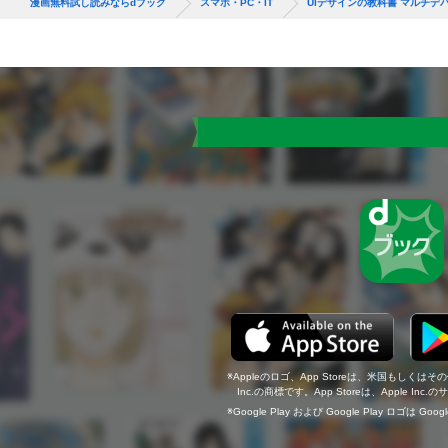
漫画無料試し読みならdブック
スマホ・PC・IT
UIデザインの教科書 マルチデ
Appleのロゴ、App Storeは、米国もしくはそ
Inc.の商標です。App Storeは、Apple In
Google Play および Google Play ロゴは Go