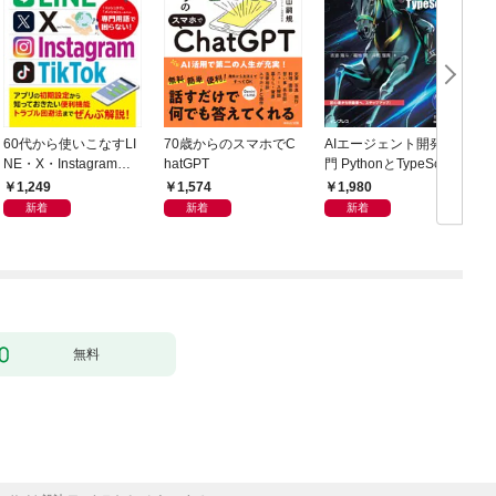
60代から使いこなすLI
70歳からのスマホでC
AIエージェント開発入
NE・X・Instagram・T
hatGPT
門 PythonとTypeScript
ikTok
で学ぶ実践的手法
1,249
1,574
1,980
新着
新着
新着
無料