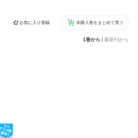
お気に入り登録
未購入巻をまとめて買う
1巻から
|
最新刊から