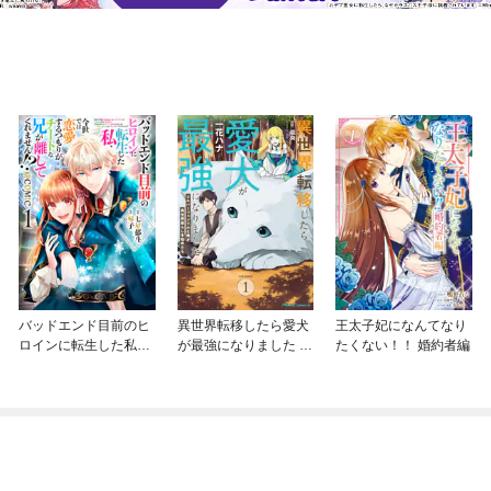
バッドエンド目前のヒ
異世界転移したら愛犬
王太子妃になんてなり
ロインに転生した私、
が最強になりました ～
たくない！！ 婚約者編
今世では恋愛するつも
シルバーフェンリルと
りがチートな兄が離し
俺が異世界暮らしを始
てくれません！？@C
めたら～ THE COMIC
OMIC