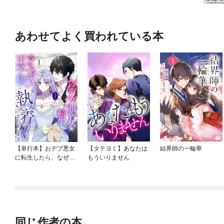
あわせてよく買われている本
【単行本】おデブ悪女
【タテヨミ】あなたは
結界師の一輪華
に転生したら、なぜか
もういりません
ラスボス王子様に執着
されています
同じ作者の本