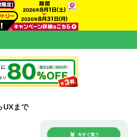
らUXまで
今すぐ買う