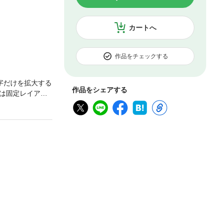
カートへ
作品をチェックする
字だけを拡大する
作品をシェアする
は固定レイアウ
チデバイス時代に
を前提にサイトの
か迷ってしま
さ」における考
おけるエッセン
ペリエンス（U
、あらゆる方にオ
す。※印刷出版再
現の場合がありま
お買い求めくださ