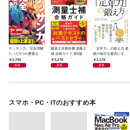
デッサン力、完全理解
建築土木教科書 測量士
「定年力」の鍛え方 老
たった5つの要素を知
補 合格ガイド 第5版
後の毎日を最高にする
るだけで絵が確実に上
方法
2,750
3,278
2,178
手くなる
新着
新着
新着
スマホ・PC・ITのおすすめ本