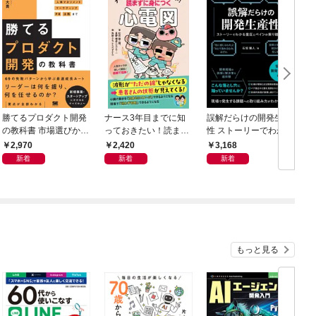
勝てるプロダクト開発
ナース3年目までに知
誤解だらけの開発生産
の教科書 市場選びから
っておきたい！読まず
性 ストーリーでわかる
顧客理解・予算管理・
に身につく心電図
重圧とペインの乗り越
2,970
2,420
3,168
人事マネジメント・マ
え方
新着
新着
新着
ーケティング・PR・
法務まで
もっと見る