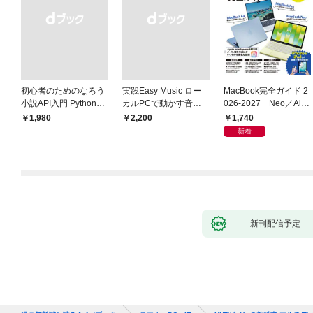
初心者のためのなろう
実践Easy Music ロー
MacBook完全ガイド 2
小説API入門 Pythonで
カルPCで動かす音楽
026-2027 Neo／Air
作るデータ活用法
生成AI完全ガイド
／Pro対応
1,740
￥1,980
￥2,200
新着
新刊配信予定