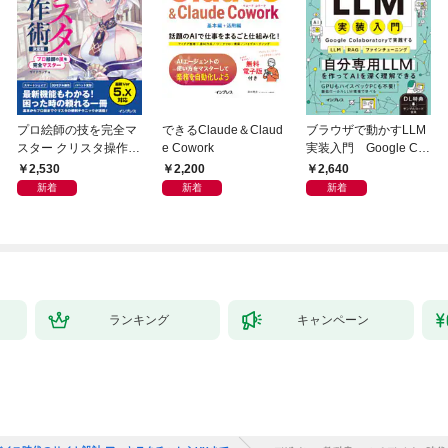
プロ絵師の技を完全マ
できるClaude＆Claud
ブラウザで動かすLLM
スター クリスタ操作術
e Cowork
実装入門 Google Col
決定版 改訂2版 CLIP S
aboratoryで実践するL
2,530
2,200
2,640
TUDIO PAINT PRO/E
LM・RAG・ファイン
新着
新着
新着
X/iPad対応
チューニング
ランキング
キャンペーン