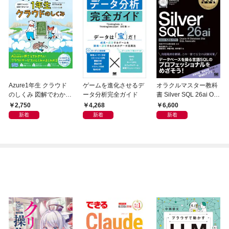
Azure1年生 クラウド
ゲームを進化させるデ
オラクルマスター教科
のしくみ 図解でわか
ータ分析完全ガイド
書 Silver SQL 26ai Ora
る！会話でまなべる！
cle AI Database 26ai S
2,750
4,268
6,600
QL Associate（試験番
新着
新着
新着
号1Z0-171）