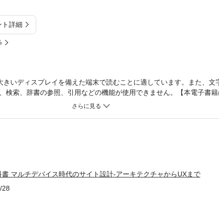
ント詳細
%
大きいディスプレイを備えた端末で読むことに適しています。また、文
、検索、辞書の参照、引用などの機能が使用できません。【本電子書籍
での利用を推奨しております】「しっくりくる」には理由がある。マル
でなく、タブレット、スマートTV、もちろんPC、これら4スクリーン
ています。本書は、デバイスごとの特性を考慮に入れつつ、いつのまに
しまう、操作がしっくりこない、といった「わかりやすさ」「使いやす
。こうしたマルチデバイス環境におけるインターフェース・デザインに
チャ（構造）」、「デバイス・インターフェース」、「ユーザーエクス
ているので、エンジニアだけでなくサイトデザインやサイト制作に関わる
科書 マルチデバイス時代のサイト設計-アーキテクチャからUXまで
同名出版物を底本とし作成しました。記載内容は印刷出版当時のもので
要な情報を含んでいる場合があります。※印刷出版とは異なる表記・表
/28
プレビューにてお手持ちの電子端末での表示状態をご確認の上、商品を