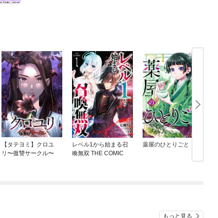
【タテヨミ】クロユ
レベル1から始まる召
薬屋のひとりごと
リ〜復讐サークル〜
喚無双 THE COMIC
もっと見る