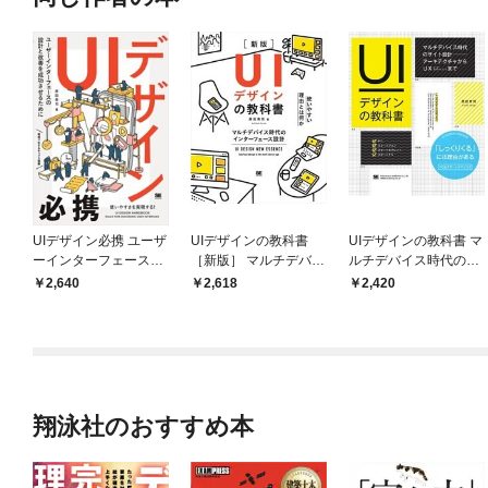
UIデザイン必携 ユーザ
UIデザインの教科書
UIデザインの教科書 マ
ーインターフェースの
［新版］ マルチデバイ
ルチデバイス時代のサ
設計と改善を成功させ
ス時代のインターフェ
イト設計-アーキテクチ
2,640
2,618
2,420
るために
ース設計
ャからUXまで
翔泳社のおすすめ本