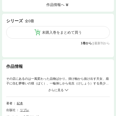
作品情報へ
シリーズ
全0冊
未購入巻をまとめて買う
1巻から
|
最新刊から
作品情報
その店にあるのは一風変わった品物ばかり。掛け軸から抜け出す天女、扇
子に住む夢喰いの獏（ばく）、一輪挿しから化生（けしょう）する美少
女。しかも彼らは客を選り好みして、自ら買われていく先を決めている様
子。曽祖父（そうそそふ）から「化け物屋敷」と聞かされていたある古道
具屋を引き継いだクールな青年は、店主である謎の少女「猫さん」とそれ
なりに賑やかな毎日を送っていたのだが？人に愛され大切にされた道具の
著者
紀本
付喪（つくも）と人間たちの、愛情深い関わりを描いたハートフル連作短
出版社
リブレ
編集。