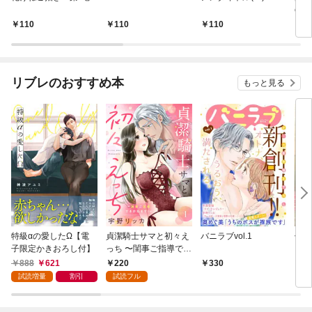
e(１
110
110
110
6
リブレのおすすめ本
もっと見る
特級αの愛したΩ【電
貞潔騎士サマと初々え
バニラブvol.1
偽者
子限定かきおろし付】
っち 〜閨事ご指導でき
どで
かねます！〜（1）
888
621
220
330
1
試読増量
割引
試読フル