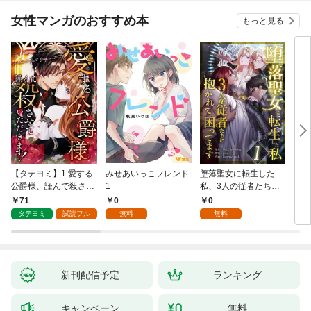
女性マンガのおすすめ本
もっと見る
【タテヨミ】1.愛する
みせあいっこフレンド
堕落聖女に転生した
授か
公爵様、謹んで殺させ
1
私、3人の従者たちに
身籠
ていただきます！
抱かれて困ってます 第
して
71
0
0
2
1話
タテヨミ
試読フル
無料
無料
試
新刊配信予定
ランキング
キャンペーン
無料