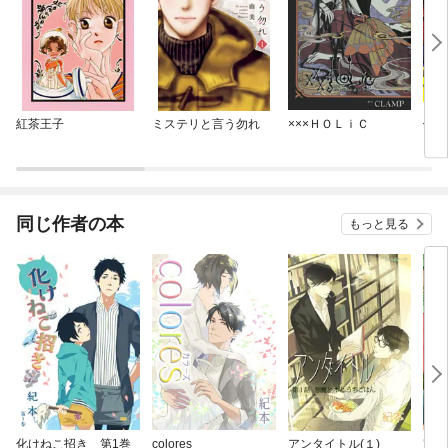
紅茶王子
ミステリと言う勿れ
×××ＨＯＬｉＣ
僕の
ア
同じ作者の本
もっと見る
化けねこ招き 第1巻
colores
アンタイトル(１)
完全