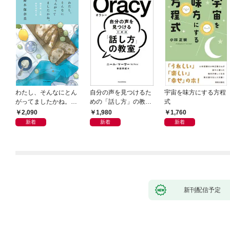
わたし、そんなにとん
自分の声を見つけるた
宇宙を味方にする方程
がってましたかね。
めの「話し方」の教
式
獅子座、Ａ型、丙午は
室 Ｏｒａｃｙ（オラ
2,090
1,980
1,760
めぐる
シー）
新着
新着
新着
新刊配信予定