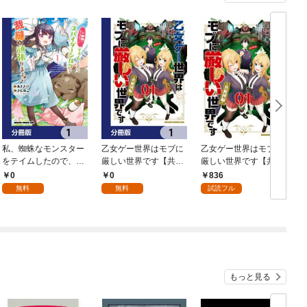
私、蜘蛛なモンスター
乙女ゲー世界はモブに
乙女ゲー世界はモブに
をテイムしたので、ス
厳しい世界です【共和
厳しい世界です【共和
パイダーシルクで裁縫
国編】【分冊版】 1
国編】 ０１
0
0
836
を頑張ります！【分冊
無料
無料
試読フル
版】 1
もっと見る