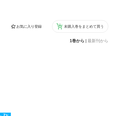
お気に入り登録
未購入巻をまとめて買う
1巻から
|
最新刊から