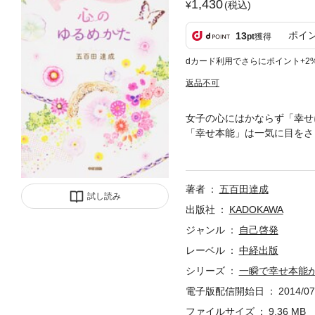
1,430
(税込)
ポイ
13
pt
獲得
dカード利用でさらにポイント+2
返品不可
女子の心にはかならず「幸せ
「幸せ本能」は一気に目をさ
読んで、ムリせずありのまま
著者
五百田達成
試し読み
出版社
KADOKAWA
ジャンル
自己啓発
レーベル
中経出版
シリーズ
一瞬で幸せ本能
電子版配信開始日
2014/07
ファイルサイズ
9.36 MB