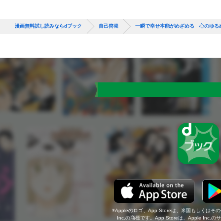
漫画無料試し読みならdブック
自己啓発
一瞬で幸せ本能がめざめる 心のゆる
Appleのロゴ、App Storeは、米国もしくはそ
Inc.の商標です。App Storeは、Apple In