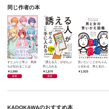
同じ作者の本
すとぷりと学ぶ 気持
「誘える人」がぜんぶ
言いたいことがちゃん
ちが伝わることば
手に入れる
と伝わる 男と女の言
いかえ図鑑
2,090
1,870
1,925
新着
新着
KADOKAWAのおすすめ本