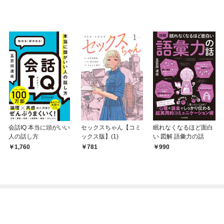
会話IQ 本当に頭がいい
セックスちゃん【コミ
眠れなくなるほど面白
人の話し方
ックス版】(1)
い 図解 語彙力の話
1,760
781
990