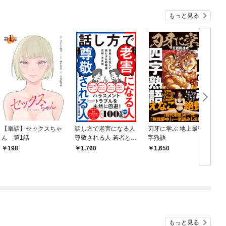
もっと見る
【単話】セックスちゃ
話し方で老害になる人
刃牙に学ぶ 地上最強四
ん 第1話
尊敬される人 若者との
字熟語
正しい話し方&距離感
198
1,760
1,650
正解・不正解
もっと見る