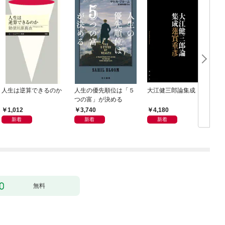
人生は逆算できるのか
人生の優先順位は「５
大江健三郎論集成
つの富」が決める
1,012
3,740
4,180
新着
新着
新着
無料