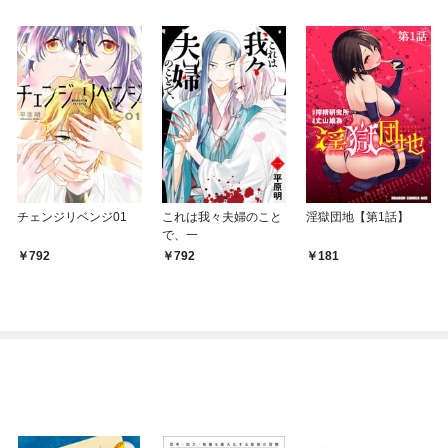
チェンジリベンジ01
これは我々夫婦のこと
淫獄団地【第1話】
で、一
792
792
181