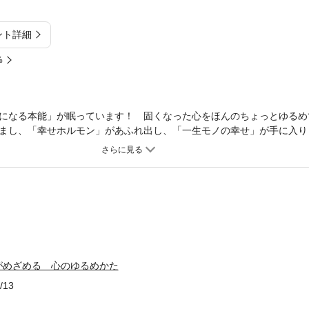
ント詳細
%
になる本能」が眠っています！ 固くなった心をほんのちょっとゆるめ
まし、「幸せホルモン」があふれ出し、「一生モノの幸せ」が手に入り
の自分で、毎日がニコニコと楽しくなるレッスンをしてみませんか？
がめざめる 心のゆるめかた
/13