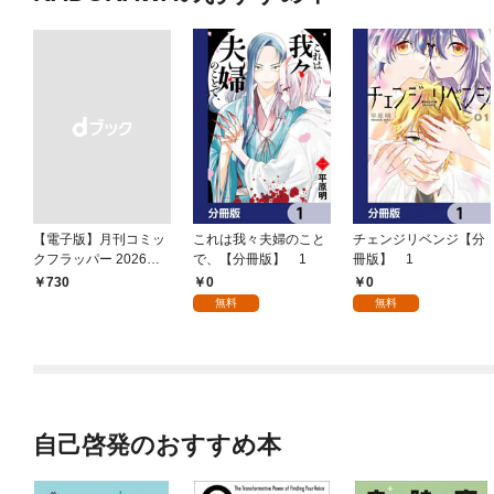
【電子版】月刊コミッ
これは我々夫婦のこと
チェンジリベンジ【分
クフラッパー 2026年9
で、【分冊版】 1
冊版】 1
月号
0
0
￥730
無料
無料
自己啓発のおすすめ本