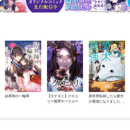
結界師の一輪華
【タテヨミ】クロユ
異世界転移したら愛犬
リ〜復讐サークル〜
が最強になりました ～
シルバーフェンリルと
俺が異世界暮らしを始
めたら～ THE COMIC