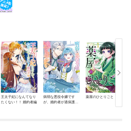
王太子妃になんてなり
病弱な悪役令嬢です
薬屋のひとりごと
たくない！！ 婚約者編
が、婚約者が過保護す
ぎて逃げ出したい(私た
ち犬猿の仲でしたよ
ね！？)