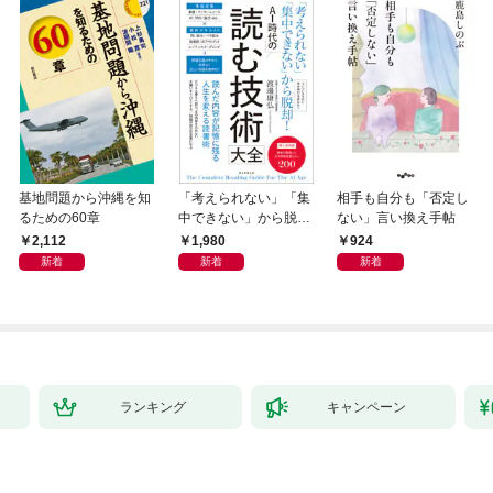
基地問題から沖縄を知
「考えられない」「集
相手も自分も「否定し
るための60章
中できない」から脱
ない」言い換え手帖
却！ AI時代の読む技
2,112
1,980
924
術大全
新着
新着
新着
ランキング
キャンペーン