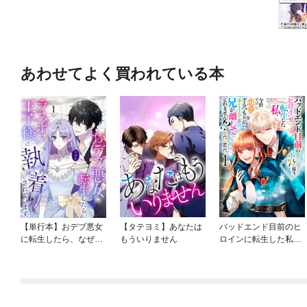
あわせてよく買われている本
【単行本】おデブ悪女
【タテヨミ】あなたは
バッドエンド目前のヒ
に転生したら、なぜか
もういりません
ロインに転生した私、
ラスボス王子様に執着
今世では恋愛するつも
されています
りがチートな兄が離し
てくれません！？@C
OMIC