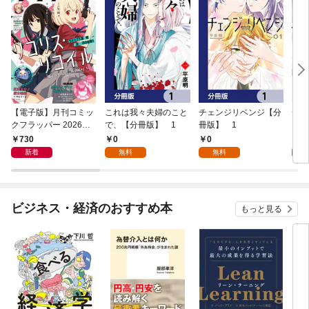
【電子版】月刊コミッ
これは我々夫婦のこと
チェンジリベンジ【分
チェ
クフラッパー 2026年9
で、【分冊版】 1
冊版】 1
月号
730
0
0
7
新着
無料
無料
試
ビジネス・経済のおすすめ本
もっと見る