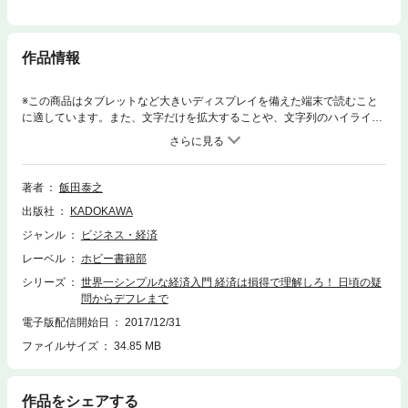
作品情報
※この商品はタブレットなど大きいディスプレイを備えた端末で読むこと
に適しています。また、文字だけを拡大することや、文字列のハイライ
ト、検索、辞書の参照、引用などの機能が使用できません。何が“得”で、
何が“損”かを意識することで、驚くほど簡単に、人と世界を動かすカラク
リが見えてきます。この動きが見えると、ニュースがわかり、ビジネスの
戦略が見え、生活は劇的に変わるようになります。 あなたの「お金」は一
著者
飯田泰之
体どこへ消えたのか？この1冊ですべてがわかる、目からうろこの経済入
出版社
KADOKAWA
門書です。＜主要目次＞第1章 経済学って何ですか？第2章 競争ってす
ばらしい？第3章 景気って何ですか？第4章 経済政策って何ですか？第
ジャンル
ビジネス・経済
5章 個人はどう生活すればいいですか？第6章 日本経済ってどうなんで
レーベル
ホビー書籍部
すか？第7章 政策、ニュースの正しい見方
シリーズ
世界一シンプルな経済入門 経済は損得で理解しろ！ 日頃の疑
問からデフレまで
電子版配信開始日
2017/12/31
ファイルサイズ
34.85 MB
作品をシェアする