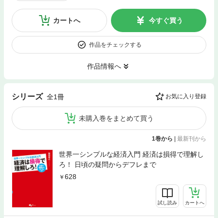
カートへ
今すぐ買う
作品をチェックする
作品情報へ
シリーズ
全1冊
お気に入り登録
未購入巻をまとめて買う
1巻から
|
最新刊から
世界一シンプルな経済入門 経済は損得で理解し
ろ！ 日頃の疑問からデフレまで
628
試し読み
カートへ