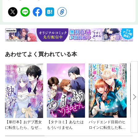
あわせてよく買われている本
【単行本】おデブ悪女
【タテヨミ】あなたは
バッドエンド目前のヒ
【タ
に転生したら、なぜか
もういりません
ロインに転生した私、
リ〜
ラスボス王子様に執着
今世では恋愛するつも