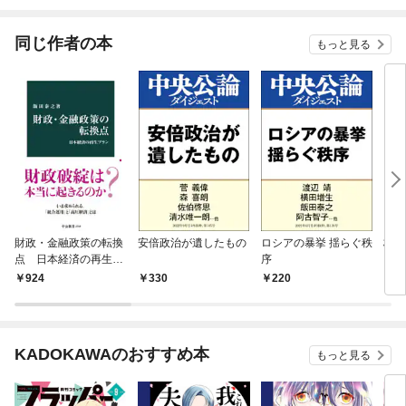
されています
りがチートな兄が離し
てくれません！？@C
OMIC
同じ作者の本
もっと見る
財政・金融政策の転換
安倍政治が遺したもの
ロシアの暴挙 揺らぐ秩
格差
点 日本経済の再生プ
序
ラン
924
330
220
3
KADOKAWAのおすすめ本
もっと見る