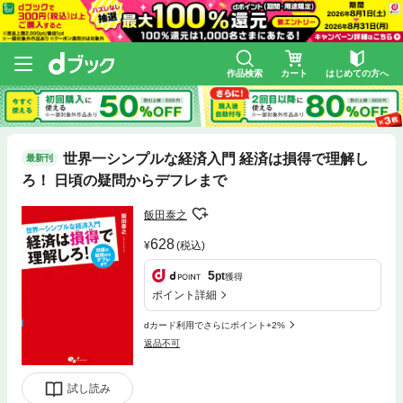
作品検索
カート
はじめての方へ
世界一シンプルな経済入門 経済は損得で理解し
最新刊
ろ！ 日頃の疑問からデフレまで
飯田泰之
628
(税込)
5
pt
獲得
ポイント詳細
dカード利用でさらにポイント+2%
返品不可
試し読み