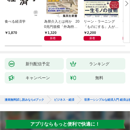
食べる経済学
為替介入とは何か 20
リーン・ラーニング
研究
0兆円規模「外為特
「ものにする」人が自
会」が生まれた謎
然とやっている 最小の
1,320
2,200
5,
1,870
インプットで最大の成
新着
新着
果を得る学習法
新刊配信予定
ランキング
キャンペーン
無料
漫画無料試し読みならdブック
ビジネス・経済
世界一シンプルな経済入門 経済は
アプリならもっと便利で快適に！