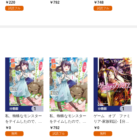
たちの学園で無双する
世界のモブに転生した
使いの最強能力者、異
220
748
792
(話売り) #1
俺は、外れジョブ【ヒ
世界を自由気ままに暮
試読フル
試読フル
ーラー】と原作知識で
らします！ (1)
無双する～（１）
私、蜘蛛なモンスター
私、蜘蛛なモンスター
ゲーム オブ ファミ
をテイムしたので、ス
をテイムしたので、ス
リア-家族戦記-【分冊
パイダーシルクで裁縫
パイダーシルクで裁縫
版】 1
0
792
0
を頑張ります！【分冊
を頑張ります！ 1
無料
試読フル
無料