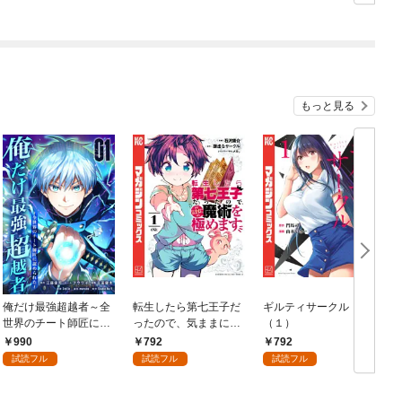
もっと見る
俺だけ最強超越者～全
転生したら第七王子だ
ギルティサークル
世界のチート師匠に認
ったので、気ままに魔
（１）
められた～【単行本】
術を極めます（１）
990
792
792
（１）
試読フル
試読フル
試読フル