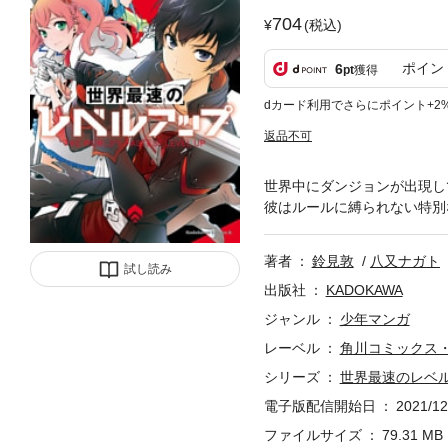
704
(税込)
ポイン
6
pt
獲得
dカード利用でさらにポイント+2
返品不可
世界中にダンジョンが出現し
彼はルールに縛られない特別
著者
鈴見敦
八又ナガト
試し読み
出版社
KADOKAWA
ジャンル
少年マンガ
レーベル
角川コミックス
シリーズ
世界最速のレベ
電子版配信開始日
2021/12
ファイルサイズ
79.31 MB