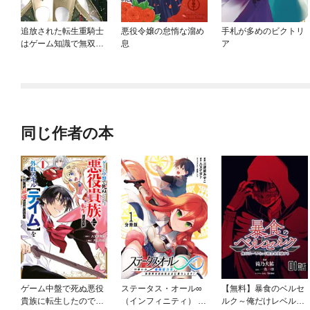
追放された転生重騎士
悪役令嬢の怠惰な溜め
手札が多めのビクトリ
はゲーム知識で無双す
息
ア
る
同じ作者の本
ゲーム中盤で死ぬ悪役
ステータス・オール∞
【無料】暴食のベルセ
貴族に転生したので、
（インフィニティ） ∞
ルク～俺だけレベルと