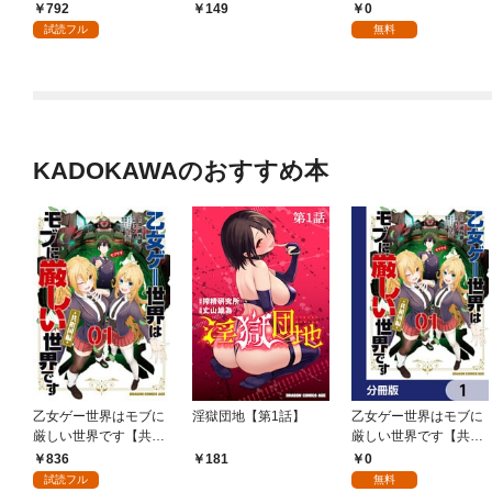
外れスキル【テイム】
使いの最強能力者、異
いう概念を突破する～
792
0
149
を駆使して最強を目指
世界を自由気ままに暮
【単話版】 １話
試読フル
無料
してみた（１）
らします！【分冊版】
(1)
KADOKAWAのおすすめ本
乙女ゲー世界はモブに
淫獄団地【第1話】
乙女ゲー世界はモブに
厳しい世界です【共和
厳しい世界です【共和
国編】 ０１
国編】【分冊版】 1
836
0
181
試読フル
無料