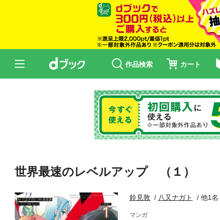
作品検索
カート
世界最速のレベルアップ （１）
鈴見敦
八又ナガト
他1名
マンガ