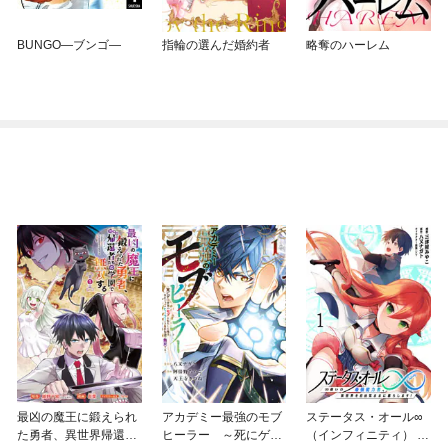
BUNGO—ブンゴ—
指輪の選んだ婚約者
略奪のハーレム
最凶の魔王に鍛えられ
アカデミー最強のモブ
ステータス・オール∞
た勇者、異世界帰還者
ヒーラー ～死にゲー
（インフィニティ） ∞