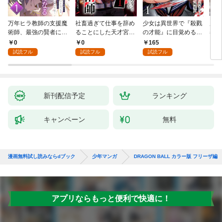
万年ヒラ教師の支援魔
社畜過ぎて仕事を辞め
少女は異世界で『殺戮
魔王
術師、最強の賢者にな
ることにした天才宮廷
の才能』に目覚める
者パ
る～不人気の支援魔術
魔術師～辺境の地でス
(話売り) #1
やっ
0
0
165
2
師は給料泥棒だと魔術
ローライフを夢見る
試読フル
試読フル
試読フル
大学をクビになった
が、不届き者を倒して
が、出世した元教え子
いたら『最果ての魔
たちのおかげで何も困
女』と呼ばれるように
らない件～ 第1話
なる～ 第1話
新刊配信予定
ランキング
キャンペーン
無料
漫画無料試し読みならdブック
少年マンガ
DRAGON BALL カラー版 フリーザ編
アプリならもっと便利で快適に！