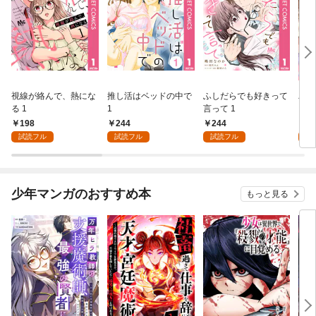
視線が絡んで、熱にな
推し活はベッドの中で
ふしだらでも好きって
パー
る 1
1
言って 1
ーシ
198
244
244
1
試読フル
試読フル
試読フル
試
少年マンガのおすすめ本
もっと見る