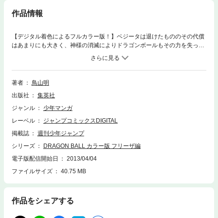
作品情報
【デジタル着色によるフルカラー版！】ベジータは退けたもののその代償
はあまりにも大きく、神様の消滅によりドラゴンボールもその力を失っ
た。だが、ベジータが言った一言に最後の望みを賭け、悟飯たちは神様の
故郷ナメック星へ…！ （244話「宇宙船 発見!!」～256話「死を呼ぶ追跡
者!!」までの13話分を収録）
著者
鳥山明
出版社
集英社
ジャンル
少年マンガ
レーベル
ジャンプコミックスDIGITAL
掲載誌
週刊少年ジャンプ
シリーズ
DRAGON BALL カラー版 フリーザ編
電子版配信開始日
2013/04/04
ファイルサイズ
40.75 MB
作品をシェアする