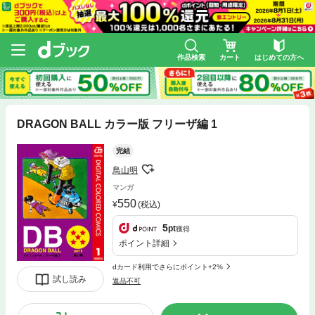
作品検索
カート
はじめての方へ
DRAGON BALL カラー版 フリーザ編 1
完結
鳥山明
マンガ
550
(税込)
5
pt
獲得
ポイント詳細
dカード利用でさらにポイント+2%
試し読み
返品不可