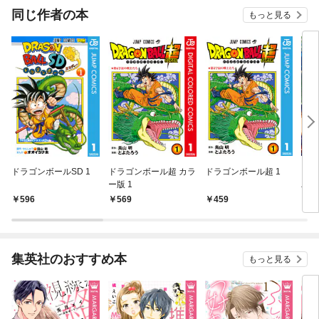
同じ作者の本
もっと見る
ドラゴンボールSD 1
ドラゴンボール超 カラ
ドラゴンボール超 1
ドラ
ー版 1
パー
596
569
459
1,
集英社のおすすめ本
もっと見る