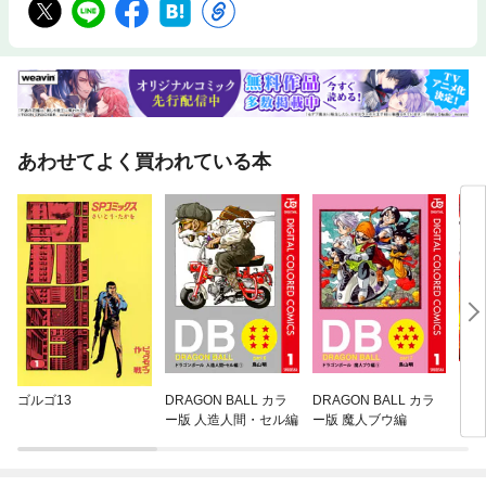
あわせてよく買われている本
ゴルゴ13
DRAGON BALL カラ
DRAGON BALL カラ
ゴー
ー版 人造人間・セル編
ー版 魔人ブウ編