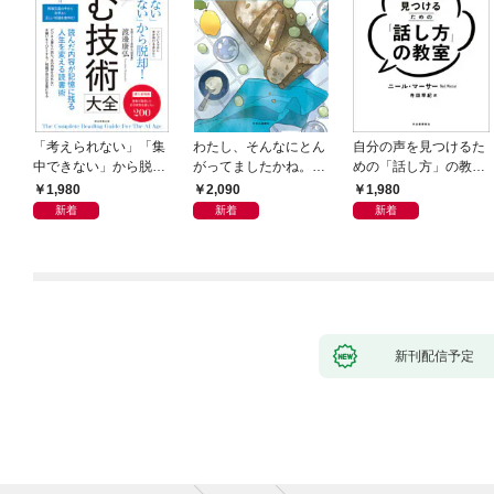
「考えられない」「集
わたし、そんなにとん
自分の声を見つけるた
中できない」から脱
がってましたかね。
めの「話し方」の教
却！ AI時代の読む技
獅子座、Ａ型、丙午は
室 Ｏｒａｃｙ（オラ
1,980
2,090
1,980
術大全
めぐる
シー）
新着
新着
新着
新刊配信予定