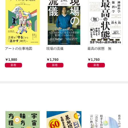
アートの仕事地図
現場の流儀
最高の状態 無
1,980
1,760
1,760
新着
新着
新着