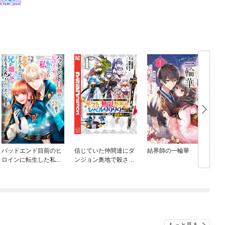
バッドエンド目前のヒ
信じていた仲間達にダ
結界師の一輪華
ロインに転生した私、
ンジョン奥地で殺され
今世では恋愛するつも
かけたがギフト『無限
りがチートな兄が離し
ガチャ』でレベル９９
てくれません！？@C
９９の仲間達を手に入
OMIC
れて元パーティーメン
バーと世界に復讐＆
『ざまぁ！』します！
もっと見る