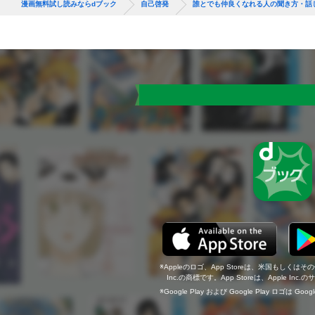
漫画無料試し読みならdブック
自己啓発
誰とでも仲良くなれる人の聞き方・話
Appleのロゴ、App Storeは、米国もしくはそ
Inc.の商標です。App Storeは、Apple In
Google Play および Google Play ロゴは Go