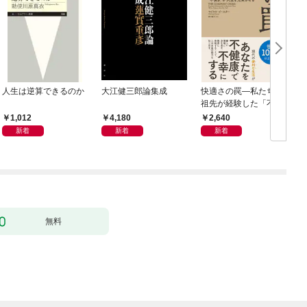
人生は逆算できるのか
大江健三郎論集成
快適さの罠―私たちの
祖先が経験した「不快
さ」が人生を充実させ
1,012
4,180
2,640
る
新着
新着
新着
無料