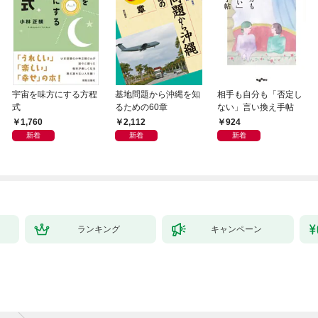
宇宙を味方にする方程
基地問題から沖縄を知
相手も自分も「否定し
式
るための60章
ない」言い換え手帖
1,760
2,112
924
新着
新着
新着
ランキング
キャンペーン