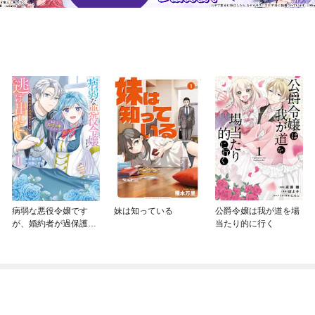
病弱な悪役令嬢です
妹は知っている
公爵令嬢は我が道を場
が、婚約者が過保護す
当たり的に行く
ぎて逃げ出したい(私た
ち犬猿の仲でしたよ
ね！？)