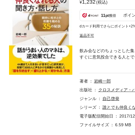
1,232
(税込)
ポイ
11
pt
獲得
dカード利用でさらにポイント+2
返品不可
飲み会などのちょっとした集
すぐに意気投合できる人とで
った元大学教授の著者が、徹
方のうまい人のマネをしては
き、人に好かれてしまう聞き
著者
岩崎一郎
出版社
クロスメディア・
ジャンル
自己啓発
シリーズ
誰とでも仲良く
電子版配信開始日
2017/12
ファイルサイズ
6.59 MB