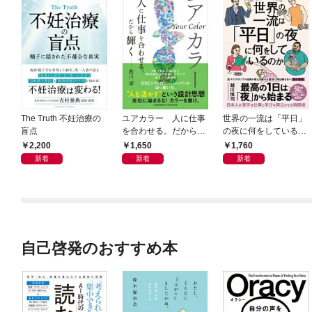
The Truth 不妊治療の
ユアカラー 人に仕事
世界の一流は「平日」
盲点
を合わせる。だから輝
の夜に何をしているの
く
か
2,200
1,650
1,760
新着
新着
新着
自己啓発のおすすめ本