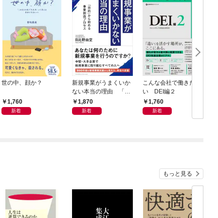
世の中、顔か？
新規事業がうまくいか
こんな会社で働きた
ない本当の理由 「目
い DEI編２
的」から始める事業創
1,760
1,870
1,760
造プロセス
新着
新着
新着
もっと見る