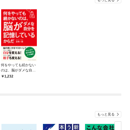
何をやっても続かない
のは、脳がダメな自分
を記憶しているからだ
1,232
もっと見る