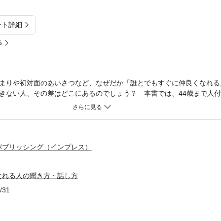
ント詳細
%
まりや初対面のあいさつなど、なぜだか「誰とでもすぐに仲良くなれる
きない人、その差はどこにあるのでしょう？ 本書では、44歳まで人
底的な調査と実践で編み出した「人と気さくに接する方法」を述べてい
いけない」「仮説を立てる」など、研究者ならではのユニークな視点で
方と話し方のコツを伝授します！
パブリッシング（インプレス）
なれる人の聞き方・話し方
/31