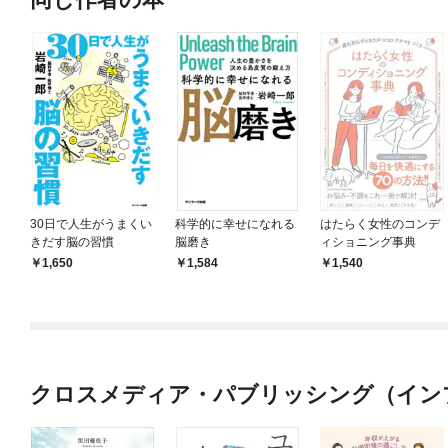
30日で人生がうまくい
科学的に幸せになれる
はたらく女性のコンデ
きだす脳の習慣
脳磨き
ィショニング事典
1,650
1,584
1,540
クロスメディア・パブリッシング（イン