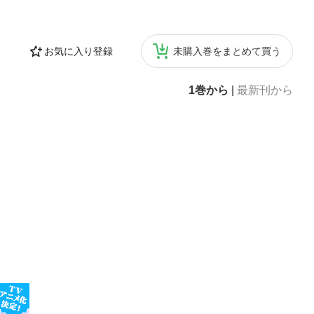
お気に入り登録
未購入巻をまとめて買う
1巻から
|
最新刊から