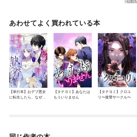
あわせてよく買われている本
【単行本】おデブ悪女
【タテヨミ】あなたは
【タテヨミ】クロユ
に転生したら、なぜか
もういりません
リ〜復讐サークル〜
ラスボス王子様に執着
されています
同じ作者の本