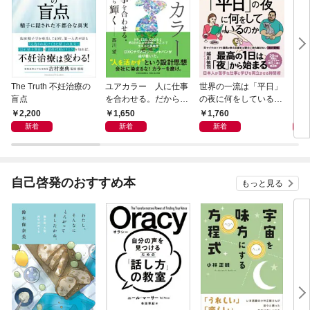
The Truth 不妊治療の
ユアカラー 人に仕事
世界の一流は「平日」
アー
盲点
を合わせる。だから輝
の夜に何をしているの
く
か
2,200
1,650
1,760
1,
新着
新着
新着
自己啓発のおすすめ本
もっと見る