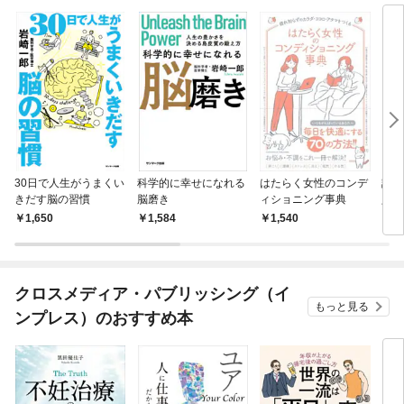
30日で人生がうまくい
科学的に幸せになれる
はたらく女性のコンデ
誰と
きだす脳の習慣
脳磨き
ィショニング事典
人の
1,650
1,584
1,540
1,
クロスメディア・パブリッシング（イ
もっと見る
ンプレス）のおすすめ本