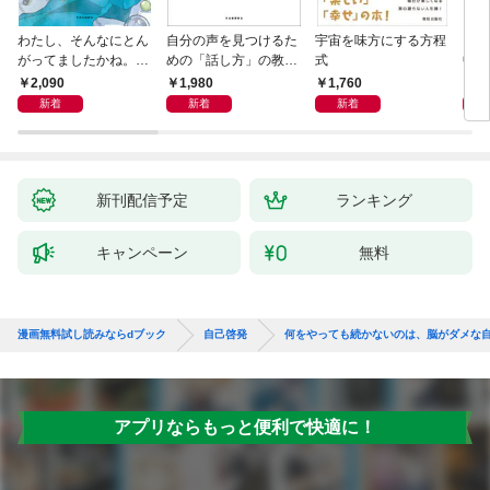
わたし、そんなにとん
自分の声を見つけるた
宇宙を味方にする方程
「考
がってましたかね。
めの「話し方」の教
式
中で
獅子座、Ａ型、丙午は
室 Ｏｒａｃｙ（オラ
却！
2,090
1,980
1,760
1,
めぐる
シー）
術大
新着
新着
新着
新刊配信予定
ランキング
キャンペーン
無料
漫画無料試し読みならdブック
自己啓発
何をやっても続かないのは、脳がダメな
アプリならもっと便利で快適に！