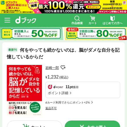
作品検索
カート
はじめての方へ
何をやっても続かないのは、脳がダメな自分を記
最新刊
憶しているからだ
岩崎一郎
1,232
(税込)
11
pt
獲得
ポイント詳細
dカード利用でさらにポイント+2%
返品不可