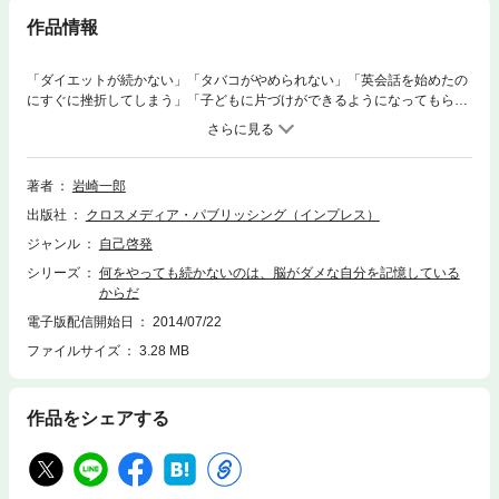
作品情報
「ダイエットが続かない」「タバコがやめられない」「英会話を始めたの
にすぐに挫折してしまう」「子どもに片づけができるようになってもらい
たい」など、日頃からなんとかしたいと思っているけれど、一向に身につ
かない習慣ってありますよね。本書ではそうした「自分が身につけたい良
い習慣」や「すぐに止めたい悪い習慣」、「他人に身につけさせたい習
慣」など、習慣化についての悩みを「脳の仕組み」という切り口で解決し
著者
岩崎一郎
ます。◎行動の９割は習慣が支配している／◎潜在意識を利用した習慣化
出版社
クロスメディア・パブリッシング（インプレス）
の仕組み／◎誘惑に打ち勝つ方法／◎頭が良くなる食べ物／◎ダイエット
を成功させる６０秒ルール／◎脳の機能をアップさせる方法 など、最新
ジャンル
自己啓発
の脳科学の研究事例が満載！“ダメ習慣”に支配されたあなたの「怠け脳」
シリーズ
何をやっても続かないのは、脳がダメな自分を記憶している
が「働き脳」に生まれ変わります。
からだ
電子版配信開始日
2014/07/22
ファイルサイズ
3.28 MB
作品をシェアする