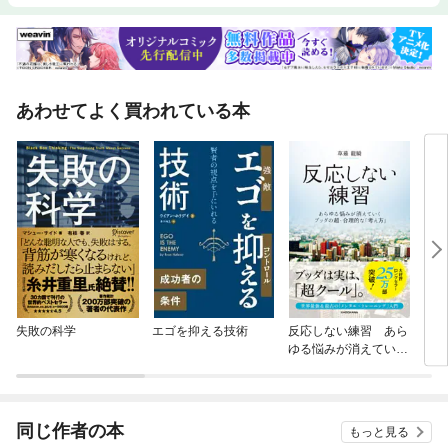
あわせてよく買われている本
失敗の科学
エゴを抑える技術
反応しない練習 あら
アシ
ゆる悩みが消えていく
スタ
ブッダの超・合理的な
「考え方」
同じ作者の本
もっと見る