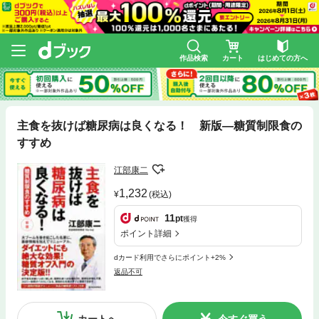
作品検索
カート
はじめての方へ
主食を抜けば糖尿病は良くなる！ 新版―糖質制限食の
すすめ
江部康二
1,232
(税込)
11
pt
獲得
ポイント詳細
dカード利用でさらにポイント+2%
返品不可
カートへ
今すぐ買う