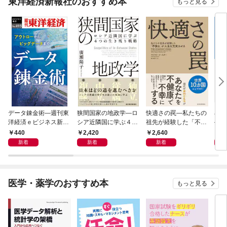
東洋経済新報社のおすすめ本
もっと見る
データ錬金術―週刊東
狭間国家の地政学―ロ
快適さの罠―私たちの
石橋
洋経済ｅビジネス新書
シア近隣国に学ぶ４つ
祖先が経験した「不快
―大
Ｎo.493
の生き残り戦略
さ」が人生を充実させ
９）
440
2,420
2,640
2
る
２０
新着
新着
新着
医学・薬学のおすすめ本
もっと見る