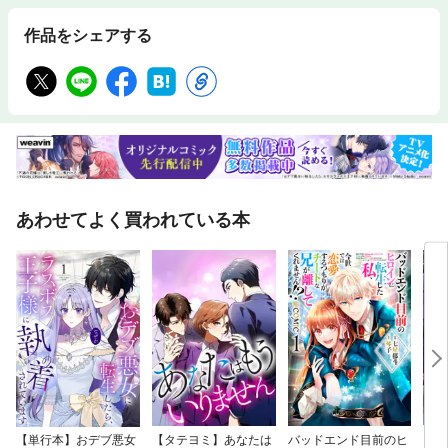
作品をシェアする
あわせてよく買われている本
【単行本】おデブ悪女
【タテヨミ】あなたは
バッドエンド目前のヒ
【タ