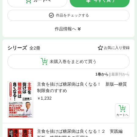
作品をチェックする
作品情報へ
シリーズ
全2冊
お気に入り登録
未購入巻をまとめて買う
1巻から
|
最新刊から
主食を抜けば糖尿病は良くなる！ 新版―糖質
制限食のすすめ
1,232
カートへ
主食を抜けば糖尿病は良くなる！２ 実践編