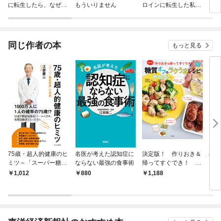
に転生したら、なぜか
もういりません
ロインに転生した私、
リ〜
ラスボス王子様に執着
今世では恋愛するつも
されています
りがチートな兄が離し
てくれません！？@C
OMIC
同じ作者の本
もっと見る
75歳・超人的健康のヒ
名医が考えた認知症に
決定版！ 作りおき＆
外食
ミツ～「スーパー糖質
ならない最強の食事術
帰ってすぐでき！ 糖
制限」の実践～
質オフのやせる！ラク
1,012
880
1,188
1,
うまレシピ350