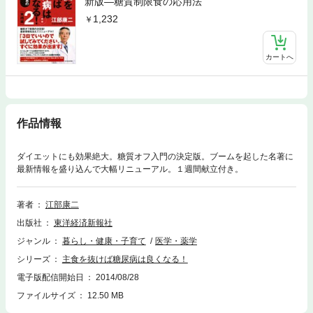
新版―糖質制限食の応用法
1,232
カートへ
作品情報
ダイエットにも効果絶大。糖質オフ入門の決定版。ブームを起した名著に
最新情報を盛り込んで大幅リニューアル。１週間献立付き。
著者
江部康二
出版社
東洋経済新報社
ジャンル
暮らし・健康・子育て
医学・薬学
シリーズ
主食を抜けば糖尿病は良くなる！
電子版配信開始日
2014/08/28
ファイルサイズ
12.50 MB