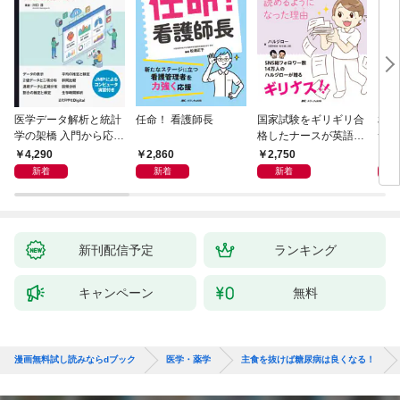
医学データ解析と統計
任命！ 看護師長
国家試験をギリギリ合
相手
学の架橋 入門から応用
格したナースが英語論
つ」
へつなぐ
文を読めるようになっ
ン術
4,290
2,860
2,750
2,
た理由
新着
新着
新着
新刊配信予定
ランキング
キャンペーン
無料
漫画無料試し読みならdブック
医学・薬学
主食を抜けば糖尿病は良くなる！