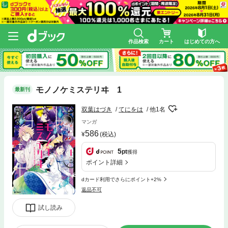
作品検索
カート
はじめての方へ
モノノケミステリヰ 1
最新刊
双葉はづき
てにをは
他1名
マンガ
586
(税込)
5
pt
獲得
ポイント詳細
dカード利用でさらにポイント+2%
返品不可
試し読み