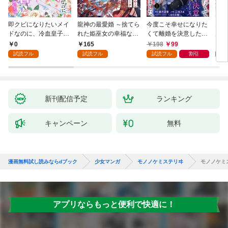
即クビになりたいメイ
龍神の最愛婚 ～捨てら
今度こそ幸せになりた
鬼条
ドなのに、冷血皇子に
れた姫巫女の幸福な嫁
くて離婚を決意したと
見初
執着されています第1
入り～: 1
ころ、無表情な旦那様
～１
0
165
198
99
1
話
が「愛してる」と言っ
試読フル
試読フル
試読フル
割引
試
てきました。1
新刊配信予定
ランキング
キャンペーン
無料
漫画無料試し読みならdブック
少女マンガ
モノノケミステリヰ
モノノケミ
アプリならもっと便利で快適に！