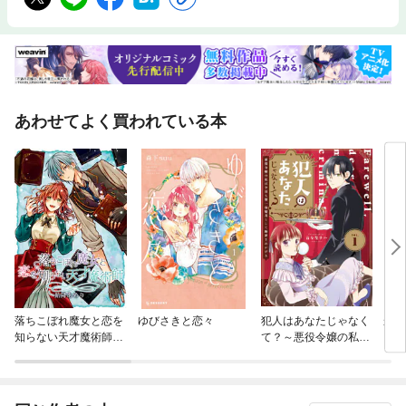
あわせてよく買われている本
落ちこぼれ魔女と恋を
ゆびさきと恋々
犯人はあなたじゃなく
かわ
知らない天才魔術師
て？～悪役令嬢の私は
連載版
今日も第一容疑者とし
て断罪されかける～