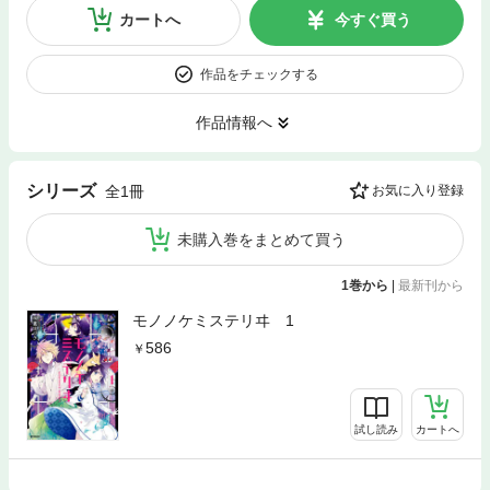
カートへ
今すぐ買う
作品をチェックする
作品情報へ
シリーズ
全1冊
お気に入り登録
未購入巻をまとめて買う
1巻から
|
最新刊から
モノノケミステリヰ 1
586
試し読み
カートへ