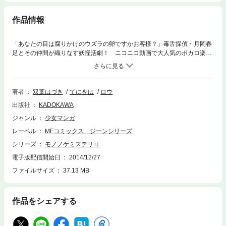
作品情報
「あなたの目は腐りかけのウズラの卵ですかお客様？」毒舌探偵・月岡春
足とその仲間が織りなす妖怪活劇！ ニコニコ動画で大人気のボカロ楽曲
シリーズをコミカライズ!! さぁ奇天烈怪奇の幕開けよ――！
著者
双葉はづき
てにをは
ロウ
出版社
KADOKAWA
ジャンル
少女マンガ
レーベル
MFコミックス ジーンシリーズ
シリーズ
モノノケミステリヰ
電子版配信開始日
2014/12/27
ファイルサイズ
37.13 MB
作品をシェアする