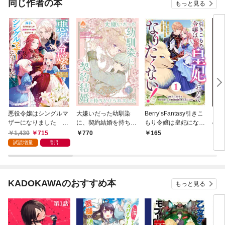
同じ作者の本
もっと見る
悪役令嬢はシングルマ
大嫌いだった幼馴染
Berry’sFantasy引きこ
また
ザーになりました 双
に、契約結婚を持ちか
もり令嬢は皇妃になん
ので
子を引き取りましたが
けられました【合本
てなりたくない！～強
子特
1,430
715
770
165
7
公爵様からの溺愛は想
版】１（エンジェライ
面皇帝の溺愛が駄々漏
試読増量
割引
定外です【特典SS
トコミックス）
れで困ります～1巻
付】
KADOKAWAのおすすめ本
もっと見る