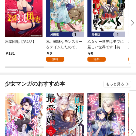
淫獄団地【第1話】
私、蜘蛛なモンスター
乙女ゲー世界はモブに
乙女
をテイムしたので、ス
厳しい世界です【共和
厳し
パイダーシルクで裁縫
国編】【分冊版】 1
国
0
0
8
181
を頑張ります！【分冊
無料
無料
試
版】 1
少女マンガのおすすめ本
もっと見る