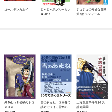
ゴールデンカムイ
じゃじゃ馬グルーミン
ジョジョの奇妙な冒険
★UP！
第7部 スティール・ボ
ール・ラン
Al Tetora II 暴砂のトロ
雪のあまね ３０分で
土方歳三事件簿24 天
メロス
読めて泣ける雪女の物
誅党異聞
語。民間伝承や伝説が