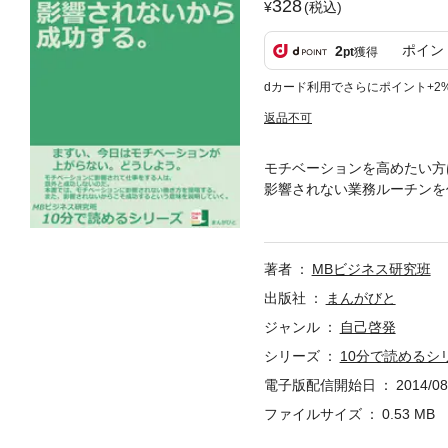
328
(税込)
ポイン
2
pt
獲得
dカード利用でさらにポイント+2
返品不可
モチベーションを高めたい方
影響されない業務ルーチンを
本書では、モチベーションに
いるのに、業務がうまくいか
い。どうしよう。」 モチベ
著者
MBビジネス研究班
ないことだが、モチベーショ
必要だし、モチベーションが
出版社
まんがびと
た高いモチベーションを保つ
ジャンル
自己啓発
る。いつでもモチベーション
シリーズ
10分で読めるシ
働き方を提唱する。また、影
電子版配信開始日
2014/08
ファイルサイズ
0.53 MB