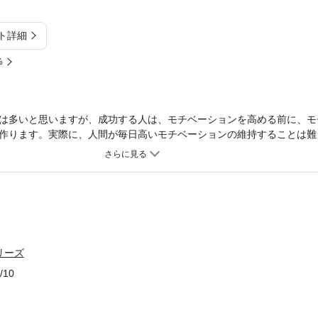
ト詳細
%
は多いと思いますが、成功する人は、モチベーションを高める前に、モ
作ります。実際に、人間が毎日高いモチベーションの維持することは難
影響されないで成功する方法を端的に説明しております。高いモチベー
ないという方にオススメです。 まえがき 「まずい、今日はモチベーシ
ーション（やる気）を高めようという本は、世の中に腐るほどある。た
ンに影響されて仕事をする人は、意外と成功しないのだ。 もちろん、
ない人が成功することもないのだが、つねにモチベーションを高く保つ
ことにある種の強迫観念まで持っている人もいる。それが冒頭のセリフ
を高めていないと不安になってしまうのだ。 本書では、モチベーショ
リーズ
響されないからこそ成功するという意味を説明していく。… 以上まえ
/10