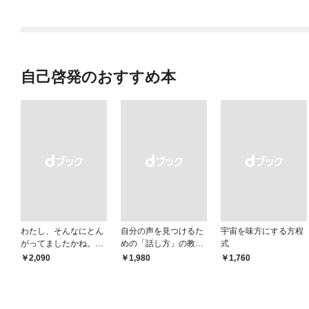
自己啓発のおすすめ本
わたし、そんなにとん
自分の声を見つけるた
宇宙を味方にする方程
がってましたかね。
めの「話し方」の教
式
獅子座、Ａ型、丙午は
室 Ｏｒａｃｙ（オラ
￥2,090
￥1,980
￥1,760
めぐる
シー）