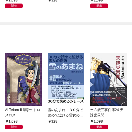
1,098
1,098
328
好きな人にオススメの
新着
新着
純愛ストーリー
Al Tetora II 暴砂のトロ
雪のあまね ３０分で
土方歳三事件簿24 天
メロス
読めて泣ける雪女の物
誅党異聞
語。民間伝承や伝説が
1,098
1,098
328
好きな人にオススメの
新着
新着
純愛ストーリー