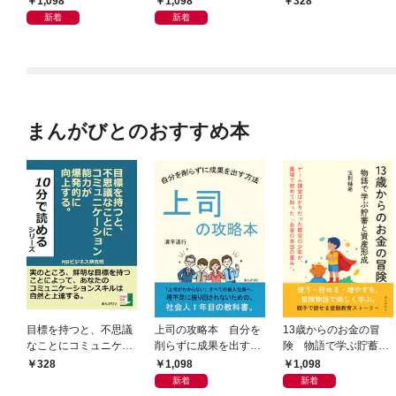
1,098
1,098
328
向上する。
新着
新着
まんがびとのおすすめ本
目標を持つと、不思議
上司の攻略本 自分を
13歳からのお金の冒
なことにコミュニケー
削らずに成果を出す方
険 物語で学ぶ貯蓄と
ション能力が爆発的に
法
資産形成
1,098
1,098
328
向上する。
新着
新着