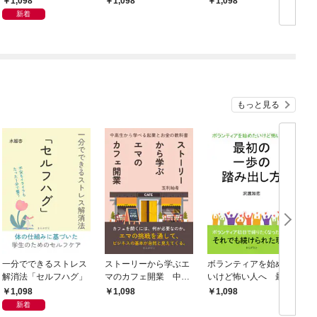
1,098
1,098
1,098
金の教科書
新着
もっと見る
一分でできるストレス
ストーリーから学ぶエ
ボランティアを始めた
解消法「セルフハグ」
マのカフェ開業 中高
いけど怖い人へ 最初
生から学べる起業とお
の一歩の踏み出し方
1,098
1,098
1,098
金の教科書
新着