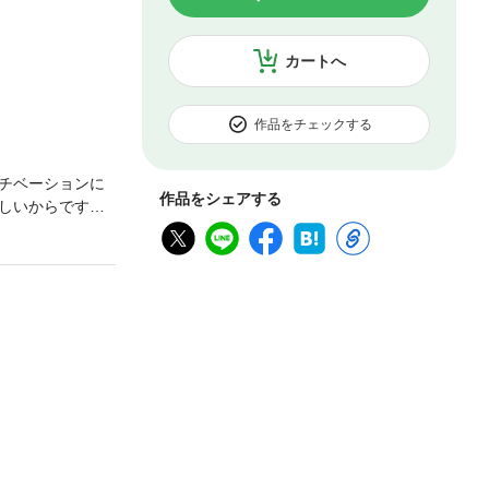
カートへ
作品をチェックする
チベーションに
作品をシェアする
しいからです。
ションを保って
ョンが上がらな
だ、あまり語られ
モチベーションは
必要もない。 ま
につながってく
ンに影響されない
がきより抜粋