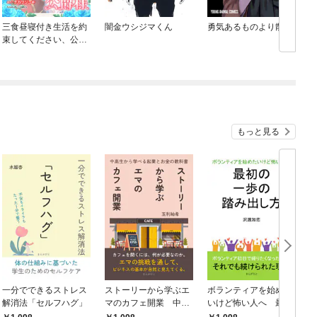
三食昼寝付き生活を約
闇金ウシジマくん
勇気あるものより散れ
束してください、公爵
様 【電子単行本版】
もっと見る
一分でできるストレス
ストーリーから学ぶエ
ボランティアを始めた
解消法「セルフハグ」
マのカフェ開業 中高
いけど怖い人へ 最初
生から学べる起業とお
の一歩の踏み出し方