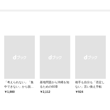
「考えられない」「集
基地問題から沖縄を知
相手も自分も「否定し
中できない」から脱
るための60章
ない」言い換え手帖
却！ AI時代の読む技
￥1,980
￥2,112
￥924
術大全