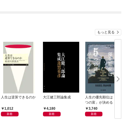
もっと見る
人生は逆算できるのか
大江健三郎論集成
人生の優先順位は「５
つの富」が決める
1,012
4,180
3,740
新着
新着
新着