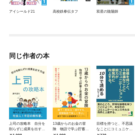
アイシールド21
高校鉄拳伝タフ
双星の陰陽師
同じ作者の本
上司の攻略本 自分を
13歳からのお金の冒
目標を持つと、不思議
削らずに成果を出す方
険 物語で学ぶ貯蓄と
なことにコミュニケー
法
資産形成
ション能力が爆発的に