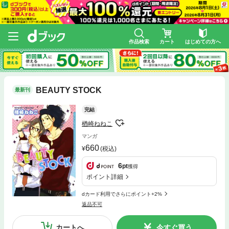
作品検索
カート
はじめての方へ
BEAUTY STOCK
最新刊
完結
楢崎ねねこ
マンガ
660
(税込)
6
pt
獲得
ポイント詳細
dカード利用でさらにポイント+2%
返品不可
カートへ
今すぐ買う