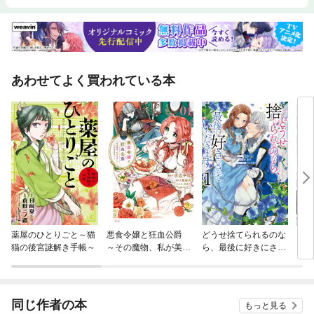
あわせてよく買われている本
薬屋のひとりごと～猫
悪食令嬢と狂血公爵
どうせ捨てられるのな
【単
猫の後宮謎解き手帳～
～その魔物、私が美味
ら、最後に好きにさせ
に転
しくいただきます！～
ていただきます
ラス
され
同じ作者の本
もっと見る