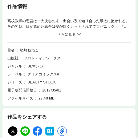
作品情報
高校教師の恵吾は一大決心の末、出会い系で知り合った瑛太に抱かれる。
その翌朝、目が覚めた恵吾は髪が短くカットされてて大パニック!! 「俺
が切っちゃった」と、能天気に言う瑛太は、有名なヘアサロン『BEAUTY
STOCK』のカリスマ・ヘアーアーティストだった!! おまけに髪フェチで
恵吾の髪質が好みだと言い、強引に迫ってきて!? 究極フェチLOVEシリ
ーズ♪
著者
楢崎ねねこ
出版社
フロンティアワークス
ジャンル
BLマンガ
レーベル
ダリアコミックスe
シリーズ
BEAUTY STOCK
電子版配信開始日
2017/05/01
ファイルサイズ
27.40 MB
作品をシェアする