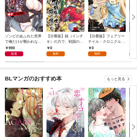
ゾンビのあふれた世界
【分冊版】銭（インチ
【分冊版】フェアリー
【分
で俺だけが襲われない
キ）の力で、戦国の世
テイル・クロニクル ～
タン
時子 IF STORY 1
を駆け抜ける。 第1話
空気読まない異世界ラ
第1
990
0
0
0
イフ～ 第1話
新着
無料
無料
BLマンガのおすすめ本
もっと見る