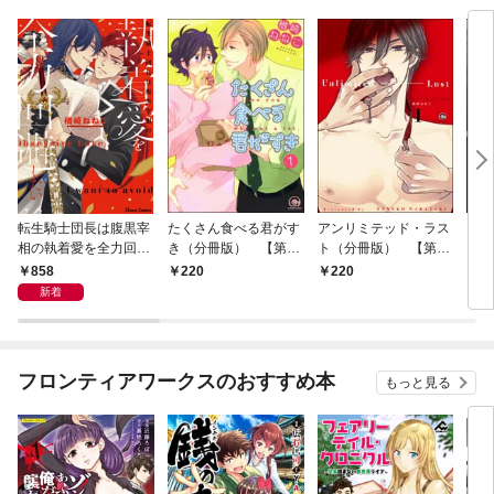
転生騎士団長は腹黒宰
たくさん食べる君がす
アンリミテッド・ラス
リア
相の執着愛を全力回避
き（分冊版） 【第1
ト（分冊版） 【第1
（分
したい【SS付き電子
話】
話】
話】
858
220
220
2
限定版】
新着
フロンティアワークスのおすすめ本
もっと見る