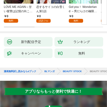
LOVE ME AGAIN～甘
恋するサイコの白雪く
Got you！ Wonderlan
ビバ
い復讐は記憶の向こう
ん第1話
d ～男だらけの極限ラ
鳥は
側～(1)
ブ～(1)
【全
0
0
0
0
無料
試読フル
無料
新刊配信予定
ランキング
キャンペーン
無料
漫画無料試し読みならdブック
BLマンガ
BEAUTY STOCK
BEAUTY STO
アプリならもっと便利で快適に！