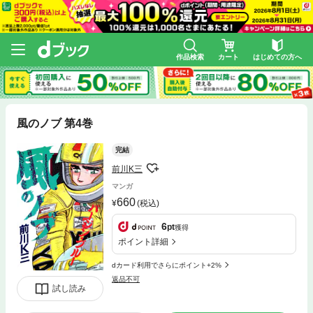
作品検索
カート
はじめての方へ
風のノブ 第4巻
完結
前川K三
マンガ
660
(税込)
6
pt
獲得
ポイント詳細
dカード利用でさらにポイント+2%
返品不可
試し読み