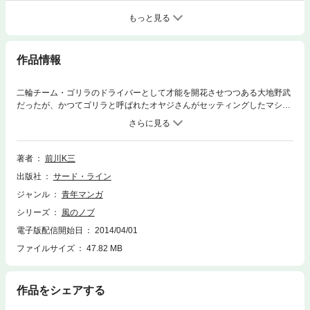
もっと見る
作品情報
二輪チーム・ゴリラのドライバーとして才能を開花させつつある大地野武
だったが、かつてゴリラと呼ばれたオヤジさんがセッティングしたマシン
の力を、全ては発揮できていなかった。悩む野武だったが、命をかけた公
道レースのさなか、決定的ななにかを掴む……。
著者
前川K三
出版社
サード・ライン
ジャンル
青年マンガ
シリーズ
風のノブ
電子版配信開始日
2014/04/01
ファイルサイズ
47.82 MB
作品をシェアする