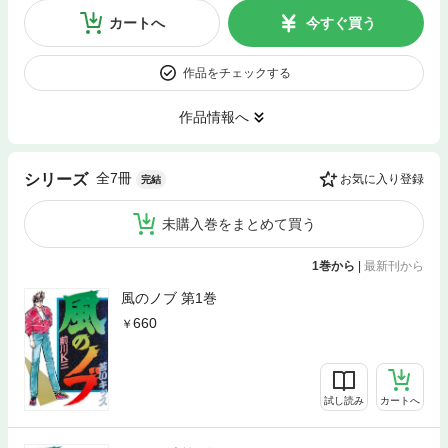
カートへ
今すぐ買う
作品をチェックする
作品情報へ
全7冊
シリーズ
お気に入り登録
完結
未購入巻をまとめて買う
1巻から
|
最新刊から
風のノブ 第1巻
660
試し読み
カートへ