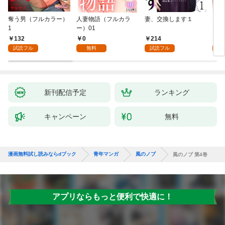
奪う男（フルカラー）
人妻物語（フルカラ
妻、交換します１
ごめ
1
ー）01
ない
132
0
214
1
試読フル
無料
試読フル
試
新刊配信予定
ランキング
キャンペーン
無料
漫画無料試し読みならdブック
青年マンガ
風のノブ
風のノブ 第4巻
アプリならもっと便利で快適に！