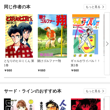
同じ作者の本
もっと見る
となりのヒロミくん 第
賭けゴルファー翔
ギャルがライバル！！
ハー
1巻
第1巻
660
660
660
6
サード・ラインのおすすめ本
もっと見る