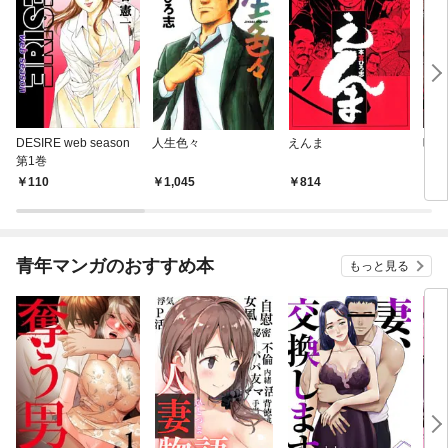
DESIRE web season
人生色々
えんま
呪傀
第1巻
110
1,045
814
2
青年マンガのおすすめ本
もっと見る