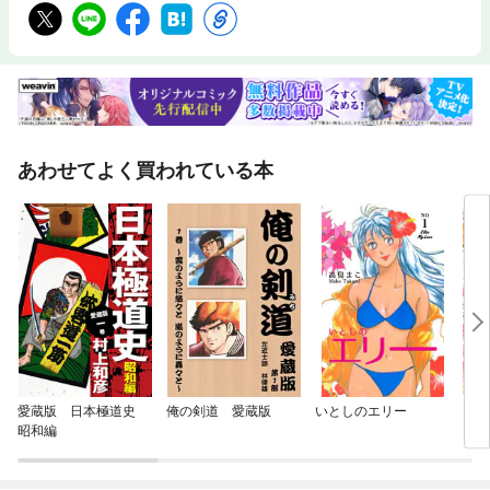
あわせてよく買われている本
愛蔵版 日本極道史
俺の剣道 愛蔵版
いとしのエリー
フェ
昭和編
ぐい
事情
犬で