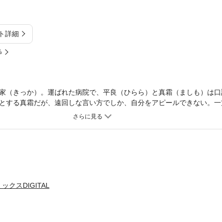
ト詳細
%
家（きっか）。運ばれた病院で、平良（ひらら）と真霜（ましも）は口
とする真霜だが、遠回しな言い方でしか、自分をアピールできない。一
、思わずキスを。さらにお泊まりデートへ誘い…!? 高校時代の吉家と
録！ なかなか告白できずにいる真霜は、吉家を夏祭りに誘おうとするが…
クスDIGITAL