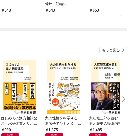
骨サロ短編集―
543
543
653
もっと見る
はじめての漢方相談薬
犬の性格を科学する
大江健三郎を読む 文
ヤ
局 水草体質とサボテ
遺伝子でひもとく「最
学と歴史の複眼的視点
N
ン体質
良の友」の進化
から
990
1,375
1,485
新着
新着
新着