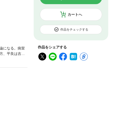
カートへ
作品をチェックする
作品をシェアする
論になる。病室
方、平良は吉家
真霜を描いた、
。 【同時収