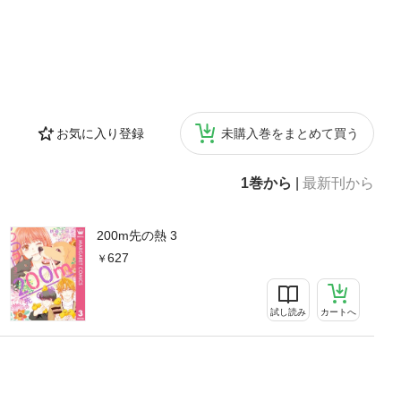
お気に入り登録
未購入巻をまとめて買う
1巻から
|
最新刊から
200m先の熱 3
627
試し読み
カートへ