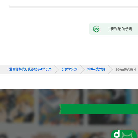
新刊配信予定
漫画無料試し読みならdブック
少女マンガ
200m先の熱
200m先の熱 4