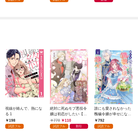
視線が絡んで、熱にな
絶対に死ぬモブ悪役令
誰にも愛されなかった
る 1
嬢は初恋がしたい【単
醜穢令嬢が幸せになる
行本版】 1巻
まで 1
198
770
110
792
試読フル
試読フル
割引
試読フル