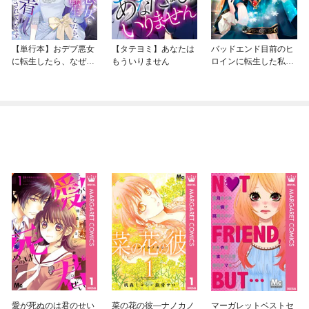
【単行本】おデブ悪女
【タテヨミ】あなたは
バッドエンド目前のヒ
に転生したら、なぜか
もういりません
ロインに転生した私、
ラスボス王子様に執着
今世では恋愛するつも
されています
りがチートな兄が離し
てくれません！？@C
OMIC
愛が死ぬのは君のせい
菜の花の彼―ナノカノ
マーガレットベストセ