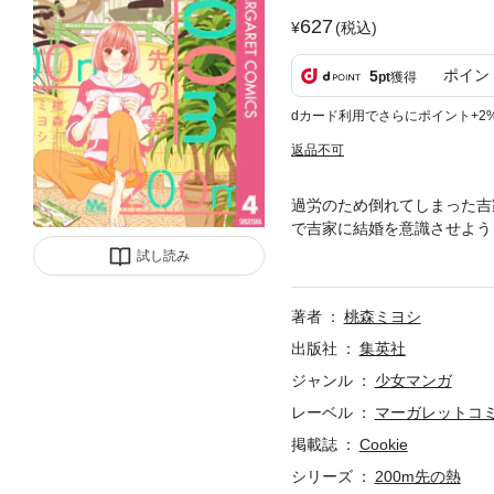
627
(税込)
ポイン
5
pt
獲得
dカード利用でさらにポイント+2
返品不可
過労のため倒れてしまった吉
で吉家に結婚を意識させよう
に自分の気持ちを言葉で伝え
試し読み
「隣の微熱」VOL.2も収
録】隣の微熱 VOL.2
著者
桃森ミヨシ
出版社
集英社
ジャンル
少女マンガ
レーベル
マーガレットコミッ
掲載誌
Cookie
シリーズ
200m先の熱