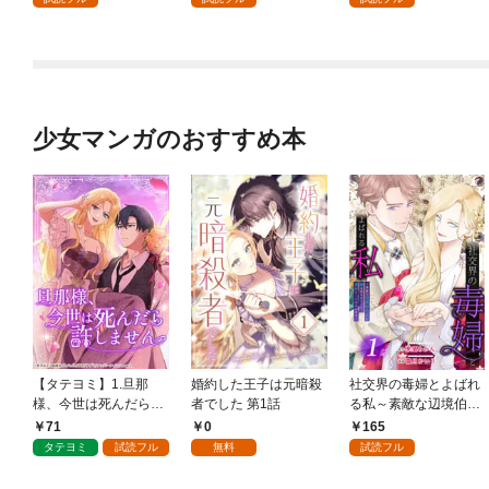
少女マンガのおすすめ本
【タテヨミ】1.旦那
婚約した王子は元暗殺
社交界の毒婦とよばれ
様、今世は死んだら許
者でした 第1話
る私～素敵な辺境伯令
しません
息に腕を折られたの
71
0
165
で、責任とってもらい
タテヨミ
試読フル
無料
試読フル
ます～［ばら売り］
第1話