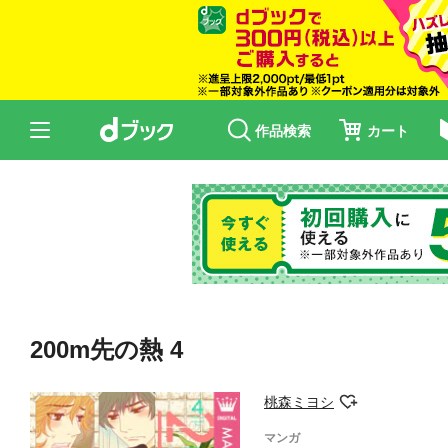
作品検索
カート
200m先の熱 4
桃森ミヨシ
マンガ