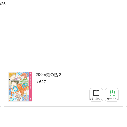
/25
200m先の熱 2
627
試し読み
カートへ