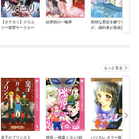
【タテヨミ】クロユ
結界師の一輪華
病弱な悪役令嬢です
リ〜復讐サークル〜
が、婚約者が過保護す
ぎて逃げ出したい(私た
ち犬猿の仲でしたよ
ね！？)
め
もっと見る
皇子かプリンス 1
桃骨 ―桃森ミヨシ×鉄
ハツカレ カラー版 1