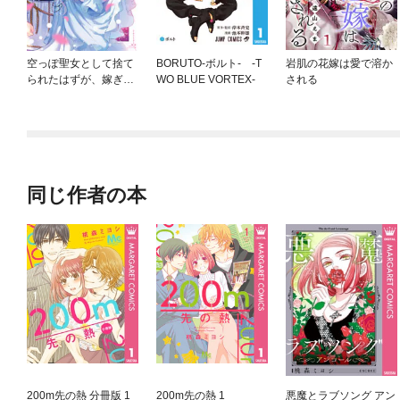
空っぽ聖女として捨て
BORUTO-ボルト- -T
岩肌の花嫁は愛で溶か
られたはずが、嫁ぎ先
WO BLUE VORTEX-
される
の皇帝陛下に溺愛され
ています
同じ作者の本
200m先の熱 分冊版 1
200m先の熱 1
悪魔とラブソング アン