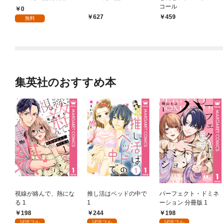
コール
0
627
459
無料
集英社のおすすめ本
視線が絡んで、熱にな
推し活はベッドの中で
パーフェクト・ドミネ
る 1
1
ーション 分冊版 1
198
244
198
試読フル
試読フル
試読フル