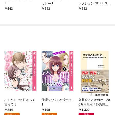
1
カレ― 1
レクション NOT FRIE
ND，BUT…
543
543
543
ふしだらでも好きって
倫理をなくした女たち
為替介入とは何か 20
言って 1
1
0兆円規模「外為特
会」が生まれた謎
244
198
1,320
試読フル
試読フル
新着