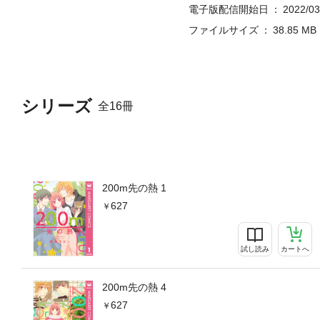
電子版配信開始日
2022/03
ファイルサイズ
38.85 MB
シリーズ
全16冊
200m先の熱 1
627
試し読み
カートへ
200m先の熱 4
627