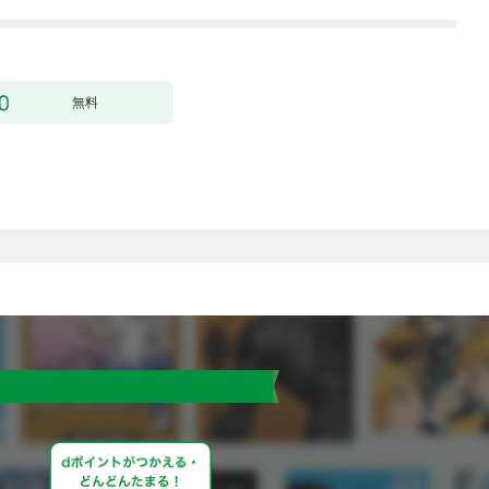
り］ 第1話
無料