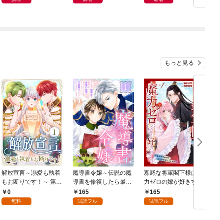
もっと見る
解放宣言～溺愛も執着
魔導書令嬢～伝説の魔
寡黙な将軍閣下様は魔
もお断りです！～ 第1
導書を修復したら最強
力ゼロの嫁が好きすぎ
話
の精霊が味方になりま
る～なぜか旦那様の心
0
165
165
した（クールな王弟殿
の声が聞こえます！？
無料
試読フル
試読フル
下がなぜかいつもそば
～［1話売り］ story0
にいます）～［ばら売
1