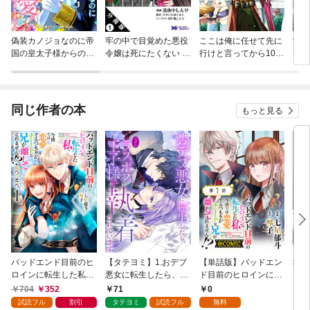
偽装カノジョなのに帝
牢の中で目覚めた悪役
ここは俺に任せて先に
愛し
国の皇太子様からの溺
令嬢は死にたくない ～
行けと言ってから10年
なん
愛が止まりません
処刑を回避したら、待
がたったら伝説になっ
全て
っていたのは溺愛でし
ていた。
る～
た～（コミック） 分冊
版
同じ作者の本
もっと見る
バッドエンド目前のヒ
【タテヨミ】1.おデブ
【単話版】バッドエン
救い
ロインに転生した私、
悪女に転生したら、な
ド目前のヒロインに転
【単
今世では恋愛するつも
ぜかラスボス王子様に
生した私、今世では恋
704
352
71
0
1
りがチートな兄が離し
執着されています
愛するつもりがチート
試読フル
割引
タテヨミ
試読フル
無料