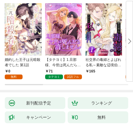
婚約した王子は元暗殺
【タテヨミ】1.旦那
社交界の毒婦とよばれ
視線
者でした 第1話
様、今世は死んだら許
る私～素敵な辺境伯令
る 1
しません
息に腕を折られたの
0
71
1
165
で、責任とってもらい
無料
タテヨミ
試読フル
試
ます～［ばら売り］
第1話
新刊配信予定
ランキング
キャンペーン
無料