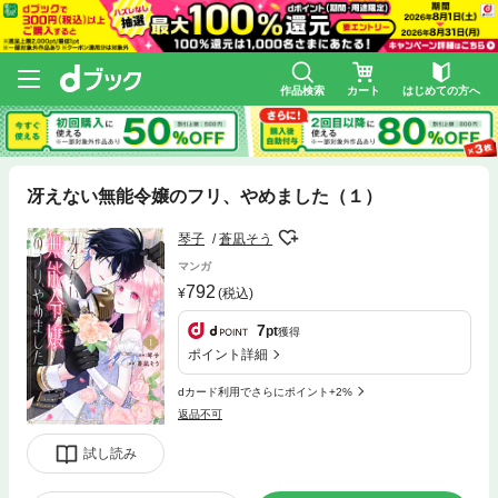
作品検索
カート
はじめての方へ
冴えない無能令嬢のフリ、やめました（１）
琴子
蒼凪そう
マンガ
792
(税込)
7
pt
獲得
ポイント詳細
dカード利用でさらにポイント+2%
返品不可
試し読み