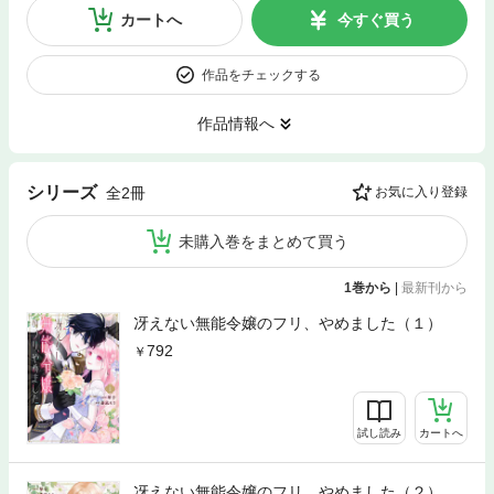
カートへ
今すぐ買う
作品をチェックする
作品情報へ
シリーズ
全2冊
お気に入り登録
未購入巻をまとめて買う
1巻から
|
最新刊から
冴えない無能令嬢のフリ、やめました（１）
792
試し読み
カートへ
冴えない無能令嬢のフリ、やめました（２）