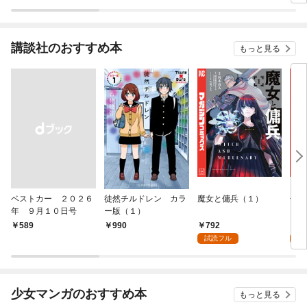
てくれません！？@C
な兄が離してくれませ
OMIC 第1巻
ん！？@COMIC 第1話
講談社のおすすめ本
もっと見る
ベストカー ２０２６
徒然チルドレン カラ
魔女と傭兵（１）
信じ
年 ９月１０日号
ー版（１）
ンジ
かけ
792
7
￥589
990
ガチ
試読フル
試
９９
れて
バー
『ざ
少女マンガのおすすめ本
もっと見る
（１