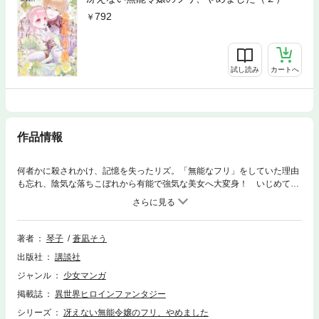
792
試し読み
カートへ
作品情報
何者かに殺されかけ、記憶を失ったリズ。「無能なフリ」をしていた理由
も忘れ、陰気な落ちこぼれから有能で強気な美女へ大変身！ いじめてき
た令嬢たちにスカッと反撃する中、二人の王子が急接近！ そのどちらか
が、かつて恋した相手かもしれなくて！？
著者
琴子
蒼凪そう
出版社
講談社
ジャンル
少女マンガ
掲載誌
異世界ヒロインファンタジー
シリーズ
冴えない無能令嬢のフリ、やめました