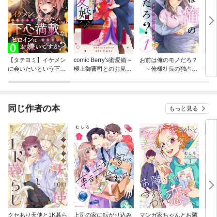
【タテヨミ】イケメン
comic Berry’s蜜愛婚～
お前は俺のモノだろ？
【単
に会いたいという下心
極上御曹司とのお見合
～俺様社長の独占溺
孤独
満載なヒロインはお嫌
い事情～
愛～【単話】
に溺
いですか？
同じ作者の本
もっと見る
クセあり天使と1K暮ら
上司の家に転がり込み
マンガ家ちゃんとお隣
マン