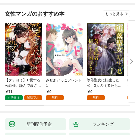
女性マンガのおすすめ本
もっと見る
【タテヨミ】1.愛する
みせあいっこフレンド
堕落聖女に転生した
授か
公爵様、謹んで殺させ
1
私、3人の従者たちに
身籠
ていただきます！
抱かれて困ってます 第
して
71
0
0
2
1話
タテヨミ
試読フル
無料
無料
試
新刊配信予定
ランキング