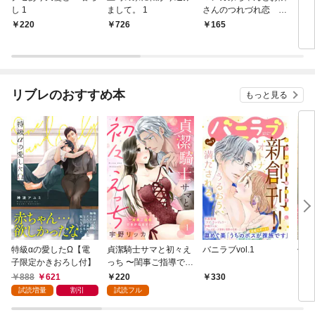
し 1
まして。 1
さんのつれづれ恋 第
さん
1巻
冊版
220
726
165
6
リブレのおすすめ本
もっと見る
特級αの愛したΩ【電
貞潔騎士サマと初々え
バニラブvol.1
偽者
子限定かきおろし付】
っち 〜閨事ご指導でき
どで
かねます！〜（1）
888
621
220
330
1
試読増量
割引
試読フル