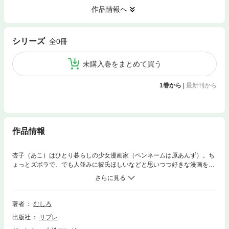
作品情報へ
シリーズ
全0冊
未購入巻をまとめて買う
1巻から
|
最新刊から
作品情報
杏子（あこ）はひとり暮らしの少女漫画家（ペンネームは原あんず）。ち
ょっとズボラで、でも人並みに彼氏ほしいなどと思いつつ好きな漫画を描
いて楽しく生きている。 ある日、隣に住んでる得体の知れない陰キャな
男・黒瀬に、なぜか夕飯代わりの「ゆで卵」を分けてあげることに。けれ
ど相手は杏子のオデコを指さし、「似てるよｗ あんたｗ『ゆで卵』にｗ
ｗｗ」などと言う失礼大千万男だった！ 怒（いか）れる杏子のもとへ今
著者
むしろ
度は担当編集者が大あわてて駆け込んできて……？ 舞いこんだラッキー
出版社
リブレ
と、そして気になるのは謎のおとなりさん!?