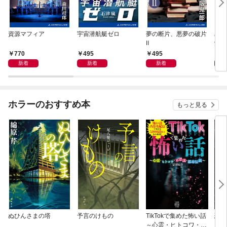
資源マフィア
宇宙潜航艇ゼロ
夢の断片、悪夢の破片
星間
Ⅱ
覚め
770
495
495
4
新着
新着
新着
ホラーのおすすめ本
もっと見る
ぬひんさまの塔
予言のけもの
TikTokで集めた怖い話
恐怖
～心霊・ヒトコワ・不