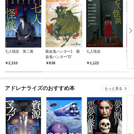
七人怪談 第二夜
吸血鬼ハンター1 吸
七人怪談
吸血
血鬼ハンター“D”
薇姫
2,310
638
1,122
7
アドレナライズのおすすめ本
もっと見る