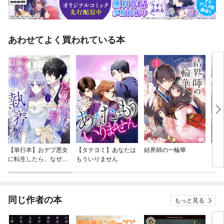
あわせてよく買われている本
【単行本】おデブ悪女
【タテヨミ】あなたは
結界師の一輪華
バッ
に転生したら、なぜか
もういりません
ロイ
ラスボス王子様に執着
今世
されています
りが
てく
OMI
同じ作者の本
もっと見る