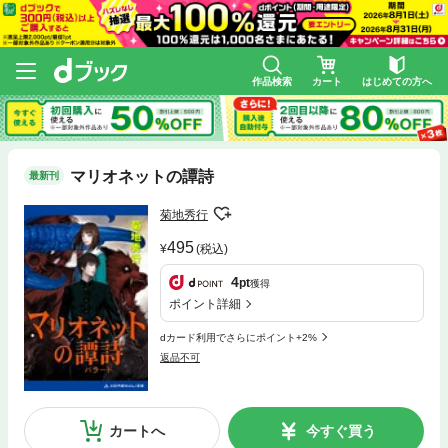
作品検索
カート
はじめての方へ
マリオネットの譚詩
最新刊
菊地秀行
495
(税込)
4
pt
獲得
ポイント詳細
dカード利用でさらにポイント+2%
返品不可
カートへ
今すぐ買う