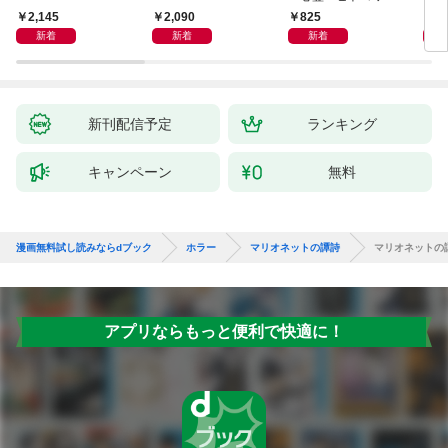
思議・都市伝説～
2,145
2,090
825
9
新着
新着
新着
新刊配信予定
ランキング
キャンペーン
無料
漫画無料試し読みならdブック
ホラー
マリオネットの譚詩
マリオネットの
アプリならもっと便利で快適に！