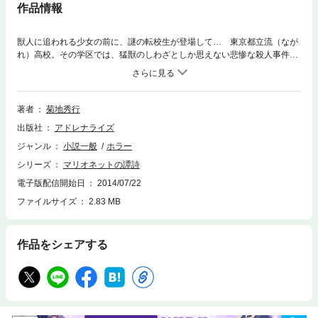
作品情報
獣人に追われる少女の前に、謎の転校生が登場して… 東京都立流（なが
れ）高校。その学区では、猛獣のしわざとしか思えない悲惨な殺人事件が
続発していた。 夜の校舎。画壇期待の逸材と讃えられる２年生、故里や
よいは、顔のない肖像画を前に、ひとり、制作を続けていた。やがて迫り
くる黒い影。だがそれは、謎の転校生との出会いの夜でもあった。 血に
飢えた獣たちを操るのは誰か？ ついに、最終戦争が始まった…!! クト
著者
菊地秀行
ゥルー神話の世界観がふんだんに作中に盛り込まれたバイオレンス・アク
出版社
アドレナライズ
ションの傑作。●菊地秀行（きくち・ひでゆき）1949年、千葉県生まれ。
青山学院大学卒業後、雑誌記者の傍ら同人誌に作品を発表し、1982年『魔
ジャンル
小説一般
ホラー
界都市“新宿”』でデビュー。1985年、『魔界行』三部作が大ヒット、人気
シリーズ
マリオネットの譚詩
作家の座を不動のものとした。伝奇・幻想・バイオレンス小説の第一人
者。著作は300冊を超える。
電子版配信開始日
2014/07/22
ファイルサイズ
2.83 MB
作品をシェアする