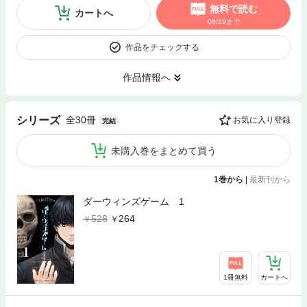
無料で読む
カートへ
08/19まで
作品をチェックする
作品情報へ
全30冊
シリーズ
お気に入り登録
完結
未購入巻をまとめて買う
1巻から
|
最新刊から
ダーウィンズゲーム 1
528
264
1冊無料
カートへ