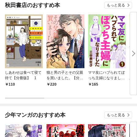
秋田書店のおすすめ本
もっと見る
しあわせは食べて寝て
猫と男の子とその父親
ママ友にハブられてぼ
ワタ
待て【分冊版】 1
を買いました。【分冊
っち主婦になりました
版】
版】 1
【分冊版】 1
110
220
165
1
少年マンガのおすすめ本
もっと見る