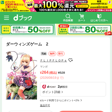
作品検索
カート
はじめての方へ
ダーウィンズゲーム 2
完結
無料
割引
ＦＬＩＰＦＬＯＰｓ
マンガ
264
(税込)
528
(2026/08/19まで)
2
pt
獲得
ポイント詳細
dカード利用でさらにポイント+2%
返品不可