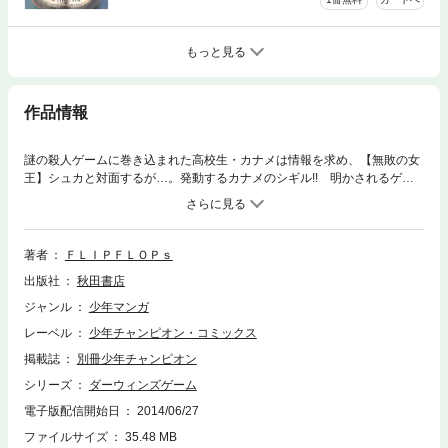
もっと見る
作品情報
謎の殺人ゲームに巻き込まれた高校生・カナメは情報を求め、【無敗の女
王】シュカと対面するが…。発動するカナメのシギル!! 明かされるゲー
ムのルール!! 現実を侵食するダークサスペンス、加速!!
著者
ＦＬＩＰＦＬＯＰｓ
出版社
秋田書店
ジャンル
少年マンガ
レーベル
少年チャンピオン・コミックス
掲載誌
別冊少年チャンピオン
シリーズ
ダーウィンズゲーム
電子版配信開始日
2014/06/27
ファイルサイズ
35.48 MB