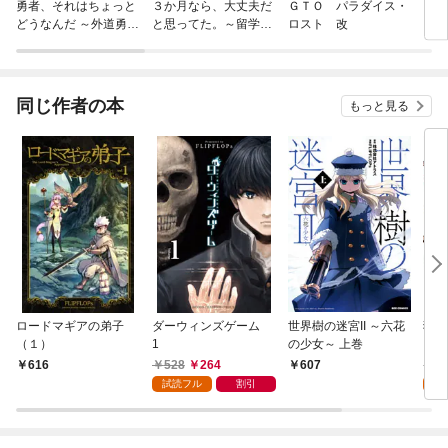
勇者、それはちょっと
３か月なら、大丈夫だ
ＧＴＯ パラダイス・
キリ
どうなんだ ～外道勇者
と思ってた。～留学し
ロスト 改
は初期装備で無双する
た僕の留守中に、一途
～【単話】
な彼女が汚されるまで
～
同じ作者の本
もっと見る
ロードマギアの弟子
ダーウィンズゲーム
世界樹の迷宮II ～六花
猫神
（１）
1
の少女～ 上巻
528
264
7
616
607
試読フル
割引
試