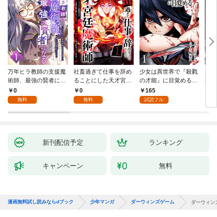
万年ヒラ教師の支援魔
社畜過ぎて仕事を辞め
少女は異世界で『殺戮
魔王
術師、最強の賢者にな
ることにした天才宮廷
の才能』に目覚める
者パ
る～不人気の支援魔術
魔術師～辺境の地でス
(話売り) #1
やっ
0
0
165
2
師は給料泥棒だと魔術
ローライフを夢見る
無料
無料
試読フル
大学をクビになった
が、不届き者を倒して
が、出世した元教え子
いたら『最果ての魔
たちのおかげで何も困
女』と呼ばれるように
らない件～ 第1話
なる～ 第1話
新刊配信予定
ランキング
キャンペーン
無料
漫画無料試し読みならdブック
少年マンガ
ダーウィンズゲーム
ダーウィン