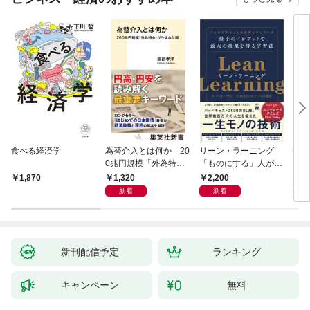
食べる経済学
為替介入とは何か 20
リーン・ラーニング
研究
0兆円規模「外為特
「ものにする」人が自
会」が生まれた謎
然とやっている 最小の
1,320
2,200
5,
1,870
インプットで最大の成
新着
新着
果を得る学習法
新刊配信予定
ランキング
キャンペーン
無料