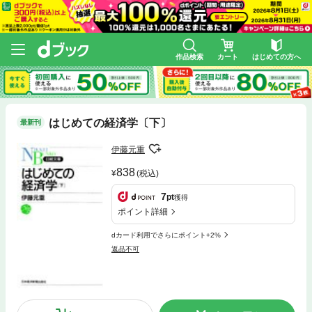
作品検索
カート
はじめての方へ
はじめての経済学〔下〕
最新刊
伊藤元重
838
(税込)
7
pt
獲得
ポイント詳細
dカード利用でさらにポイント+2%
返品不可