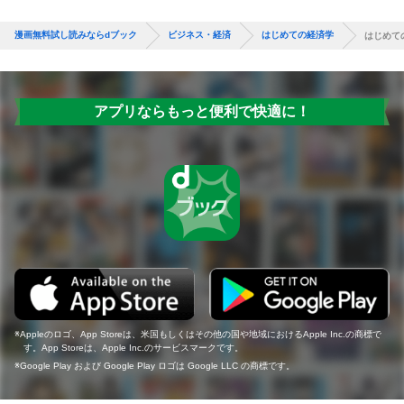
漫画無料試し読みならdブック
ビジネス・経済
はじめての経済学
はじめて
アプリならもっと便利で快適に！
Appleのロゴ、App Storeは、米国もしくはその他の国や地域におけるApple Inc.の商標で
す。App Storeは、Apple Inc.のサービスマークです。
Google Play および Google Play ロゴは Google LLC の商標です。