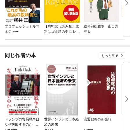
プロフェッショナルマ
【無料試し読み版】成
総務部総務課 山口六
キン
ネジャー
功はゴミ箱の中に レ
平太
イ・クロック自伝
同じ作者の本
もっと見る
トランプの貿易戦争は
世界インフレと日本経
流通戦略の新発想
マネ
なぜ失敗するのか そ
済の未来
ト 
れでも保護主義は常態
ミク