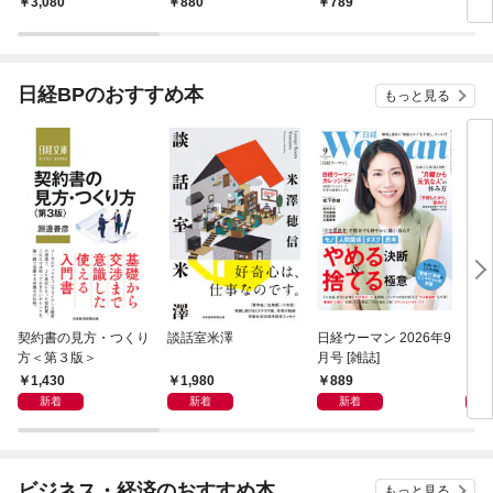
3,080
880
789
2,
化する
日経BPのおすすめ本
もっと見る
契約書の見方・つくり
談話室米澤
日経ウーマン 2026年9
日経
方＜第３版＞
月号 [雑誌]
ト！
【表
1,430
1,980
889
8
新着
新着
新着
ビジネス・経済のおすすめ本
もっと見る