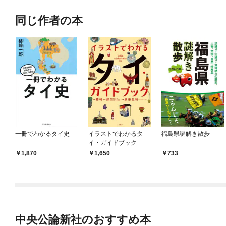
同じ作者の本
一冊でわかるタイ史
イラストでわかるタ
福島県謎解き散歩
イ・ガイドブック
1,870
1,650
733
中央公論新社のおすすめ本