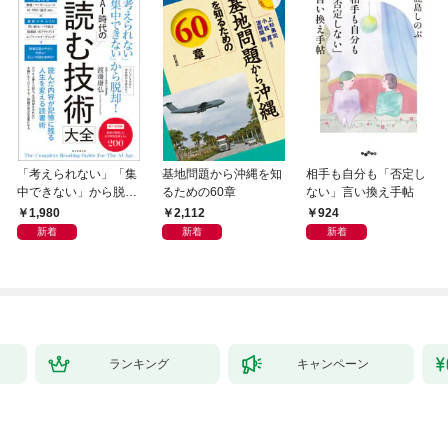
「考えられない」「集
基地問題から沖縄を知
相手も自分も「否定し
中できない」から脱
るための60章
ない」言い換え手帖
却！ AI時代の読む技
1,980
2,112
924
術大全
新着
新着
新着
ランキング
キャンペーン