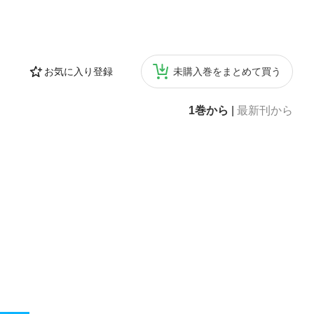
お気に入り登録
未購入巻をまとめて買う
1巻から
|
最新刊から