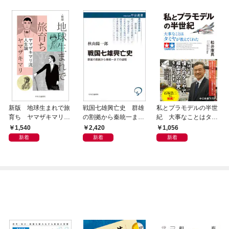
新版 地球生まれで旅
戦国七雄興亡史 群雄
私とプラモデルの半世
育ち ヤマザキマリ流
の割拠から秦統一まで
紀 大事なことはタミ
人生論
の道程
ヤが教えてくれた
1,540
2,420
1,056
新着
新着
新着