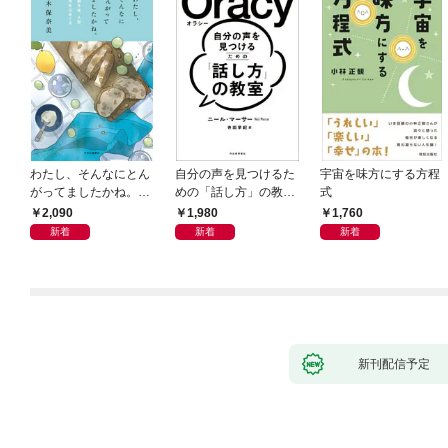
わたし、そんなにとん
自分の声を見つけるた
宇宙を味方にする方程
がってましたかね。
めの「話し方」の教
式
獅子座、Ａ型、丙午は
室 Ｏｒａｃｙ（オラ
2,090
1,980
1,760
めぐる
シー）
新着
新着
新着
新刊配信予定