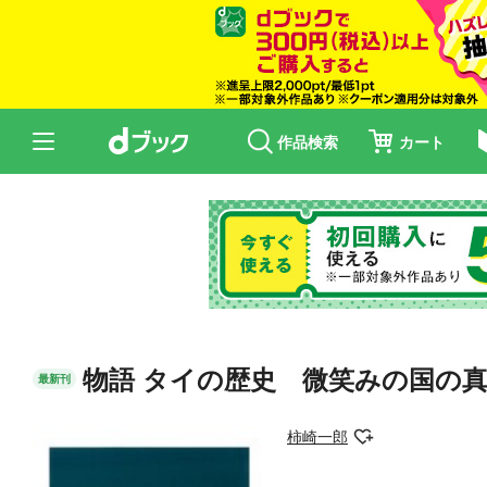
作品検索
カート
物語 タイの歴史 微笑みの国の
最新刊
柿崎一郎