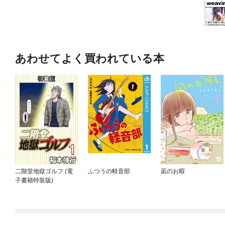
あわせてよく買われている本
二階堂地獄ゴルフ (電
ふつうの軽音部
凪のお暇
子書籍特装版)