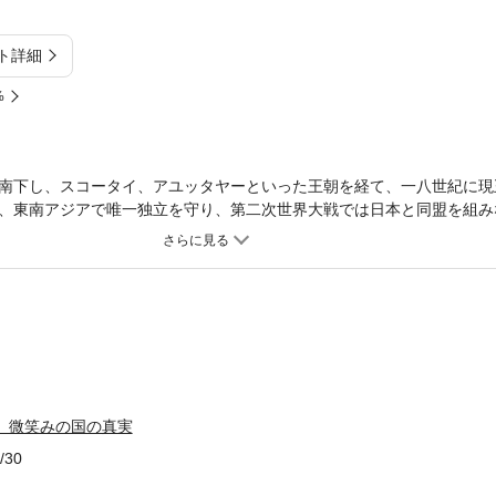
ト詳細
%
南下し、スコータイ、アユッタヤーといった王朝を経て、一八世紀に現
、東南アジアで唯一独立を守り、第二次世界大戦では日本と同盟を組み
りの上手さを見せてきた。本書は、ベトナム、ビルマなどの周辺諸国、
生き残った、タイ民族二〇〇〇年の軌跡を描くものである。
 微笑みの国の真実
/30