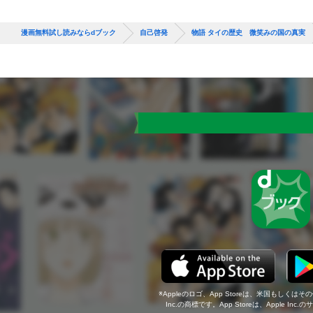
漫画無料試し読みならdブック
自己啓発
物語 タイの歴史 微笑みの国の真実
Appleのロゴ、App Storeは、米国もしくはそ
Inc.の商標です。App Storeは、Apple In