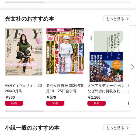
光文社のおすすめ本
もっと見る
VERY（ヴェリィ） 20
週刊女性自身 2026年8
大宮アルディージャは
転売
26年9月号
月18・25日合併号
なぜ外資に買収された
から
のか？～日本サッカー
け）
860
579
1,166
1,
とスポーツビジネスに
新着
新着
新着
起きた「革命」～
小説一般のおすすめ本
もっと見る