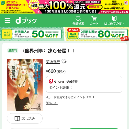
作品検索
カート
はじめての方へ
〈魔界刑事〉凍らせ屋ＩＩ
最新刊
菊地秀行
660
(税込)
6
pt
獲得
ポイント詳細
dカード利用でさらにポイント+2%
返品不可
試し読み