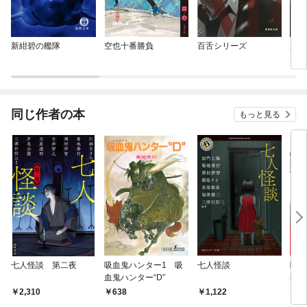
新紺碧の艦隊
空也十番勝負
百舌シリーズ
魔界
同じ作者の本
もっと見る
七人怪談 第二夜
吸血鬼ハンター1 吸
七人怪談
吸血
血鬼ハンター“D”
薇姫
2,310
638
1,122
7