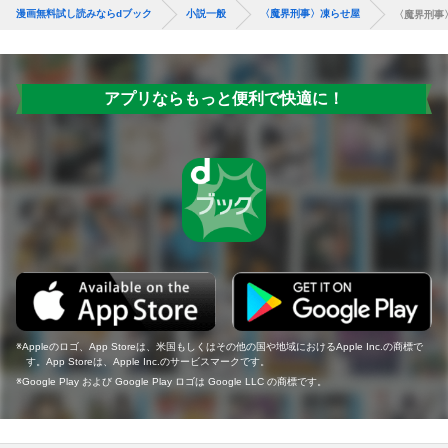
漫画無料試し読みならdブック
小説一般
〈魔界刑事〉凍らせ屋
〈魔界刑事
アプリならもっと便利で快適に！
Appleのロゴ、App Storeは、米国もしくはその他の国や地域におけるApple Inc.の商標で
す。App Storeは、Apple Inc.のサービスマークです。
Google Play および Google Play ロゴは Google LLC の商標です。