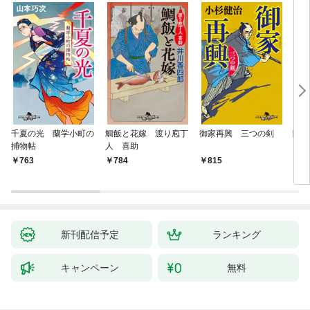
千夏の光 蘭学小町の
鯛飯と花嫁 渡り庖丁
御家再興 三つの剣
降格
捕物帖
人 喜助
763
784
815
7
新刊配信予定
ランキング
キャンペーン
無料