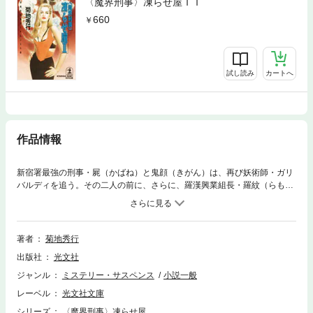
〈魔界刑事〉凍らせ屋ＩＩ
660
試し読み
カートへ
作品情報
新宿署最強の刑事・屍（かばね）と鬼顔（きがん）は、再び妖術師・ガリ
バルディを追う。その二人の前に、さらに、羅漢興業組長・羅紋（らも
ん）の手が。次々と襲いかかる妖術や魔人との凄絶な死闘！ そして、鬼
顔が捕われの身に。捨て身で救出に向かう屍。ガリバルディの世界破滅計
画とは何か？ 魔都・新宿で、最後の戦いがはじまった。圧倒的興奮で迫
る魔界バイオレンス小説、ここに堂々完成！
著者
菊地秀行
出版社
光文社
ジャンル
ミステリー・サスペンス
小説一般
レーベル
光文社文庫
シリーズ
〈魔界刑事〉凍らせ屋