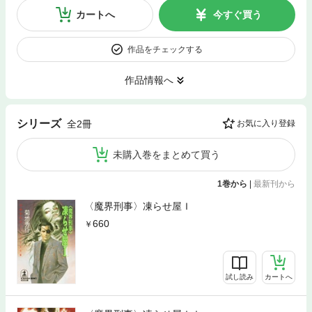
カートへ
今すぐ買う
作品をチェックする
作品情報へ
シリーズ
全2冊
お気に入り登録
未購入巻をまとめて買う
1巻から
|
最新刊から
〈魔界刑事〉凍らせ屋Ｉ
660
試し読み
カートへ