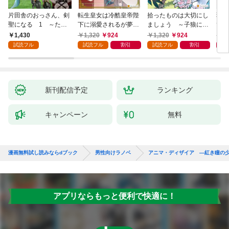
片田舎のおっさん、剣
転生皇女は冷酷皇帝陛
拾ったものは大切にし
弱小
聖になる 1 ～ただ
下に溺愛されるが夢は
ましょう ～子狼に気
てし
の田舎の剣術師範だっ
冒険者です！
に入られた男の転移物
～！
1,430
1,320
924
1,320
924
1,
たのに、大成した弟子
語～
試読フル
試読フル
割引
試読フル
割引
たちが俺を放ってくれ
ない件～
新刊配信予定
ランキング
キャンペーン
無料
漫画無料試し読みならdブック
男性向けラノベ
アニマ・ディザイア ―紅き瞳の
アプリならもっと便利で快適に！