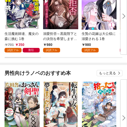
生活魔術師達、魔女の
溺愛拒否～黒龍陛下と
生贄の花嫁は大公様に
今世
森に挑む 1巻
の決別を希望します～
溺愛される 1巻
ます
1巻
701
350
980
980
9
試読フル
割引
試読フル
試読フル
男性向けラノベのおすすめ本
もっと見る