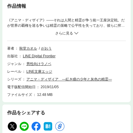
作品情報
《アニマ・ディザイア》――それは人間と精霊が争う統一王座決定戦。だ
が世界の覇権を巡る争いは精霊の策略で公平性を失っており、彼らに搾取
されるだけの人々に希望はない……筈だった。「正々堂々と戦って、みん
なに認められる王様になりたいんだ! 」無謀な夢を抱く少年ハルは、精霊
を食らう異端の精霊エリカと出会って運命を知る――彼らには二人で一つ
の王の器があるのだと。奇襲・陰謀・裏切り・絶望……圧倒的逆境を熱き
著者
秋堂カオル
がおう
絆で勝ちあがる、最強バディファンタジー譚、開幕!
出版社
LINE Digital Frontier
ジャンル
男性向けラノベ
レーベル
LINE文庫エッジ
シリーズ
アニマ・ディザイア ―紅き瞳の少年と灰色の精霊―
電子版配信開始日
2019/11/05
ファイルサイズ
12.48 MB
作品をシェアする