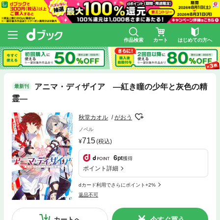
作品検索
カート
はじめての方へ
アニマ・ディザイア ―紅き瞳の少年と灰色の精
最新刊
霊―
秋堂カオル
がおう
ノベル
715
(税込)
6
pt
獲得
ポイント詳細
dカード利用でさらにポイント+2%
返品不可
カートへ
今すぐ買う