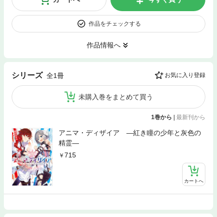
作品をチェックする
作品情報へ
シリーズ
全1冊
お気に入り登録
未購入巻をまとめて買う
1巻から
|
最新刊から
アニマ・ディザイア ―紅き瞳の少年と灰色の
精霊―
715
カートへ