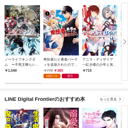
ノーライフキングダ
卑怯者だと勇者パーテ
アニマ・ディザイア
卑怯
ム 〜不死王喰らいの
ィを追放されたので働
―紅き瞳の少年と灰色
ィを
少年奴隷、最強最悪の
くことを止めました １
の精霊―
くこ
770
385
1,540
715
6
国家を創る〜
巻
試読フル
割引
LINE Digital Frontierのおすすめ本
もっと見る