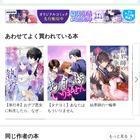
あわせてよく買われている本
【単行本】おデブ悪女
【タテヨミ】あなたは
結界師の一輪華
バッ
に転生したら、なぜか
もういりません
ロイ
ラスボス王子様に執着
今世
されています
りが
てく
OMI
同じ作者の本
もっと見る