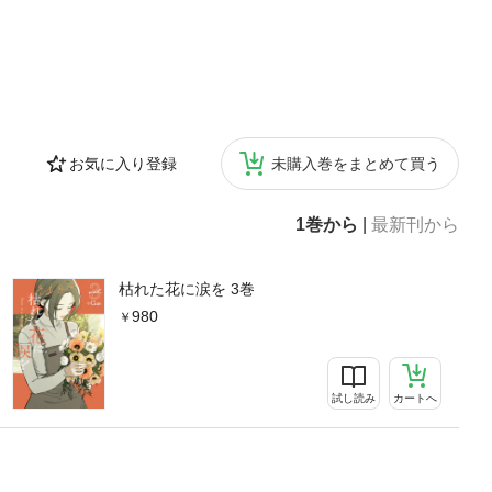
お気に入り登録
未購入巻をまとめて買う
1巻から
|
最新刊から
枯れた花に涙を 3巻
980
試し読み
カートへ