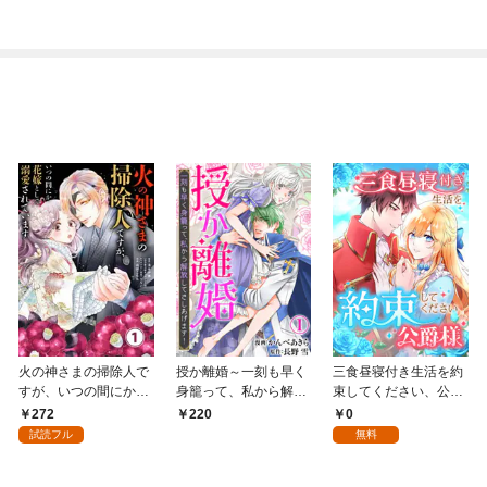
火の神さまの掃除人で
授か離婚～一刻も早く
三食昼寝付き生活を約
すが、いつの間にか花
身籠って、私から解放
束してください、公爵
嫁として溺愛されてい
してさしあげます！1
様 1話
272
0
220
ます【単話】（１）
試読フル
無料