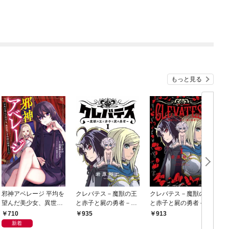
もっと見る
邪神アベレージ 平均を
クレバテス－魔獣の王
クレバテス－魔獣の王
望んだ美少女、異世界
と赤子と屍の勇者－
と赤子と屍の勇者－ 1
で平均的な邪神となる
【フルカラー版】 1巻
巻
710
935
913
1巻
新着