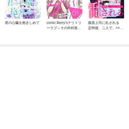
君の心臓を抱きしめて
comic Berry’sテリトリ
腹黒上司に乱される
ーラブ～その外科医、
定時後、二人で、××
難攻不落につき～
×。