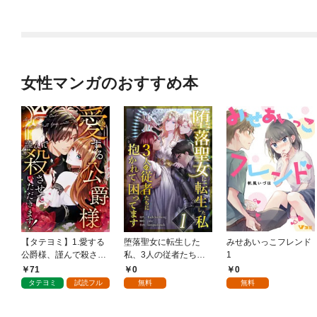
女性マンガのおすすめ本
【タテヨミ】1.愛する
堕落聖女に転生した
みせあいっこフレンド
公爵様、謹んで殺させ
私、3人の従者たちに
1
ていただきます！
抱かれて困ってます 第
71
0
0
1話
タテヨミ
試読フル
無料
無料