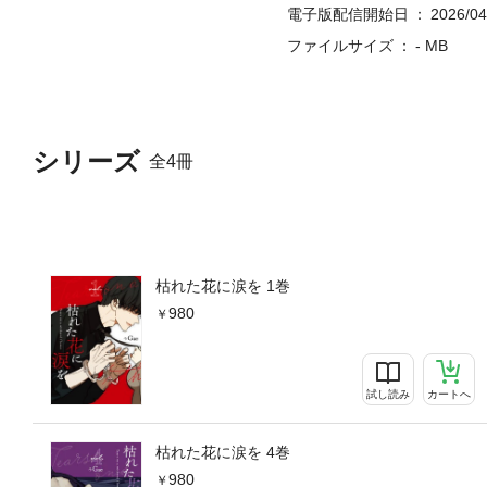
電子版配信開始日
2026/04
ファイルサイズ
- MB
シリーズ
全4冊
枯れた花に涙を 1巻
980
試し読み
カートへ
枯れた花に涙を 4巻
980