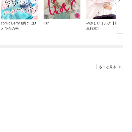
comic Berry’s紡ぐはひ
liar
やさしいミルク【電子
とひらの光
単行本】
もっと見る