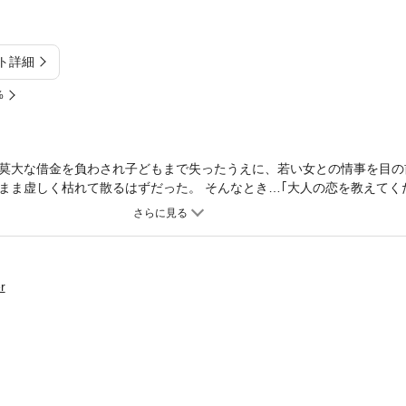
ト詳細
%
莫大な借金を負わされ子どもまで失ったうえに、若い女との情事を目の
まま虚しく枯れて散るはずだった。 そんなとき…｢大人の恋を教えてく
の男。危うくて従順な彼が樹里の心を揺さぶり始める。
r