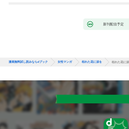
新刊配信予定
漫画無料試し読みならdブック
女性マンガ
枯れた花に涙を
枯れた花に涙