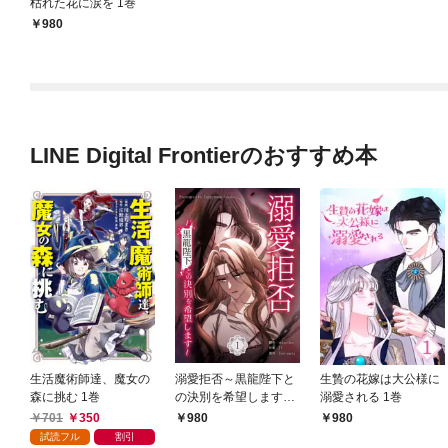
枯れた花に涙を 1巻
980
LINE Digital Frontierのおすすめ本
生活魔術師達、魔女の
溺愛拒否～黒龍陛下と
生贄の花嫁は大公様に
森に挑む 1巻
の決別を希望します～
溺愛される 1巻
1巻
701
350
980
980
試読フル
割引