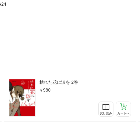
/24
枯れた花に涙を 2巻
980
試し読み
カートへ