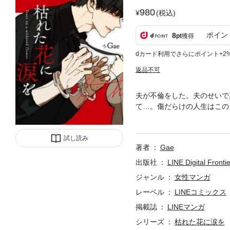
980
(税込)
ポイン
8
pt
獲得
dカード利用でさらにポイント+2
返品不可
夫が不倫をした。夫のせいで
て…。傷だらけの人生はこの
もとに突如現れた怪しい年下
試し読み
著者
Gae
出版社
LINE Digital Frontie
ジャンル
女性マンガ
レーベル
LINEコミックス
掲載誌
LINEマンガ
シリーズ
枯れた花に涙を