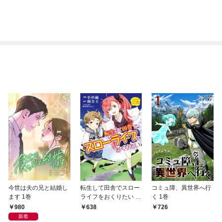
今世は夫の兄と結婚し
転生して田舎でスロー
コミュ障、異世界へ行
ます 1巻
ライフをおくりたい 1
く 1巻
巻
980
638
726
新着