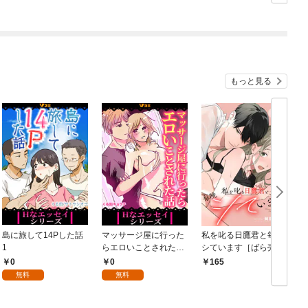
もっと見る
島に旅して14Pした話
マッサージ屋に行った
私を叱る日鷹君と毎晩
1
らエロいことされた話
シています［ばら売
1
り］ 第1話
0
0
165
無料
無料