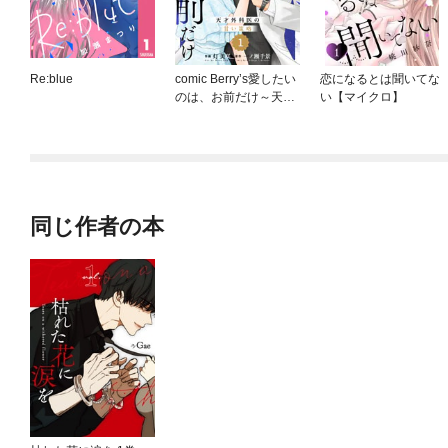
Re:blue
comic Berry’s愛したい
恋になるとは聞いてな
のは、お前だけ～天才
い【マイクロ】
外科医の甘い策略～
【財閥御曹司シリー
ズ】
同じ作者の本