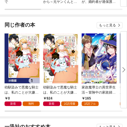
で
から～元ヤンくんとの
が、婚約者が過保護す
ュ物
恋事情～
ぎて逃げ出したい(私
たち犬猿の仲でしたよ
ね！？)
同じ作者の本
もっと見る
幼馴染みで悪魔な騎士
幼馴染みで悪魔な騎士
家政魔導士の異世界生
後宮
は、私のことが大嫌
は、私のことが大嫌
活～冒険中の家政婦業
版】
い ～New Round～
い ～New Round
承ります！～ 連載版:
0
924
165
0
【分冊版】 1
～ １
1
新着
無料
新着
試読増量
試読フル
一迅社のおすすめ本
もっと見る