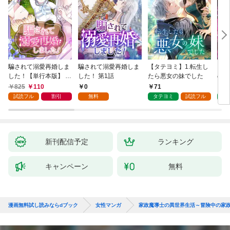
騙されて溺愛再婚しま
騙されて溺愛再婚しま
【タテヨミ】1.転生し
【タ
した！【単行本版】 1
した！ 第1話
たら悪女の妹でした
の私
巻
825
110
0
71
7
試読フル
割引
無料
タテヨミ
試読フル
タ
新刊配信予定
ランキング
キャンペーン
無料
漫画無料試し読みならdブック
女性マンガ
家政魔導士の異世界生活～冒険中の家