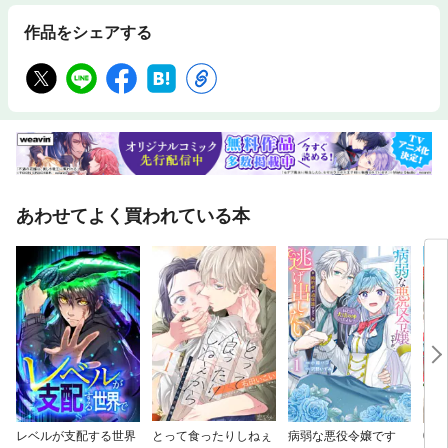
作品をシェアする
あわせてよく買われている本
レベルが支配する世界
とって食ったりしねぇ
病弱な悪役令嬢です
0歳