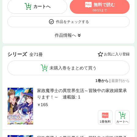
無料で読む
カートへ
08/13まで
作品をチェックする
作品情報へ
シリーズ
全71冊
お気に入り登録
未購入巻をまとめて買う
1巻から
|
最新刊から
家政魔導士の異世界生活～冒険中の家政婦業承
ります！～ 連載版: 1
165
1冊無料
カートへ