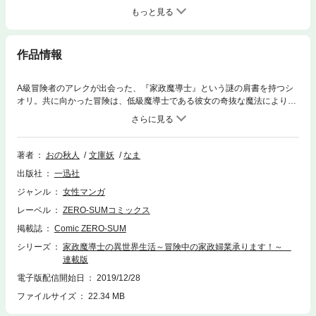
もっと見る
作品情報
A級冒険者のアレクが出会った、『家政魔導士』という謎の肩書を持つシ
オリ。共に向かった冒険は、低級魔導士である彼女の奇抜な魔法により、
温かい風呂に旨い飯と、野営にあるまじき快適過ぎる環境に。すっかりシ
オリを気に入ったアレクだったが、彼女にはある秘密があって――。一迅
社アイリスNEOの重版出来話題作！ 訳あり冒険者と女魔導士（＆彼女を
救った相棒のスライム）の異世界冒険ラブファンタジー!! ※本作は月刊コ
著者
おの秋人
文庫妖
なま
ミックゼロサム2019年10月号の雑誌掲載時の内容になります。ページ数
出版社
一迅社
は実際と異なる場合がございます。漫画内の告知等は過去のものとなりま
すので、ご注意ください。
ジャンル
女性マンガ
レーベル
ZERO-SUMコミックス
掲載誌
Comic ZERO-SUM
シリーズ
家政魔導士の異世界生活～冒険中の家政婦業承ります！～
連載版
電子版配信開始日
2019/12/28
ファイルサイズ
22.34 MB