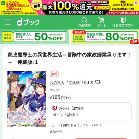
作品検索
カート
はじめての方へ
家政魔導士の異世界生活～冒険中の家政婦業承ります！
～ 連載版: 1
無料
おの秋人
文庫妖
他1名
マンガ
165
(税込)
1
pt
獲得
ポイント詳細
dカード利用でさらにポイント+2%
返品不可