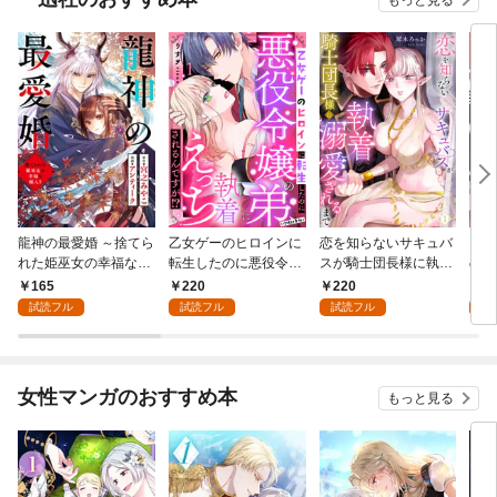
龍神の最愛婚 ～捨てら
乙女ゲーのヒロインに
恋を知らないサキュバ
お金
れた姫巫女の幸福な嫁
転生したのに悪役令嬢
スが騎士団長様に執着
の彼
入り～: 1
の弟（攻略対象外）に
溺愛されるまで: 1
い: 
165
220
220
1
執着えっちされるんで
試読フル
試読フル
試読フル
試
すが！？: 1
女性マンガのおすすめ本
もっと見る