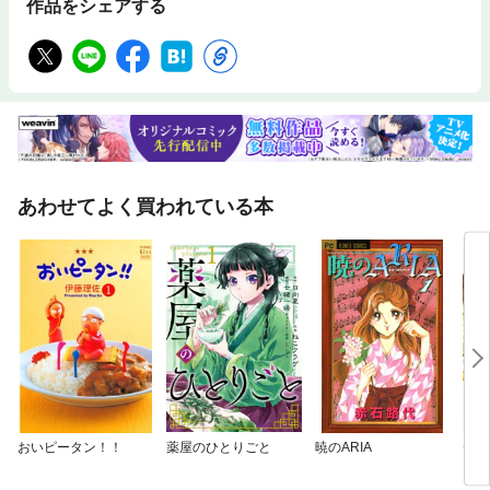
作品をシェアする
あわせてよく買われている本
おいピータン！！
薬屋のひとりごと
暁のARIA
デキ