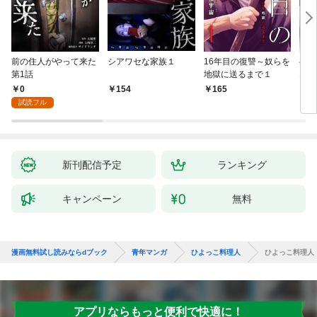
前の住人がやって来た
シアワセな家族１
16年目の復讐～奴らを
ベイ
第1話
地獄に送るまで１
エブ
版】
0
154
165
2
試読フル
新刊配信予定
ランキング
キャンペーン
無料
漫画無料試し読みならdブック
青年マンガ
ひよっこ料理人
ひよっこ料理人
アプリならもっと便利で快適に！