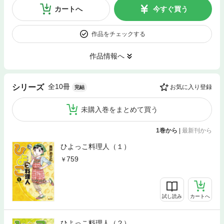
カートへ
今すぐ買う
作品をチェックする
作品情報へ
全10冊
シリーズ
お気に入り登録
完結
未購入巻をまとめて買う
1巻から
|
最新刊から
ひよっこ料理人（１）
759
試し読み
カートへ
ひよっこ料理人（２）