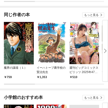
同じ作者の本
もっと見る
魔界の議場（１）
イーハトーブ農学校の
週刊ビッグコミックス
ビッ
賢治先生
ピリッツ 2025年47号
ナル
【デジタル版限定グラ
4年
759
1,353
510
4
ビア増量｢大野真依 fro
m きみとバンド」】
（2025年10月20日発
売号）
小学館のおすすめ本
もっと見る