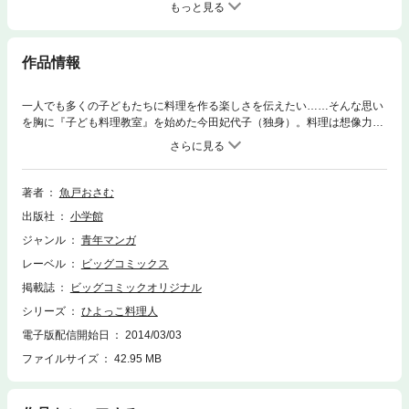
もっと見る
作品情報
一人でも多くの子どもたちに料理を作る楽しさを伝えたい……そんな思い
を胸に『子ども料理教室』を始めた今田妃代子（独身）。料理は想像力や
発想力や子どもたちの好奇心を伸ばします。料理を通して知るさまざまな
喜びを主人公・妃代子と一緒に共有してみませんか？妃代子が料理教室を
立ち上げる本書では、初めての生徒を迎え、おにぎりの作り方を丁寧に教
える「おいしくな～れ！」の他、みんな大好き！卵焼きの作り方を描いた
著者
魚戸おさむ
「700円の卵焼き」、肉じゃがを題材にした「みんなの肉じゃが」等8編を
出版社
小学館
収録。妃代子の料理への思いがギュッと詰まった栄養満点の一冊です。
ジャンル
青年マンガ
レーベル
ビッグコミックス
掲載誌
ビッグコミックオリジナル
シリーズ
ひよっこ料理人
電子版配信開始日
2014/03/03
ファイルサイズ
42.95 MB