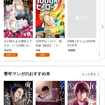
火の神さまの掃除人で
1000円ヒーロー 新
DIME (ダイム) 2026年
追放
すが、いつの間にか花
札版【単話】（１）
9.5月号
かつ
嫁として溺愛されてい
まへ
272
0
1
￥800
ます【単話】（１）
れで
試読フル
無料
試
（１
青年マンガのおすすめ本
もっと見る