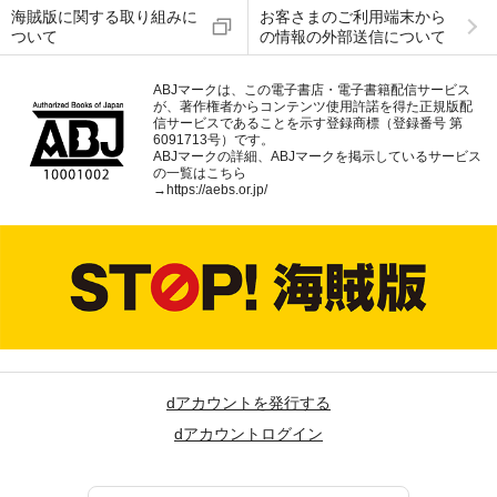
海賊版に関する取り組みに
お客さまのご利用端末から
ついて
の情報の外部送信について
ABJマークは、この電子書店・電子書籍配信サービス
が、著作権者からコンテンツ使用許諾を得た正規版配
信サービスであることを示す登録商標（登録番号 第
6091713号）です。
ABJマークの詳細、ABJマークを掲示しているサービス
の一覧はこちら
→
https://aebs.or.jp/
dアカウントを発行する
dアカウントログイン