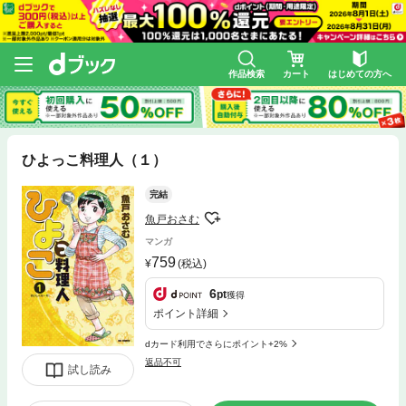
作品検索
カート
はじめての方へ
ひよっこ料理人（１）
完結
魚戸おさむ
マンガ
759
(税込)
6
pt
獲得
ポイント詳細
dカード利用でさらにポイント+2%
返品不可
試し読み