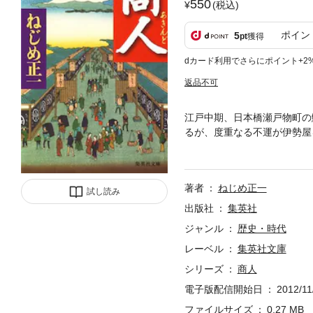
550
(税込)
ポイン
5
pt
獲得
dカード利用でさらにポイント+2
返品不可
江戸中期、日本橋瀬戸物町の
るが、度重なる不運が伊勢屋
に商売をするのか｣という父
の心意気を描く傑作。第三回
著者
ねじめ正一
試し読み
出版社
集英社
ジャンル
歴史・時代
レーベル
集英社文庫
シリーズ
商人
電子版配信開始日
2012/11
ファイルサイズ
0.27 MB