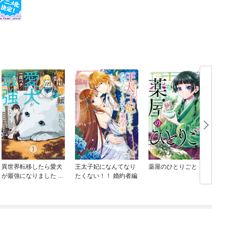
異世界転移したら愛犬
王太子妃になんてなり
薬屋のひとりごと
が最強になりました ～
たくない！！ 婚約者編
シルバーフェンリルと
俺が異世界暮らしを始
めたら～ THE COMIC