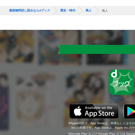
漫画無料試し読みならdブック
歴史・時代
商人
商人
Appleのロゴ、App Storeは、米国もしくはそ
Inc.の商標です。App Storeは、Apple In
Google Play および Google Play ロゴは Go