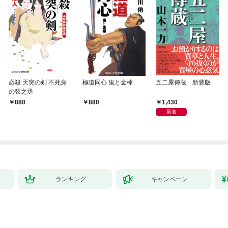
必殺 天突の剣 不死身
極道同心 鬼と金棒
五二屋傳蔵 新装版
の弦之丞
1,430
880
880
新着
ランキング
キャンペーン