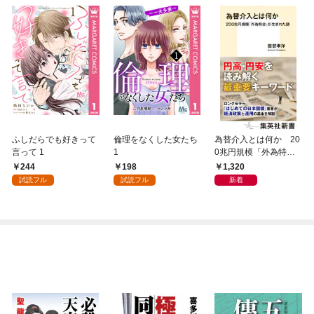
ふしだらでも好きって
倫理をなくした女たち
為替介入とは何か 20
言って 1
1
0兆円規模「外為特
会」が生まれた謎
244
198
1,320
試読フル
試読フル
新着