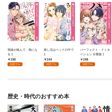
視線が絡んで、熱にな
推し活はベッドの中で
パーフェクト・ドミネ
る 1
1
ーション 分冊版 1
198
244
198
試読フル
試読フル
試読フル
歴史・時代のおすすめ本