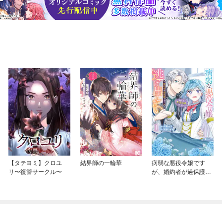
【タテヨミ】クロユ
結界師の一輪華
病弱な悪役令嬢です
リ〜復讐サークル〜
が、婚約者が過保護す
ぎて逃げ出したい(私た
ち犬猿の仲でしたよ
ね！？)