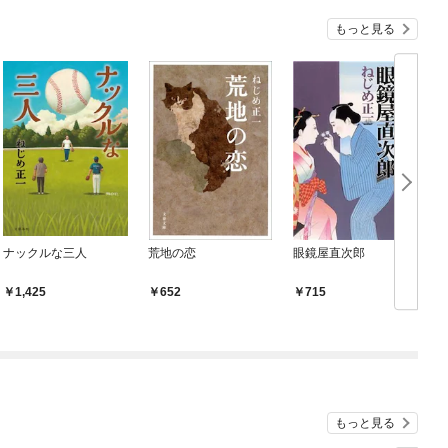
もっと見る
ナックルな三人
荒地の恋
眼鏡屋直次郎
1,425
652
715
もっと見る