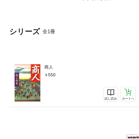
シリーズ
全1冊
商人
550
試し読み
カートへ