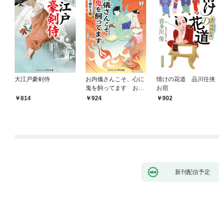
大江戸豪剣侍
お内儀さんこそ、心に
情けの花道 品川任侠
鬼を飼ってます おけ
お宿
いの戯作手帖
814
924
902
新刊配信予定