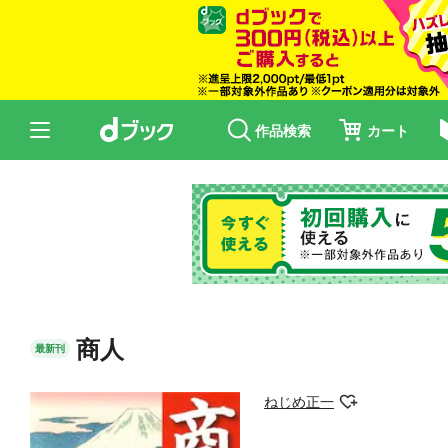
作品検索
カート
商人
最新刊
ねじめ正一