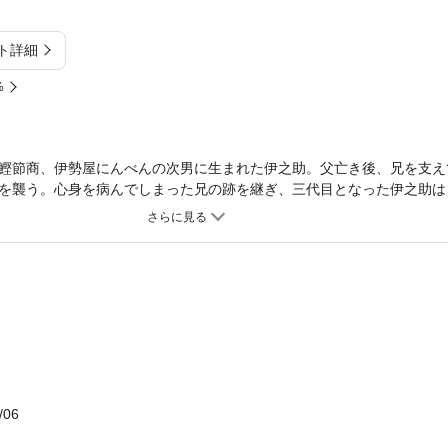
ト詳細
%
鰹節商、伊勢屋にんべんの次男に生まれた伊之助。父亡き後、兄を支え
を襲う。心身を病んでしまった兄の跡を継ぎ、三代目となった伊之助は
の問いを胸に、大店の意地を捨てて苦難を乗り越え、商いの真髄を極め
舟橋聖一文学賞受賞作。
/06