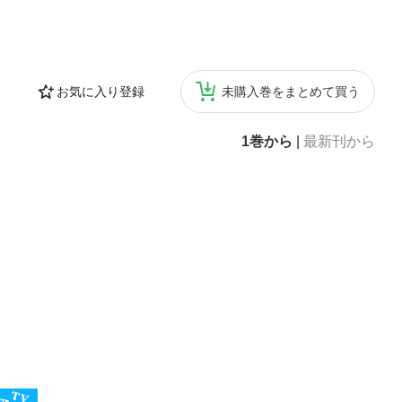
お気に入り登録
未購入巻をまとめて買う
1巻から
|
最新刊から