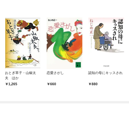
おとぎ草子・山椒太
恋愛さがし
認知の母にキッスされ
夫 ほか
1,265
660
880