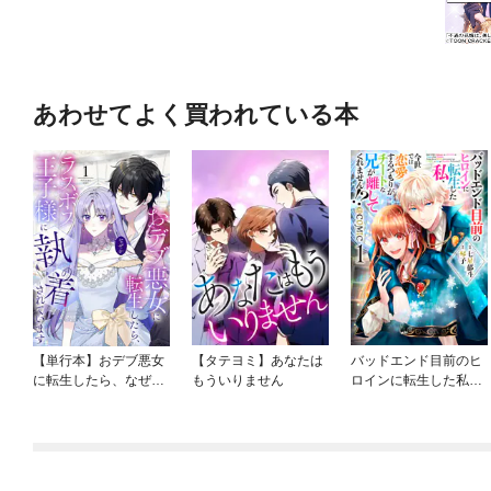
あわせてよく買われている本
【単行本】おデブ悪女
【タテヨミ】あなたは
バッドエンド目前のヒ
に転生したら、なぜか
もういりません
ロインに転生した私、
ラスボス王子様に執着
今世では恋愛するつも
されています
りがチートな兄が離し
てくれません！？@C
OMIC