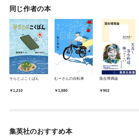
同じ作者の本
そらとぶこくばん
むーさんの自転車
落合博満論
1,210
1,980
902
集英社のおすすめ本