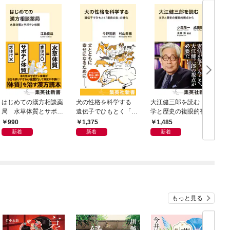
はじめての漢方相談薬
犬の性格を科学する
大江健三郎を読む 文
ヤ
局 水草体質とサボテ
遺伝子でひもとく「最
学と歴史の複眼的視点
N
ン体質
良の友」の進化
から
990
1,375
1,485
新着
新着
新着
もっと見る