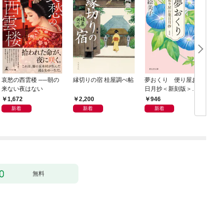
哀愁の西雲楼 ──朝の
縁切りの宿 桂屋調べ帖
夢おくり 便り屋お葉
来ない夜はない
日月抄＜新刻版＞
［1］
1,672
2,200
946
新着
新着
新着
無料