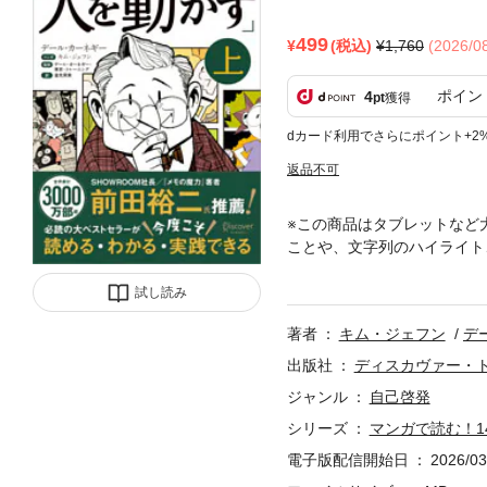
499
(税込)
1,760
(2026/
ポイン
4
pt
獲得
dカード利用でさらにポイント+2
返品不可
※この商品はタブレットなど
ことや、文字列のハイライト
的名著、デール・カーネギー
者）推薦！『人を動かす』を
試し読み
は、AI時代に人と１番差が
著者
キム・ジェフン
デ
ル・カーネギー『人を動かす
「すべての悩みは対人関係の
出版社
ディスカヴァー・
係」は人生におけるすべての
ジャンル
自己啓発
教えていたデール・カーネギ
シリーズ
マンガで読む！1
取材をし、人間関係の原則を
す。世界3000万部突破の
電子版配信開始日
2026/03
受けたと公言する人が多い名