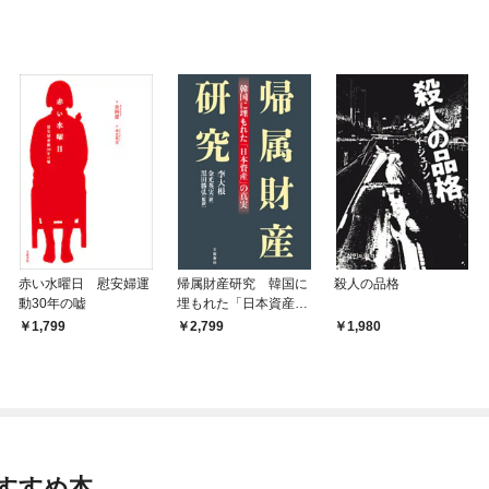
赤い水曜日 慰安婦運
帰属財産研究 韓国に
殺人の品格
動30年の嘘
埋もれた「日本資産」
の真実
1,799
2,799
1,980
すすめ本