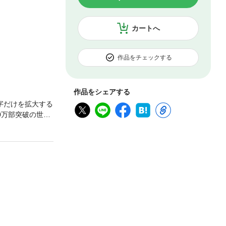
カートへ
作品をチェックする
作品をシェアする
字だけを拡大する
0万部突破の世界
『メモの魔力』著
術」を学ぶ事
界的名著、デー
時間で読める！
すが、「人間関
話し方」などを
な資料を集め、
を動かす』で
ントなど、影響を
実は最後までき