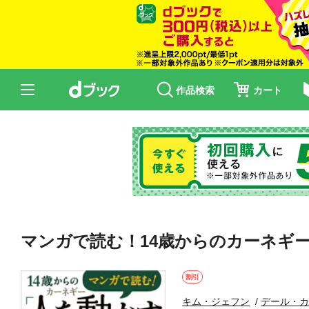
作品検索
カート
マンガで読む！14歳からのカーネギ
割引
キム・ジェフン
デール・