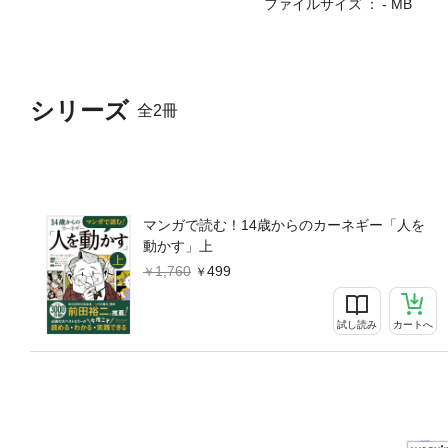
ファイルサイズ
- MB
ちんと読んだことがないとい
手……だけど、世界的な名著
デール・カーネギー本人と、
形でマンガになっています（
英実氏が担当。さらに、世界
シリーズ
全2冊
カーネギー・東京トレーニン
とができ、今すぐ、実践に移
「人間関係」を助けるバイブ
基本原則第２部 人から好感
導くための9つの原則本書は
お楽しみください。【目次】
マンガで読む！14歳からのカーネギー「人を
の基本原則第1章 ハチミツ
動かす」上
ら動きたくなれば、すべては
1,760
499
章 心からの笑顔には、10
第5章 相手が興味を持って
試し読み
カートへ