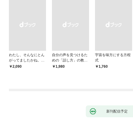
わたし、そんなにとん
自分の声を見つけるた
宇宙を味方にする方程
がってましたかね。
めの「話し方」の教
式
獅子座、Ａ型、丙午は
室 Ｏｒａｃｙ（オラ
￥2,090
￥1,980
￥1,760
めぐる
シー）
新刊配信予定