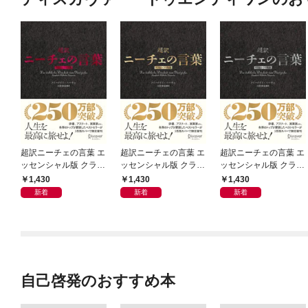
超訳ニーチェの言葉 エ
超訳ニーチェの言葉 エ
超訳ニーチェの言葉 エ
ッセンシャル版 クラシ
ッセンシャル版 クラシ
ッセンシャル版 クラシ
ックカバー赤箔
ックカバー金箔
ックカバー銀箔
1,430
1,430
1,430
新着
新着
新着
自己啓発のおすすめ本