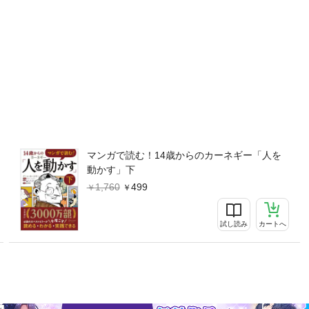
う人も多い本でもあるのです。忙しくて本をゆっくり読む時間がない、
は読んでおきたい、人間関係の原則を知りたいという方にうってつけな
読者代表ともいえる主人公少女をストーリーテラーに、『人を動かす』
しかもオールカラー）。翻訳は、数多くの韓国映画・ドラマの字幕翻訳
80カ国で展開するデール・カーネギー・トレーニングセンターの日本
グ」に監修のご協力をいただきました。１時間程度で、『人を動かす』
せる！ビジネスパーソンの学び直しはもちろん、14歳から大人まで、
ルの誕生です。本書は、上下巻に分かれております。＜上巻＞第１部 
を持たれる6つの原則＜下巻＞第3部 人を説得するための12の原則第4
、上巻です。本書で身につけた基本原則をさらに発展させるために、ぜ
はじめにこの本が生まれるまでこの本を最大限に活かす9つの方法第1部
マンガで読む！14歳からのカーネギー「人を
が欲しいならハチの巣を蹴飛ばすな第2章 人の心はどうすれば動くのか
動かす」下
うまくいく第2部 人から好感を持たれる6つの原則第1章 相手にまず
1,760
499
0万ドルの価値がある第3章 名前を必ず覚えよ第4章 根気よく耳を傾け
いる話題を選んで話そう第6章 心のこもった称賛で話を始めよ
試し読み
カートへ