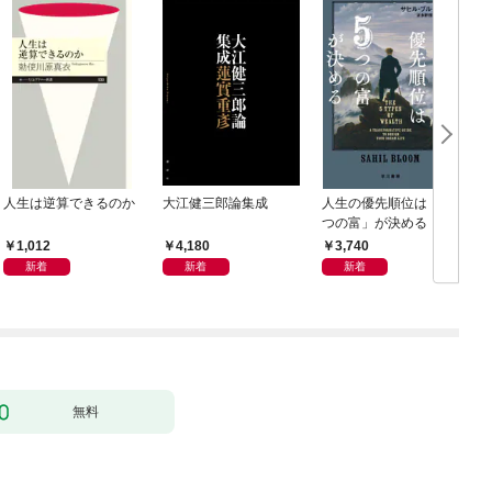
人生は逆算できるのか
大江健三郎論集成
人生の優先順位は「５
つの富」が決める
1,012
4,180
3,740
新着
新着
新着
無料