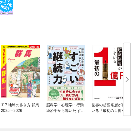
J17 地球の歩き方 群馬
脳科学・心理学・行動
世界の超富裕層がして
2025～2026
経済学から導いた すご
いる「最初の１億円」
い継続力
の作り方