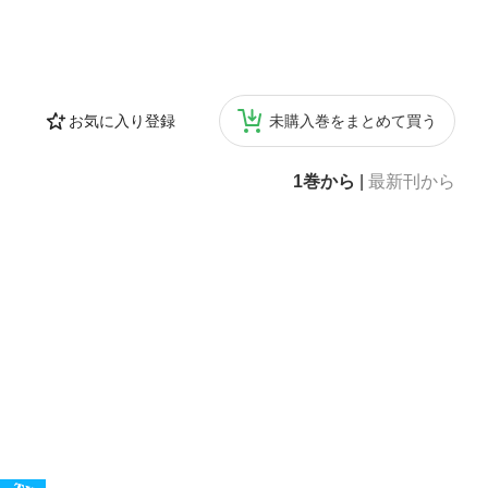
本を読むのが苦
のが本書です。
が原著に忠実な
を手掛ける金光
支部、「デール・
お気に入り登録
未購入巻をまとめて買う
の内容を知るこ
あらゆる世代の
人間関係の3つの
1巻から
|
最新刊から
部 人を成長へ
ひ下巻も合わせて
 人間関係の3つ
第3章 相手が自
関心を向けよ第2
、共感すること