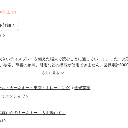
08/28まで)
ト詳細
%
大きいディスプレイを備えた端末で読むことに適しています。また、文
、検索、辞書の参照、引用などの機能が使用できません。世界累計300
『人を動かす』が１時間で読める！前田裕二氏（SHOWROOM社長、
読み終えた日に世界の見え方が変わった。人の心に寄り添う「共感の技
開く、最も大切な事かもしれないと思った。世界累計3000万部突破の世
ール・カーネギー・東京・トレーニング
金光英実
』が原著に忠実なマンガとなって日本上陸！必読の大ベストセラーが１
悩みである」これは、心理学者アルフレッド・アドラーの有名な言葉で
トゥエンティワン
ことの源といえるでしょう。米国ニューヨークに住む社会人に向けて「
ーがこのことに気づき、人々の課題に応えるために人を雇ってまで膨大
4歳からのカーネギー「人を動かす」
一冊の書籍として著しました。それが、世界中で読み継がれている『人
ベストセラーとなり、日本でも有名な経営者やスポーツ選手、俳優、タレ
/19
著です。しかし、ベストセラーあるあるともいえるかもしれませんが、