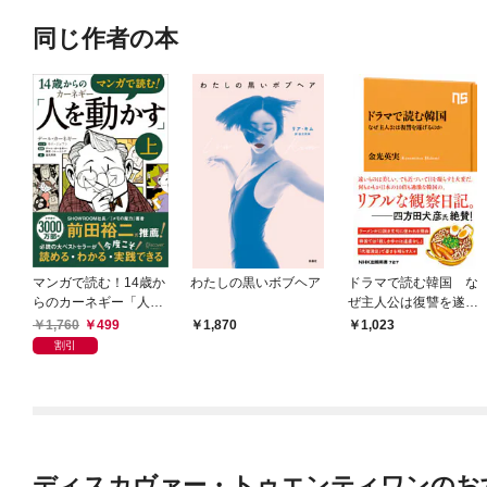
同じ作者の本
マンガで読む！14歳か
わたしの黒いボブヘア
ドラマで読む韓国 な
らのカーネギー「人を
ぜ主人公は復讐を遂げ
動かす」上
るのか
1,760
499
1,870
1,023
割引
ディスカヴァー・トゥエンティワンのお