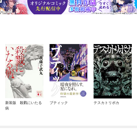
新装版 殺戮にいたる
ブティック
テスカトリポカ
病