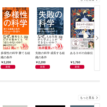
多様性の科学 勝てる組
失敗の科学 成長する組
あるヨギの自叙伝
織の条件
織の条件
2,200
2,200
1,760
新着
新着
新着
もっと見る