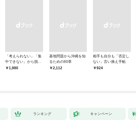
「考えられない」「集
基地問題から沖縄を知
相手も自分も「否定し
中できない」から脱
るための60章
ない」言い換え手帖
却！ AI時代の読む技
￥1,980
￥2,112
￥924
術大全
ランキング
キャンペーン