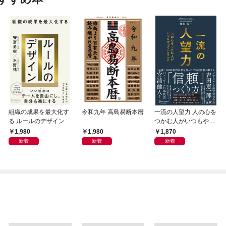
組織の成果を最大化す
令和九年 高島易断本暦
一流の人望力 人の心を
る ルールのデザイン
つかむ人がいつもやっ
ていること
1,980
1,980
1,870
新着
新着
新着