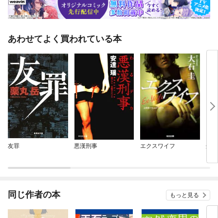
あわせてよく買われている本
友罪
悪漢刑事
エクスワイフ
処女
同じ作者の本
もっと見る