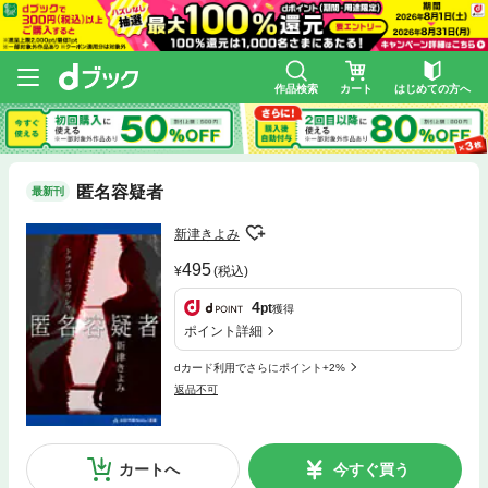
作品検索
カート
はじめての方へ
匿名容疑者
最新刊
新津きよみ
495
(税込)
4
pt
獲得
ポイント詳細
dカード利用でさらにポイント+2%
返品不可
カートへ
今すぐ買う