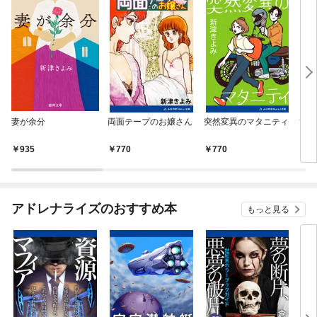
妻が余分
両面テープのお嬢さん
突然変異のマタニティ
ひと
935
770
770
4
アドレナライズのおすすめ本
もっと見る