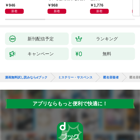
946
968
1,776
1,
新着
新着
新着
新刊配信予定
ランキング
キャンペーン
無料
漫画無料試し読みならdブック
ミステリー・サスペンス
匿名容疑者
匿名容
アプリならもっと便利で快適に！