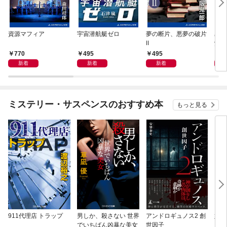
資源マフィア
宇宙潜航艇ゼロ
夢の断片、悪夢の破片
星間
Ⅱ
覚め
770
495
495
4
新着
新着
新着
ミステリー・サスペンスのおすすめ本
もっと見る
911代理店 トラップ
男しか、殺さない 世界
アンドロギュノス2 創
姐御
でいちばん凶暴な美女
世因子