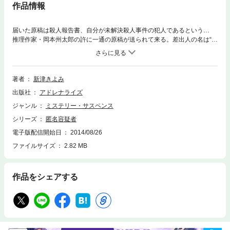
作品情報
届いた原稿は殺人報告書、自分が未解決殺人事件の犯人であるという…
推理作家・岡本州太郎の許に一通の原稿が送られて来る。差出人の名は“匿
名容疑者”。アシスタントの相野田成美が代読すると、この物語はノンフィ
クションであり、自分は未解決殺人事件の犯人だ、という内容だった。や
がて届いた第二便には犯行現場、被害者名などが記されていた。事件に興
味を持った成美は、警察の捜査に協力するが…。現代社会に潜む危険な陥
著者
新津きよみ
穽を描く本格長編ミステリー。●新津きよみ（にいつ・きよみ）1957年、
出版社
アドレナライズ
長野県生まれ。青山学院大学卒。旅行会社、商社のOLを経て、88年に作
家デビュー。『最後の晩餐』『意地悪な食卓』（角川ホラー文庫）、『手
ジャンル
ミステリー・サスペンス
紙を読む女』（徳間文庫）、『記録魔』（祥伝社文庫）など著書多数。
シリーズ
匿名容疑者
『正当防衛』『匿名容疑者』『生死不明』『トライアングル』はテレビド
ラマ化、『ふたたびの加奈子』は『桜、ふたたびの加奈子』として映画化
電子版配信開始日
2014/08/26
された。
ファイルサイズ
2.82 MB
作品をシェアする